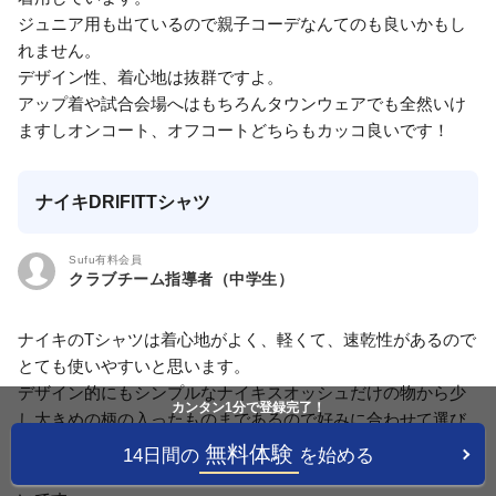
ジュニア用も出ているので親子コーデなんてのも良いかもし
れません。
デザイン性、着心地は抜群ですよ。
アップ着や試合会場へはもちろんタウンウェアでも全然いけ
ますしオンコート、オフコートどちらもカッコ良いです！
ナイキDRlFITTシャツ
Sufu有料会員
クラブチーム指導者（中学生）
ナイキのTシャツは着心地がよく、軽くて、速乾性があるので
とても使いやすいと思います。
デザイン的にもシンプルなナイキスオッシュだけの物から少
カンタン1分で登録完了！
し大きめの柄の入ったものまであるので好みに合わせて選び
やすいと思います。
無料体験
14日間の
を始める
耐久性にもすぐれているので洗濯回数が増えても傷みが少な