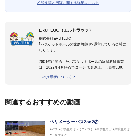
相談投稿と回答に関する詳細はこちら
ERUTLUC（エルトラック）
株式会社ERUTLUC
｢バスケットボールの家庭教師｣を運営している会社に
なります。
2004年に開始したバスケットボールの家庭教師事業
は、2022年4月時点でコーチ70名以上、会員数1300
名以上。
この指導者について
指導実績多数・各地講習会なども担当しており、「は
じめてのミニバスケットボール」「バスケットボール
IQ練習本」「バスケットボール判断力を高めるトレー
ニングブック」「バスケットボールの教科書１～４」
関連するおすすめの動画
など多くの書籍・DVDも監修しています。
【ERUTLUC代表鈴木良和コーチ JBA活動歴】
2016年U12ナショナルキャンプヘッドコーチ
ペリメーターパス2on2②
2016年U13ナショナルキャンプヘッドコーチ
#パス
#小学生向け（ミニバス）
#中学生向け
#高校生向け
2016年男子日本代表サポートコーチ
#中級者向け