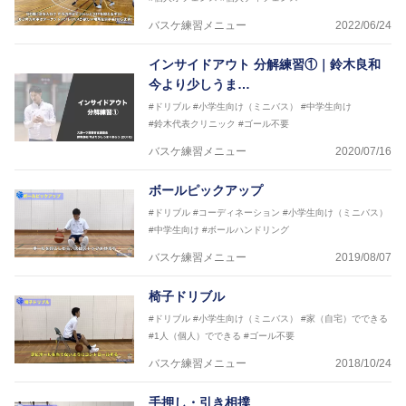
バスケ練習メニュー
2022/06/24
インサイドアウト 分解練習①｜鈴木良和
今より少しうま…
#ドリブル
#小学生向け（ミニバス）
#中学生向け
#鈴木代表クリニック
#ゴール不要
バスケ練習メニュー
2020/07/16
ボールピックアップ
#ドリブル
#コーディネーション
#小学生向け（ミニバス）
#中学生向け
#ボールハンドリング
バスケ練習メニュー
2019/08/07
椅子ドリブル
#ドリブル
#小学生向け（ミニバス）
#家（自宅）でできる
#1人（個人）でできる
#ゴール不要
バスケ練習メニュー
2018/10/24
手押し・引き相撲