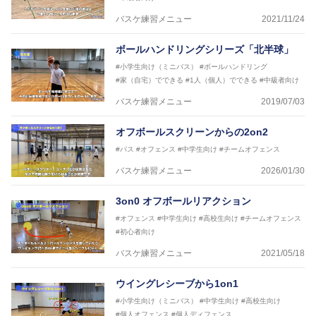
2017年U12ナショナルキャンプヘッドコーチ
2017年U13ナショナルキャンプヘッドコーチ
バスケ練習メニュー
2021/11/24
2017年男子日本代表サポートコーチ
2018年U22日本代表スプリングキャンプアドバイザ
ボールハンドリングシリーズ「北半球」
リーコーチ
#小学生向け（ミニバス）
#ボールハンドリング
2018年U12ナショナルキャンプヘッドコーチ
#家（自宅）でできる
#1人（個人）でできる
#中級者向け
2018年U13ナショナルキャンプヘッドコーチ
2018年～2021年男子日本代表サポートコーチ
バスケ練習メニュー
2019/07/03
2021年～女子日本代表アシスタントコーチ
オフボールスクリーンからの2on2
#パス
#オフェンス
#中学生向け
#チームオフェンス
バスケ練習メニュー
2026/01/30
3on0 オフボールリアクション
#オフェンス
#中学生向け
#高校生向け
#チームオフェンス
#初心者向け
バスケ練習メニュー
2021/05/18
ウイングレシーブから1on1
#小学生向け（ミニバス）
#中学生向け
#高校生向け
#個人オフェンス
#個人ディフェンス