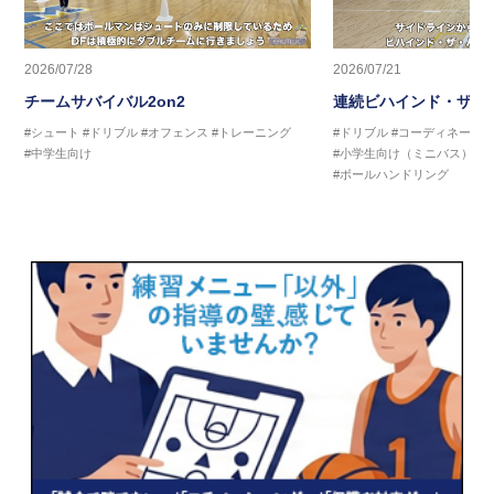
2026/07/28
2026/07/21
チームサバイバル2on2
連続ビハインド・ザ・
#シュート
#ドリブル
#オフェンス
#トレーニング
#ドリブル
#コーディネーシ
#中学生向け
#小学生向け（ミニバス）
#
#ボールハンドリング