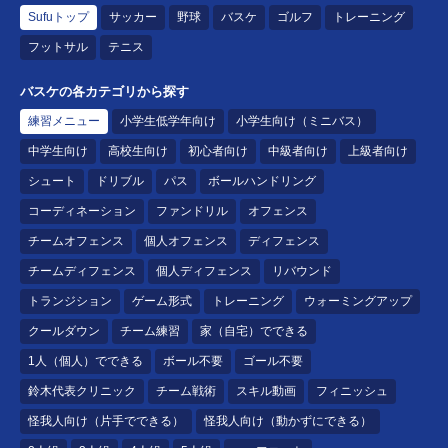
Sufuトップ
サッカー
野球
バスケ
ゴルフ
トレーニング
フットサル
テニス
バスケの各カテゴリから探す
練習メニュー
小学生低学年向け
小学生向け（ミニバス）
中学生向け
高校生向け
初心者向け
中級者向け
上級者向け
シュート
ドリブル
パス
ボールハンドリング
コーディネーション
ファンドリル
オフェンス
チームオフェンス
個人オフェンス
ディフェンス
チームディフェンス
個人ディフェンス
リバウンド
トランジション
ゲーム形式
トレーニング
ウォーミングアップ
クールダウン
チーム練習
家（自宅）でできる
1人（個人）でできる
ボール不要
ゴール不要
鈴木代表クリニック
チーム戦術
スキル動画
フィニッシュ
怪我人向け（片手でできる）
怪我人向け（動かずにできる）