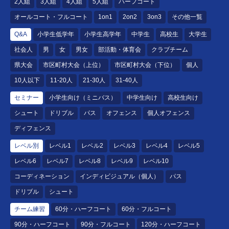
2人組
3人組
4人組
5人組
ハーフコート
オールコート・フルコート
1on1
2on2
3on3
その他一覧
Q&A
小学生低学年
小学生高学年
中学生
高校生
大学生
社会人
男
女
男女
部活動・体育会
クラブチーム
県大会
市区町村大会（上位）
市区町村大会（下位）
個人
10人以下
11-20人
21-30人
31-40人
セミナー
小学生向け（ミニバス）
中学生向け
高校生向け
シュート
ドリブル
パス
オフェンス
個人オフェンス
ディフェンス
レベル別
レベル1
レベル2
レベル3
レベル4
レベル5
レベル6
レベル7
レベル8
レベル9
レベル10
コーディネーション
インディビジュアル（個人）
パス
ドリブル
シュート
チーム練習
60分・ハーフコート
60分・フルコート
90分・ハーフコート
90分・フルコート
120分・ハーフコート