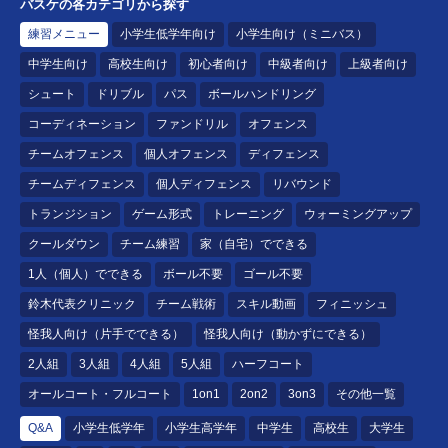
バスケの各カテゴリから探す
練習メニュー
小学生低学年向け
小学生向け（ミニバス）
中学生向け
高校生向け
初心者向け
中級者向け
上級者向け
シュート
ドリブル
パス
ボールハンドリング
コーディネーション
ファンドリル
オフェンス
チームオフェンス
個人オフェンス
ディフェンス
チームディフェンス
個人ディフェンス
リバウンド
トランジション
ゲーム形式
トレーニング
ウォーミングアップ
クールダウン
チーム練習
家（自宅）でできる
1人（個人）でできる
ボール不要
ゴール不要
鈴木代表クリニック
チーム戦術
スキル動画
フィニッシュ
怪我人向け（片手でできる）
怪我人向け（動かずにできる）
2人組
3人組
4人組
5人組
ハーフコート
オールコート・フルコート
1on1
2on2
3on3
その他一覧
Q&A
小学生低学年
小学生高学年
中学生
高校生
大学生