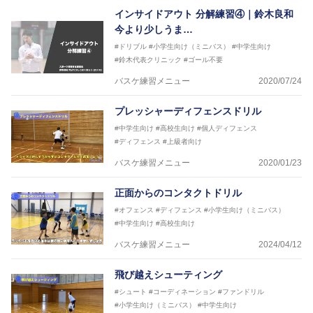
2016年U12ナショナルキャンプヘッドコーチ
インサイドアウト 分解練習④｜鈴木良和
2016年U13ナショナルキャンプヘッドコーチ
今より少しうま…
2016年男子日本代表サポートコーチ
#ドリブル
#小学生向け（ミニバス）
#中学生向け
2017年U12ナショナルキャンプヘッドコーチ
#鈴木代表クリニック
#ゴール不要
2017年U13ナショナルキャンプヘッドコーチ
2017年男子日本代表サポートコーチ
バスケ練習メニュー
2020/07/24
2018年U22日本代表スプリングキャンプアドバイザ
リーコーチ
プレッシャーディフェンスドリル
2018年U12ナショナルキャンプヘッドコーチ
2018年U13ナショナルキャンプヘッドコーチ
#中学生向け
#高校生向け
#個人ディフェンス
2018年～2021年男子日本代表サポートコーチ
#ディフェンス
#上級者向け
2021年～女子日本代表アシスタントコーチ
バスケ練習メニュー
2020/01/23
正面からのコンタクトドリル
#オフェンス
#ディフェンス
#小学生向け（ミニバス）
#中学生向け
#高校生向け
バスケ練習メニュー
2024/04/12
飛び越えシューティング
#シュート
#コーディネーション
#ファンドリル
#小学生向け（ミニバス）
#中学生向け