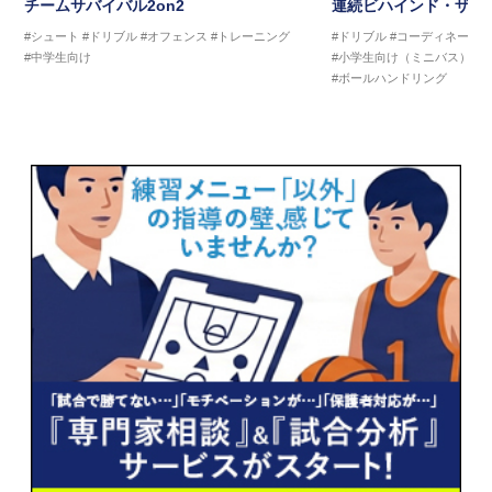
チームサバイバル2on2
連続ビハインド・ザ・
#シュート
#ドリブル
#オフェンス
#トレーニング
#ドリブル
#コーディネーシ
#中学生向け
#小学生向け（ミニバス）
#
#ボールハンドリング