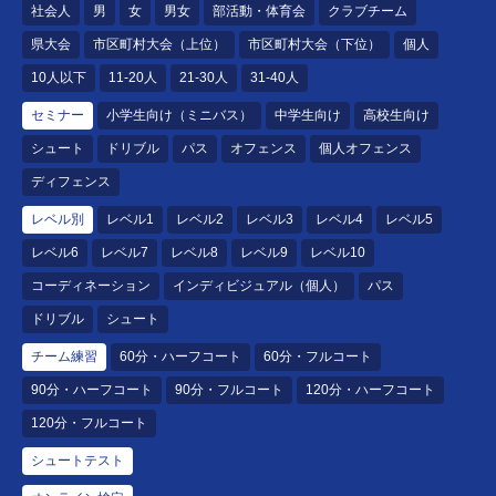
社会人
男
女
男女
部活動・体育会
クラブチーム
県大会
市区町村大会（上位）
市区町村大会（下位）
個人
10人以下
11-20人
21-30人
31-40人
セミナー
小学生向け（ミニバス）
中学生向け
高校生向け
シュート
ドリブル
パス
オフェンス
個人オフェンス
ディフェンス
レベル別
レベル1
レベル2
レベル3
レベル4
レベル5
レベル6
レベル7
レベル8
レベル9
レベル10
コーディネーション
インディビジュアル（個人）
パス
ドリブル
シュート
チーム練習
60分・ハーフコート
60分・フルコート
90分・ハーフコート
90分・フルコート
120分・ハーフコート
120分・フルコート
シュートテスト