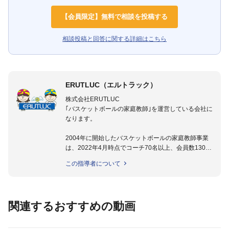
【会員限定】無料で相談を投稿する
相談投稿と回答に関する詳細はこちら
ERUTLUC（エルトラック）
株式会社ERUTLUC
｢バスケットボールの家庭教師｣を運営している会社に
なります。
2004年に開始したバスケットボールの家庭教師事業
は、2022年4月時点でコーチ70名以上、会員数1300
名以上。
この指導者について
指導実績多数・各地講習会なども担当しており、「は
じめてのミニバスケットボール」「バスケットボール
IQ練習本」「バスケットボール判断力を高めるトレー
ニングブック」「バスケットボールの教科書１～４」
関連するおすすめの動画
など多くの書籍・DVDも監修しています。
【ERUTLUC代表鈴木良和コーチ JBA活動歴】