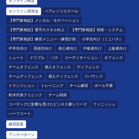
オンライン検定
オンライン講習会
ペアレンツスクール
【専門家相談】メンタル・モチベーション
【専門家相談】選手のスキル向上
【専門家相談】戦術・システム
【専門家相談】練習メニュー・練習計画
小学生向け（ミニバス）
中学生向け
高校生向け
初心者向け
中級者向け
上級者向け
シュート
ドリブル
パス
コーディネーション
オフェンス
チームオフェンス
個人オフェンス
ディフェンス
チームディフェンス
個人ディフェンス
リバウンド
トランジション
トレーニング
チーム練習
ボール不要
鈴木代表クリニック
チーム戦術
コーチングに影響を受けたビジネス書シリーズ
フィニッシュ
ハーフコート
練習提案
アンチパターン