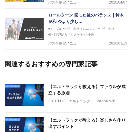
バスケ練習メニュー
2020/04/07
ロールターン 回った後のバランス｜鈴木
良和 今より少し…
#ドリブル
#小学生向け（ミニバス）
#中学生向け
#鈴木代表クリニック
#ゴール不要
バスケ練習メニュー
2020/03/19
関連するおすすめの専門家記事
【エルトラックが教える】ファウルが成
立する原則
ERUTLUC（エルトラック）
2022/07/26
【エルトラックが教える】楽しさを作り
出すポイント