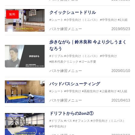
2017年男子日本代表サポートコーチ
2018年U22日本代表スプリングキャンプアドバイザ
クイックシュートドリル
無料
リーコーチ
#シュート
#小学生向け（ミニバス）
#中学生向け
#2人組
2018年U12ナショナルキャンプヘッドコーチ
2018年U13ナショナルキャンプヘッドコーチ
バスケ練習メニュー
2019/05/23
2018年～2021年男子日本代表サポートコーチ
2021年～女子日本代表アシスタントコーチ
歩きながら｜鈴木良和 今より少しうまく
なろう
#ドリブル
#小学生向け（ミニバス）
#中学生向け
#鈴木代表クリニック
#ゴール不要
バスケ練習メニュー
2020/01/10
バッドパスシューティング
#シュート
#中学生向け
#高校生向け
#上級者向け
#2人組
バスケ練習メニュー
2021/04/13
ドリフトからの2on2①
#ドリブル
#パス
#オフェンス
#小学生向け（ミニバス）
#中学生向け