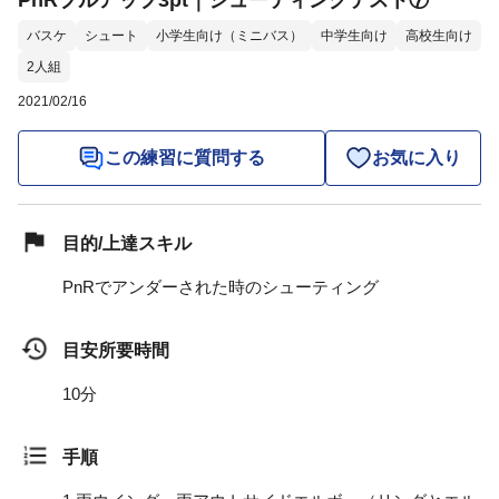
PnRプルアップ3pt｜シューティングテスト⑦
バスケ
シュート
小学生向け（ミニバス）
中学生向け
高校生向け
2人組
2021/02/16
この練習に質問する
お気に入り
目的/上達スキル
PnRでアンダーされた時のシューティング
目安所要時間
10分
手順