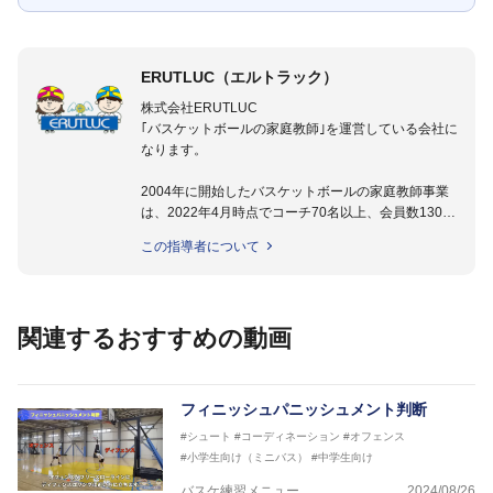
ERUTLUC（エルトラック）
株式会社ERUTLUC
｢バスケットボールの家庭教師｣を運営している会社に
なります。
2004年に開始したバスケットボールの家庭教師事業
は、2022年4月時点でコーチ70名以上、会員数1300
名以上。
この指導者について
指導実績多数・各地講習会なども担当しており、「は
じめてのミニバスケットボール」「バスケットボール
IQ練習本」「バスケットボール判断力を高めるトレー
ニングブック」「バスケットボールの教科書１～４」
関連するおすすめの動画
など多くの書籍・DVDも監修しています。
【ERUTLUC代表鈴木良和コーチ JBA活動歴】
2016年U12ナショナルキャンプヘッドコーチ
フィニッシュパニッシュメント判断
2016年U13ナショナルキャンプヘッドコーチ
#シュート
#コーディネーション
#オフェンス
2016年男子日本代表サポートコーチ
#小学生向け（ミニバス）
#中学生向け
2017年U12ナショナルキャンプヘッドコーチ
2017年U13ナショナルキャンプヘッドコーチ
バスケ練習メニュー
2024/08/26