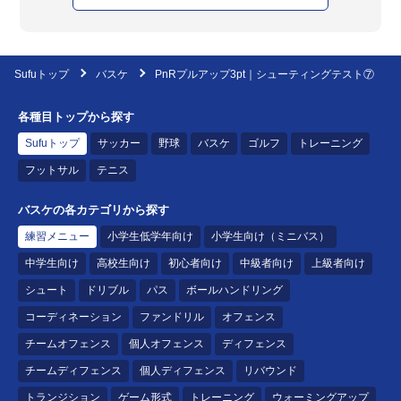
Sufuトップ
バスケ
PnRプルアップ3pt｜シューティングテスト⑦
各種目トップから探す
Sufuトップ
サッカー
野球
バスケ
ゴルフ
トレーニング
フットサル
テニス
バスケの各カテゴリから探す
練習メニュー
小学生低学年向け
小学生向け（ミニバス）
中学生向け
高校生向け
初心者向け
中級者向け
上級者向け
シュート
ドリブル
パス
ボールハンドリング
コーディネーション
ファンドリル
オフェンス
チームオフェンス
個人オフェンス
ディフェンス
チームディフェンス
個人ディフェンス
リバウンド
トランジション
ゲーム形式
トレーニング
ウォーミングアップ