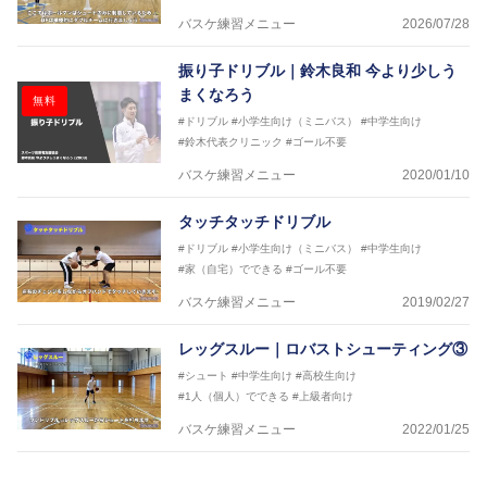
バスケ練習メニュー
2026/07/28
振り子ドリブル｜鈴木良和 今より少しう
まくなろう
無料
#ドリブル
#小学生向け（ミニバス）
#中学生向け
#鈴木代表クリニック
#ゴール不要
バスケ練習メニュー
2020/01/10
タッチタッチドリブル
#ドリブル
#小学生向け（ミニバス）
#中学生向け
#家（自宅）でできる
#ゴール不要
バスケ練習メニュー
2019/02/27
レッグスルー｜ロバストシューティング③
#シュート
#中学生向け
#高校生向け
#1人（個人）でできる
#上級者向け
バスケ練習メニュー
2022/01/25