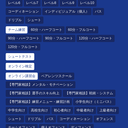
レベル6
レベル7
レベル8
レベル9
レベル10
コーディネーション
インディビジュアル（個人）
パス
ドリブル
シュート
チーム練習
60分・ハーフコート
60分・フルコート
90分・ハーフコート
90分・フルコート
120分・ハーフコート
120分・フルコート
シュートテスト
オンライン検定
オンライン講習会
ペアレンツスクール
【専門家相談】メンタル・モチベーション
【専門家相談】選手のスキル向上
【専門家相談】戦術・システム
【専門家相談】練習メニュー・練習計画
小学生向け（ミニバス）
中学生向け
高校生向け
初心者向け
中級者向け
上級者向け
シュート
ドリブル
パス
コーディネーション
オフェンス
チームオフェンス
個人オフェンス
ディフェンス