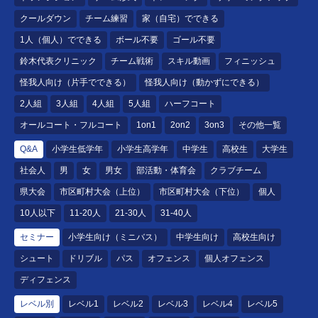
クールダウン
チーム練習
家（自宅）でできる
1人（個人）でできる
ボール不要
ゴール不要
鈴木代表クリニック
チーム戦術
スキル動画
フィニッシュ
怪我人向け（片手でできる）
怪我人向け（動かずにできる）
2人組
3人組
4人組
5人組
ハーフコート
オールコート・フルコート
1on1
2on2
3on3
その他一覧
Q&A
小学生低学年
小学生高学年
中学生
高校生
大学生
社会人
男
女
男女
部活動・体育会
クラブチーム
県大会
市区町村大会（上位）
市区町村大会（下位）
個人
10人以下
11-20人
21-30人
31-40人
セミナー
小学生向け（ミニバス）
中学生向け
高校生向け
シュート
ドリブル
パス
オフェンス
個人オフェンス
ディフェンス
レベル別
レベル1
レベル2
レベル3
レベル4
レベル5