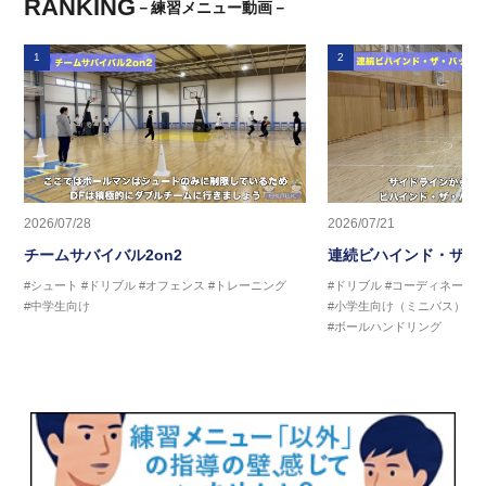
RANKING
－練習メニュー動画－
1
2
2026/07/28
2026/07/21
チームサバイバル2on2
連続ビハインド・ザ・
#シュート
#ドリブル
#オフェンス
#トレーニング
#ドリブル
#コーディネーシ
#中学生向け
#小学生向け（ミニバス）
#
#ボールハンドリング