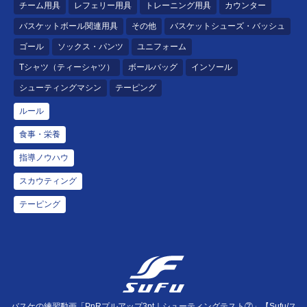
チーム用具
レフェリー用具
トレーニング用具
カウンター
バスケットボール関連用具
その他
バスケットシューズ・バッシュ
ゴール
ソックス・パンツ
ユニフォーム
Tシャツ（ティーシャツ）
ボールバッグ
インソール
シューティングマシン
テーピング
ルール
食事・栄養
指導ノウハウ
スカウティング
テーピング
バスケの練習動画「PnRプルアップ3pt｜シューティングテスト⑦」【Sufu/ス