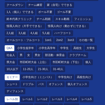
クールダウン
チーム練習
家（自宅）でできる
1人（個人）でできる
ボール不要
ゴール不要
鈴木代表クリニック
チーム戦術
スキル動画
フィニッシュ
怪我人向け（片手でできる）
怪我人向け（動かずにできる）
2人組
3人組
4人組
5人組
ハーフコート
オールコート・フルコート
1on1
2on2
3on3
その他一覧
Q&A
小学生低学年
小学生高学年
中学生
高校生
大学生
社会人
男
女
男女
部活動・体育会
クラブチーム
県大会
市区町村大会（上位）
市区町村大会（下位）
個人
10人以下
11-20人
21-30人
31-40人
セミナー
小学生向け（ミニバス）
中学生向け
高校生向け
シュート
ドリブル
パス
オフェンス
個人オフェンス
ディフェンス
レベル別
レベル1
レベル2
レベル3
レベル4
レベル5