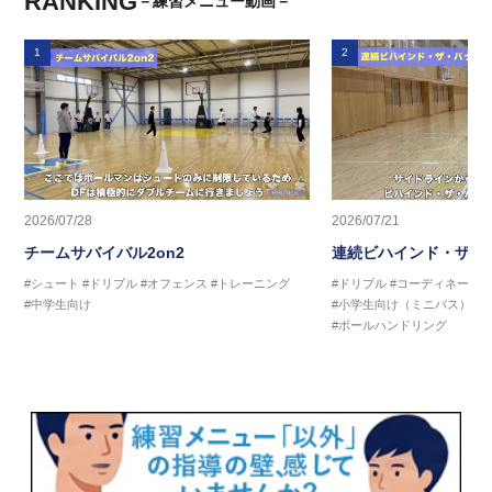
RANKING
－練習メニュー動画－
1
2
2026/07/28
2026/07/21
チームサバイバル2on2
連続ビハインド・ザ・
#シュート
#ドリブル
#オフェンス
#トレーニング
#ドリブル
#コーディネーシ
#中学生向け
#小学生向け（ミニバス）
#
#ボールハンドリング