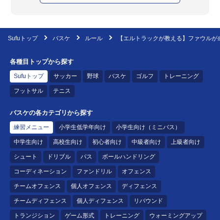
Sufuトップ
バスケ
ルール
【エルトラックが教える】ファウルが
各種目トップから探す
Sufuトップ
サッカー
野球
バスケ
ゴルフ
トレーニング
フットサル
テニス
バスケの各カテゴリから探す
練習メニュー
小学生低学年向け
小学生向け（ミニバス）
中学生向け
高校生向け
初心者向け
中級者向け
上級者向け
シュート
ドリブル
パス
ボールハンドリング
コーディネーション
ファンドリル
オフェンス
チームオフェンス
個人オフェンス
ディフェンス
チームディフェンス
個人ディフェンス
リバウンド
トランジション
ゲーム形式
トレーニング
ウォーミングアップ