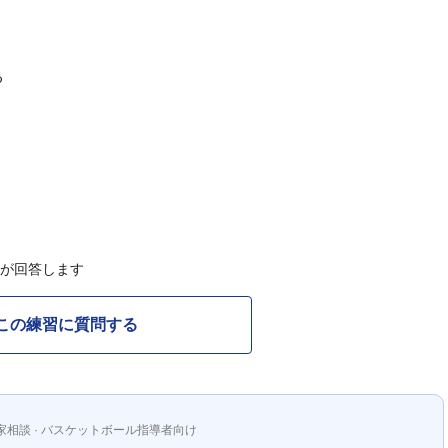
る
Cが回答します
この練習に質問する
家相談 · バスケットボール指導者向け