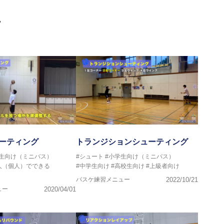
 JBA活動歴】
ヘッドコーチ
画
ヘッドコーチ
ーチ
ヘッドコーチ
ヘッドコーチ
ーチ
グキャンプアドバイザリーコーチ
ヘッドコーチ
ヘッドコーチ
サポートコーチ
ントコーチ
ューティング
トランジションシューティング
学生向け（ミニバス）
#シュート
#小学生向け（ミニバス）
1人（個人）でできる
#中学生向け
#高校生向け
#上級者向け
バスケ練習メニュー
2022/10/21
ュー
2020/04/01