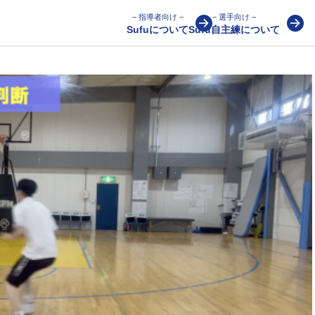
− 指導者向け −
− 選手向け −
Sufuについて
Sufu自主練について