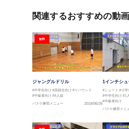
【ERUTLUC代表鈴木良和コーチ
2016年U12ナショナルキャンプ
関連するおすすめの動
2016年U13ナショナルキャンプ
2016年男子日本代表サポートコ
2017年U12ナショナルキャンプ
2017年U13ナショナルキャンプ
無料
2017年男子日本代表サポートコ
2018年U22日本代表スプリン
2018年U12ナショナルキャンプ
2018年U13ナショナルキャンプ
2018年～2021年男子日本代表
2021年～女子日本代表アシスタ
ジャングルドリル
1インチシ
#中学生向け
#高校生向け
#リバウンド
#シュート
#小
#中級者向け
#4人組
#中学生向け
#
#中級者向け
バスケ練習メニュー
2019/06/26
バスケ練習メニ