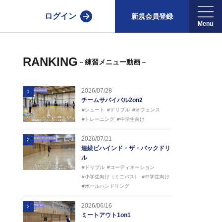
ログイン
新規会員登録
RANKING
－練習メニュー動画－
2026/07/28
1
チームサバイバル2on2
#シュート
#ドリブル
#オフェンス
#トレーニング
#中学生向け
2026/07/21
2
連続ビハインド・ザ・バックドリ
ル
#ドリブル
#コーディネーション
#小学生向け（ミニバス）
#中学生向け
#ボールハンドリング
2026/06/16
3
ミートアウト1on1