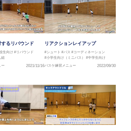
対するリバウンド
リアクションレイアップ
高校生向け
#リバウンド
#シュート
#パス
#コーディネーション
人組
#小学生向け（ミニバス）
#中学生向け
ュー
2021/11/16
バスケ練習メニュー
2022/09/30