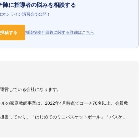
チ陣に指導者の悩みを相談する
はオンライン講習会で公開！
投稿する
相談投稿と回答に関する詳細はこちら
）
を運営している会社になります。
ールの家庭教師事業は、2022年4月時点でコーチ70名以上、会員数
も担当しており、「はじめてのミニバスケットボール」「バスケッ
ットボール判断力を高めるトレーニングブック」「バスケットボール
・DVDも監修しています。