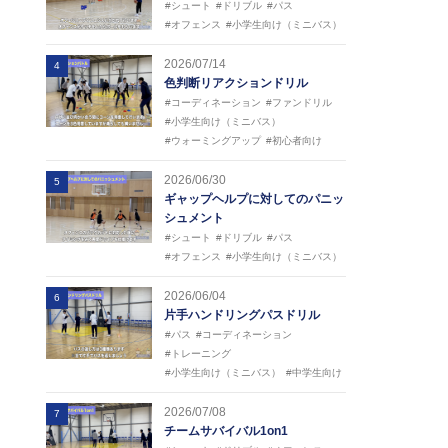
#シュート
#ドリブル
#パス
#オフェンス
#小学生向け（ミニバス）
2026/07/14
4
色判断リアクションドリル
#コーディネーション
#ファンドリル
#小学生向け（ミニバス）
#ウォーミングアップ
#初心者向け
2026/06/30
5
ギャップヘルプに対してのパニッ
シュメント
#シュート
#ドリブル
#パス
#オフェンス
#小学生向け（ミニバス）
2026/06/04
6
片手ハンドリングパスドリル
#パス
#コーディネーション
#トレーニング
#小学生向け（ミニバス）
#中学生向け
2026/07/08
7
チームサバイバル1on1