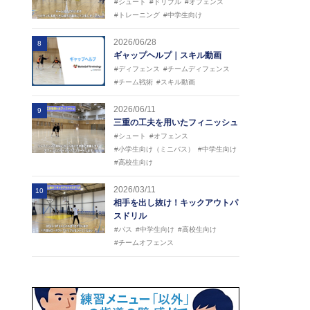
#シュート
#ドリブル
#オフェンス
#トレーニング
#中学生向け
2026/06/28
8
ギャップヘルプ｜スキル動画
#ディフェンス
#チームディフェンス
#チーム戦術
#スキル動画
2026/06/11
9
三重の工夫を用いたフィニッシュ
#シュート
#オフェンス
#小学生向け（ミニバス）
#中学生向け
#高校生向け
2026/03/11
10
相手を出し抜け！キックアウトパ
スドリル
#パス
#中学生向け
#高校生向け
#チームオフェンス