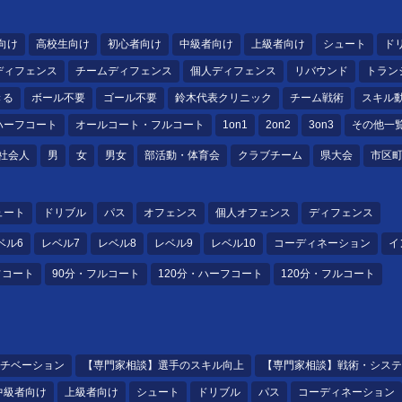
向け
高校生向け
初心者向け
中級者向け
上級者向け
シュート
ド
ディフェンス
チームディフェンス
個人ディフェンス
リバウンド
トラン
きる
ボール不要
ゴール不要
鈴木代表クリニック
チーム戦術
スキル
ハーフコート
オールコート・フルコート
1on1
2on2
3on3
その他一
社会人
男
女
男女
部活動・体育会
クラブチーム
県大会
市区
ュート
ドリブル
パス
オフェンス
個人オフェンス
ディフェンス
ベル6
レベル7
レベル8
レベル9
レベル10
コーディネーション
イ
フコート
90分・フルコート
120分・ハーフコート
120分・フルコート
チベーション
【専門家相談】選手のスキル向上
【専門家相談】戦術・システ
中級者向け
上級者向け
シュート
ドリブル
パス
コーディネーション