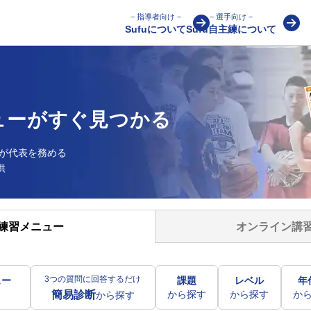
− 指導者向け −
− 選手向け −
Sufuについて
Sufu自主練について
ューが
すぐ見つかる
が
代表を務める
供
オンライン講
練習メニュー
3つの質問に回答するだけ
ュー
課題
レベル
年
から探す
から探す
か
簡易診断
から探す