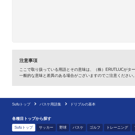
注意事項
ここで取り扱っている用語とその意味は、（株）ERUTLUCが
一般的な意味と差異のある場合がございますのでご注意ください
Sufuトップ
バスケ用語集
ドリブルの基本
各種目トップから探す
Sufuトップ
サッカー
野球
バスケ
ゴルフ
トレーニング