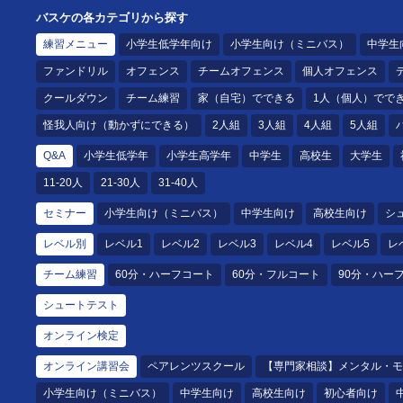
バスケの各カテゴリから探す
練習メニュー
小学生低学年向け
小学生向け（ミニバス）
中学生
ファンドリル
オフェンス
チームオフェンス
個人オフェンス
クールダウン
チーム練習
家（自宅）でできる
1人（個人）でで
怪我人向け（動かずにできる）
2人組
3人組
4人組
5人組
Q&A
小学生低学年
小学生高学年
中学生
高校生
大学生
11-20人
21-30人
31-40人
セミナー
小学生向け（ミニバス）
中学生向け
高校生向け
シ
レベル別
レベル1
レベル2
レベル3
レベル4
レベル5
レ
チーム練習
60分・ハーフコート
60分・フルコート
90分・ハー
シュートテスト
オンライン検定
オンライン講習会
ペアレンツスクール
【専門家相談】メンタル・モ
小学生向け（ミニバス）
中学生向け
高校生向け
初心者向け