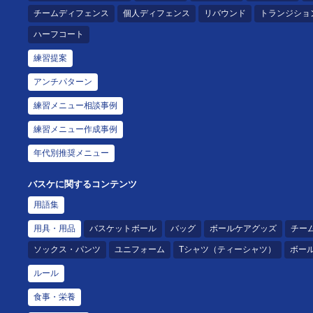
チームディフェンス
個人ディフェンス
リバウンド
トランジショ
ハーフコート
練習提案
アンチパターン
練習メニュー相談事例
練習メニュー作成事例
年代別推奨メニュー
バスケに関するコンテンツ
用語集
用具・用品
バスケットボール
バッグ
ボールケアグッズ
チー
ソックス・パンツ
ユニフォーム
Tシャツ（ティーシャツ）
ボー
ルール
食事・栄養