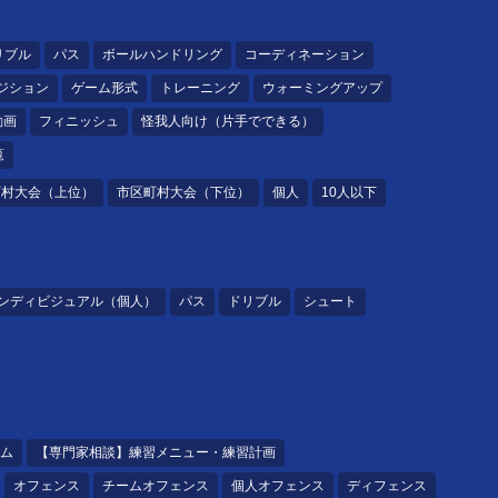
リブル
パス
ボールハンドリング
コーディネーション
ジション
ゲーム形式
トレーニング
ウォーミングアップ
動画
フィニッシュ
怪我人向け（片手でできる）
覧
町村大会（上位）
市区町村大会（下位）
個人
10人以下
ンディビジュアル（個人）
パス
ドリブル
シュート
ム
【専門家相談】練習メニュー・練習計画
オフェンス
チームオフェンス
個人オフェンス
ディフェンス