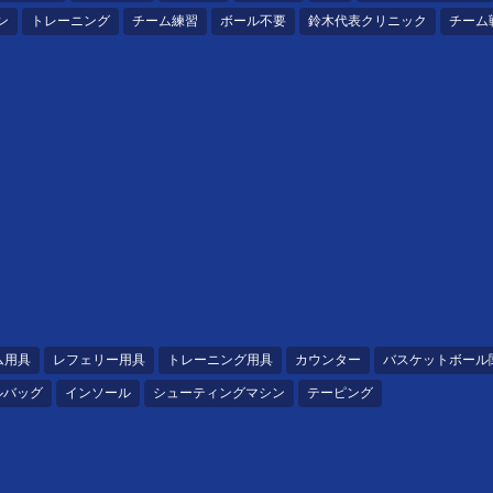
ン
トレーニング
チーム練習
ボール不要
鈴木代表クリニック
チーム
ム用具
レフェリー用具
トレーニング用具
カウンター
バスケットボール
ルバッグ
インソール
シューティングマシン
テーピング