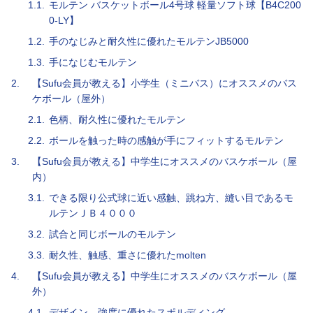
1.1.
モルテン バスケットボール4号球 軽量ソフト球【B4C200
0-LY】
1.2.
手のなじみと耐久性に優れたモルテンJB5000
1.3.
手になじむモルテン
2.
【Sufu会員が教える】小学生（ミニバス）にオススメのバス
ケボール（屋外）
2.1.
色柄、耐久性に優れたモルテン
2.2.
ボールを触った時の感触が手にフィットするモルテン
3.
【Sufu会員が教える】中学生にオススメのバスケボール（屋
内）
3.1.
できる限り公式球に近い感触、跳ね方、縫い目であるモ
ルテンＪＢ４０００
3.2.
試合と同じボールのモルテン
3.3.
耐久性、触感、重さに優れたmolten
4.
【Sufu会員が教える】中学生にオススメのバスケボール（屋
外）
4.1.
デザイン、強度に優れたスポルディング