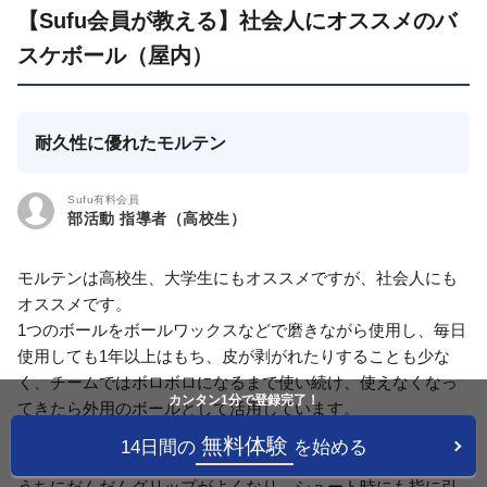
【Sufu会員が教える】社会人にオススメのバ
スケボール（屋内）
耐久性に優れたモルテン
Sufu有料会員
部活動 指導者（高校生）
モルテンは高校生、大学生にもオススメですが、社会人にも
オススメです。
1つのボールをボールワックスなどで磨きながら使用し、毎日
使用しても1年以上はもち、皮が剥がれたりすることも少な
く、チームではボロボロになるまで使い続け、使えなくなっ
カンタン1分で登録完了！
てきたら外用のボールとして活用しています。
使用感について。ボールの種類にもよりますが、最初は少し
無料体験
14日間の
を始める
滑りやすく、使用感もあまりよくありませんが、使い続ける
うちにだんだんグリップがよくなり、シュート時にも指に引