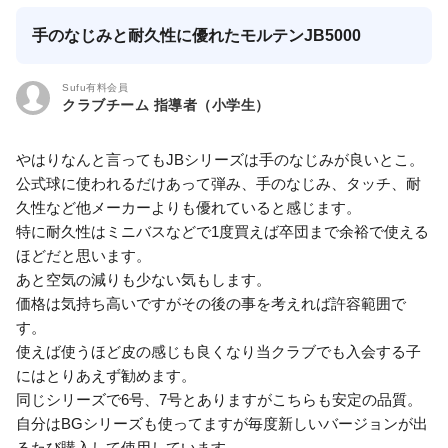
手のなじみと耐久性に優れたモルテンJB5000
Sufu有料会員
クラブチーム 指導者（小学生）
やはりなんと言ってもJBシリーズは手のなじみが良いとこ。
公式球に使われるだけあって弾み、手のなじみ、タッチ、耐
久性など他メーカーよりも優れていると感じます。
特に耐久性はミニバスなどで1度買えば卒団まで余裕で使える
ほどだと思います。
あと空気の減りも少ない気もします。
価格は気持ち高いですがその後の事を考えれば許容範囲で
す。
使えば使うほど皮の感じも良くなり当クラブでも入会する子
にはとりあえず勧めます。
同じシリーズで6号、7号とありますがこちらも安定の品質。
自分はBGシリーズも使ってますが毎度新しいバージョンが出
るたび購入して使用しています。