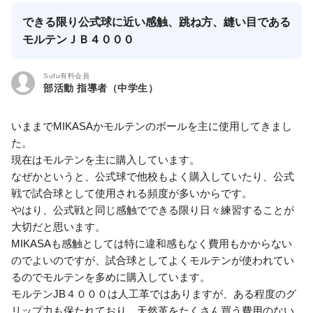
できる限り公式球に近い感触、跳ね方、縫い目である
モルテンＪＢ４０００
Sufu有料会員
部活動 指導者（中学生）
いままでMIKASAかモルテンのボールを主に使用してきまし
た。
現在はモルテンを主に購入しています。
なぜかというと、公式球で他校もよく購入していたり、公式
戦で試合球として使用される頻度が多いからです。
やはり、公式戦と同じ感触でできる限り日々練習することが
大切だと思います。
MIKASAも感触としては特に違和感もなく費用もかからない
のでよいのですが、試合球としてよくモルテンが使われてい
るのでモルテンを多めに購入しています。
モルテンJB４０００は人工革ではありますが、ある程度のグ
リップ力も保たれており、天然革をたくさん買う費用のない