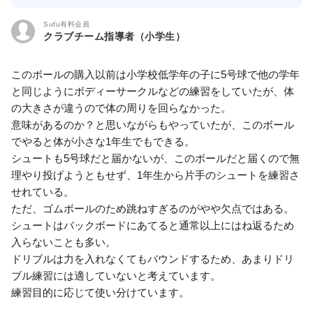
Sufu有料会員
クラブチーム指導者（小学生）
このボールの購入以前は小学校低学年の子に5号球で他の学年
と同じようにボディーサークルなどの練習をしていたが、体
の大きさが違うので体の周りを回らなかった。
意味があるのか？と思いながらもやっていたが、このボール
でやると体が小さな1年生でもできる。
シュートも5号球だと届かないが、このボールだと届くので無
理やり投げようともせず、1年生から片手のシュートを練習さ
せれている。
ただ、ゴムボールのため跳ねすぎるのがやや欠点ではある。
シュートはバックボードにあてると通常以上にはね返るため
入らないことも多い。
ドリブルは力を入れなくてもバウンドするため、あまりドリ
ブル練習には適していないと考えています。
練習目的に応じて使い分けています。