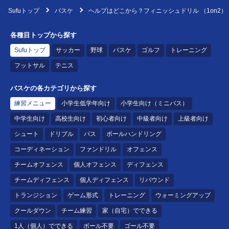
Sufuトップ
バスケ
ヘルプはどこから？フィニッシュドリル （1on2）
各種目トップから探す
Sufuトップ
サッカー
野球
バスケ
ゴルフ
トレーニング
フットサル
テニス
バスケの各カテゴリから探す
練習メニュー
小学生低学年向け
小学生向け（ミニバス）
中学生向け
高校生向け
初心者向け
中級者向け
上級者向け
シュート
ドリブル
パス
ボールハンドリング
コーディネーション
ファンドリル
オフェンス
チームオフェンス
個人オフェンス
ディフェンス
チームディフェンス
個人ディフェンス
リバウンド
トランジション
ゲーム形式
トレーニング
ウォーミングアップ
クールダウン
チーム練習
家（自宅）でできる
1人（個人）でできる
ボール不要
ゴール不要