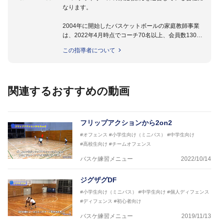
なります。
2004年に開始したバスケットボールの家庭教師事業
は、2022年4月時点でコーチ70名以上、会員数1300
名以上。
この指導者について
指導実績多数・各地講習会なども担当しており、「は
じめてのミニバスケットボール」「バスケットボール
IQ練習本」「バスケットボール判断力を高めるトレー
ニングブック」「バスケットボールの教科書１～４」
関連するおすすめの動画
など多くの書籍・DVDも監修しています。
【ERUTLUC代表鈴木良和コーチ JBA活動歴】
2016年U12ナショナルキャンプヘッドコーチ
フリップアクションから2on2
2016年U13ナショナルキャンプヘッドコーチ
#オフェンス
#小学生向け（ミニバス）
#中学生向け
2016年男子日本代表サポートコーチ
#高校生向け
#チームオフェンス
2017年U12ナショナルキャンプヘッドコーチ
2017年U13ナショナルキャンプヘッドコーチ
バスケ練習メニュー
2022/10/14
2017年男子日本代表サポートコーチ
2018年U22日本代表スプリングキャンプアドバイザ
ジグザグDF
リーコーチ
#小学生向け（ミニバス）
#中学生向け
#個人ディフェンス
2018年U12ナショナルキャンプヘッドコーチ
#ディフェンス
#初心者向け
2018年U13ナショナルキャンプヘッドコーチ
2018年～2021年男子日本代表サポートコーチ
バスケ練習メニュー
2019/11/13