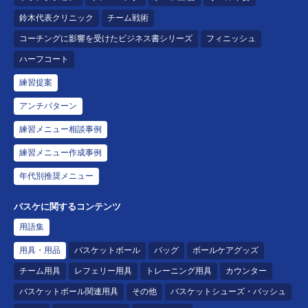
鈴木代表クリニック
チーム戦術
コーチングに影響を受けたビジネス書シリーズ
フィニッシュ
ハーフコート
練習提案
アンチパターン
練習メニュー相談事例
練習メニュー作成事例
年代別推奨メニュー
バスケに関するコンテンツ
用語集
用具・用品
バスケットボール
バッグ
ボールケアグッズ
チーム用具
レフェリー用具
トレーニング用具
カウンター
バスケットボール関連用具
その他
バスケットシューズ・バッシュ