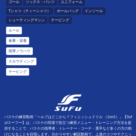
ゴール
ソックス・パンツ
ユニフォーム
Tシャツ（ティーシャツ）
ボールバッグ
インソール
シューティングマシン
テーピング
ルール
食事・栄養
指導ノウハウ
スカウティング
テーピング
バスケの練習動画「ヘルプはどこから？フィニッシュドリル （1on2）」【Suf
u/スーフー】は、バスケの現場で役立つ練習メニュー・トレーニング方法を提
供することで、バスケの指導者・トレーナー・コーチ・選手など多くの方の助
けになることを目指します。分かりやすい解説動画で、上達のコツやテクニッ