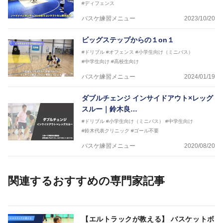
#ディフェンス
バスケ練習メニュー
2023/10/20
ビッグステップからの１on１
#ドリブル
#オフェンス
#小学生向け（ミニバス）
#中学生向け
#高校生向け
バスケ練習メニュー
2024/01/19
ダブルチェンジ インサイドアウト×レッグ
スルー｜鈴木良…
#ドリブル
#小学生向け（ミニバス）
#中学生向け
#鈴木代表クリニック
#ゴール不要
バスケ練習メニュー
2020/08/20
関連するおすすめの専門家記事
【エルトラックが教える】 バスケットボ