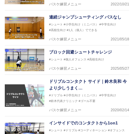
バスケ練習メニュー
2022/10/21
連続ジャンプシューティング パスなし
#シュート
#小学生向け（ミニバス）
#中学生向け
#高校生向け
#1人（個人）でできる
バスケ練習メニュー
2021/05/18
ブロック回避シュートチャレンジ
#シュート
#個人オフェンス
#高校生向け
バスケ練習メニュー
2025/05/27
ドリブルコンタクト サイド｜鈴木良和 今
より少しうまく…
#ドリブル
#小学生向け（ミニバス）
#中学生向け
#鈴木代表クリニック
#ゴール不要
バスケ練習メニュー
2020/02/14
インサイドでのコンタクトから1on1
#シュート
#ドリブル
#コーディネーション
#オフェンス