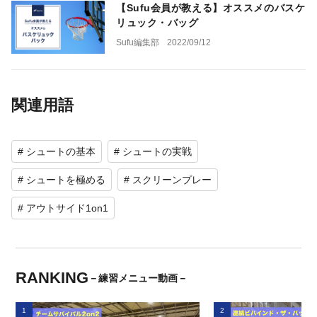
【Sufu会員が教える】オススメのバスケ
リュック・バッグ
Sufu編集部
2022/09/12
関連用語
# シュートの基本
# シュートの実戦
# シュートを極める
# スクリーンプレー
# アウトサイド1on1
RANKING
－練習メニュー動画－
1
2