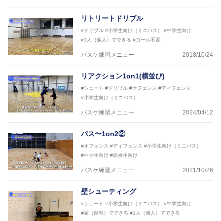
2021年～女子日本代表アシスタントコーチ
リトリートドリブル
#ドリブル
#小学生向け（ミニバス）
#中学生向け
#1人（個人）でできる
#ゴール不要
バスケ練習メニュー
2018/10/24
リアクション1on1(横並び)
#シュート
#ドリブル
#オフェンス
#ディフェンス
#小学生向け（ミニバス）
バスケ練習メニュー
2024/04/12
パス〜1on2②
#オフェンス
#ディフェンス
#小学生向け（ミニバス）
#中学生向け
#高校生向け
バスケ練習メニュー
2021/10/26
壁シューティング
#シュート
#小学生向け（ミニバス）
#中学生向け
#家（自宅）でできる
#1人（個人）でできる