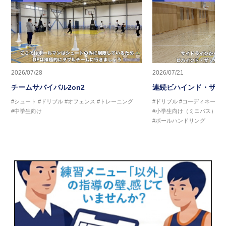
2026/07/28
2026/07/21
チームサバイバル2on2
連続ビハインド・ザ・
#シュート
#ドリブル
#オフェンス
#トレーニング
#ドリブル
#コーディネーシ
#中学生向け
#小学生向け（ミニバス）
#
#ボールハンドリング