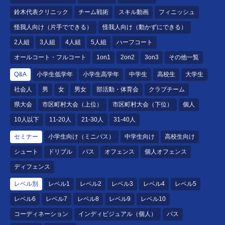
鈴木代表クリニック
チーム戦術
スキル動画
フィニッシュ
怪我人向け（片手でできる）
怪我人向け（動かずにできる）
2人組
3人組
4人組
5人組
ハーフコート
オールコート・フルコート
1on1
2on2
3on3
その他一覧
Q&A
小学生低学年
小学生高学年
中学生
高校生
大学生
社会人
男
女
男女
部活動・体育会
クラブチーム
県大会
市区町村大会（上位）
市区町村大会（下位）
個人
10人以下
11-20人
21-30人
31-40人
セミナー
小学生向け（ミニバス）
中学生向け
高校生向け
シュート
ドリブル
パス
オフェンス
個人オフェンス
ディフェンス
レベル別
レベル1
レベル2
レベル3
レベル4
レベル5
レベル6
レベル7
レベル8
レベル9
レベル10
コーディネーション
インディビジュアル（個人）
パス