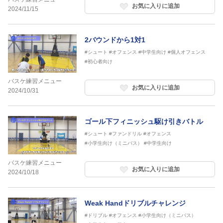
お気に入りに追加
2024/11/15
2バウンドから1対1
#シュート
#オフェンス
#中学生向け
#個人オフェンス
#初心者向け
バスケ練習メニュー
お気に入りに追加
2024/10/31
ゴール下フィニッシュ駆け引きバトル
#シュート
#ファンドリル
#オフェンス
#小学生向け（ミニバス）
#中学生向け
バスケ練習メニュー
お気に入りに追加
2024/10/18
Weak Handドリブルチャレンジ
#ドリブル
#オフェンス
#小学生向け（ミニバス）