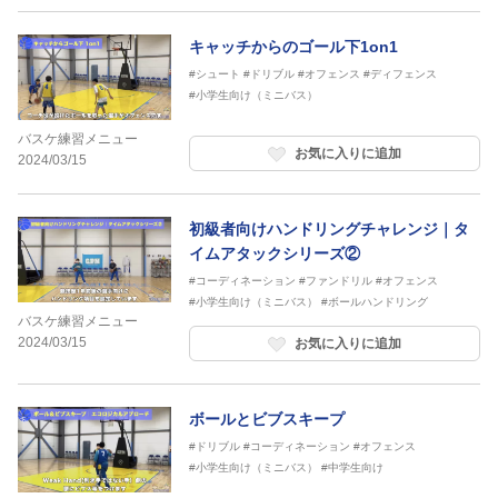
キャッチからのゴール下1on1
#シュート
#ドリブル
#オフェンス
#ディフェンス
#小学生向け（ミニバス）
バスケ練習メニュー
お気に入りに追加
2024/03/15
初級者向けハンドリングチャレンジ｜タ
イムアタックシリーズ②
#コーディネーション
#ファンドリル
#オフェンス
#小学生向け（ミニバス）
#ボールハンドリング
バスケ練習メニュー
2024/03/15
お気に入りに追加
ボールとビブスキープ
#ドリブル
#コーディネーション
#オフェンス
#小学生向け（ミニバス）
#中学生向け