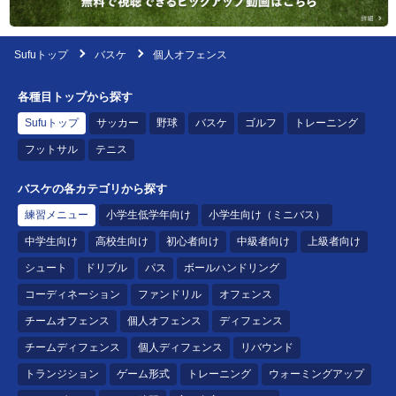
Sufuトップ
バスケ
個人オフェンス
各種目トップから探す
Sufuトップ
サッカー
野球
バスケ
ゴルフ
トレーニング
フットサル
テニス
バスケの各カテゴリから探す
練習メニュー
小学生低学年向け
小学生向け（ミニバス）
中学生向け
高校生向け
初心者向け
中級者向け
上級者向け
シュート
ドリブル
パス
ボールハンドリング
コーディネーション
ファンドリル
オフェンス
チームオフェンス
個人オフェンス
ディフェンス
チームディフェンス
個人ディフェンス
リバウンド
トランジション
ゲーム形式
トレーニング
ウォーミングアップ