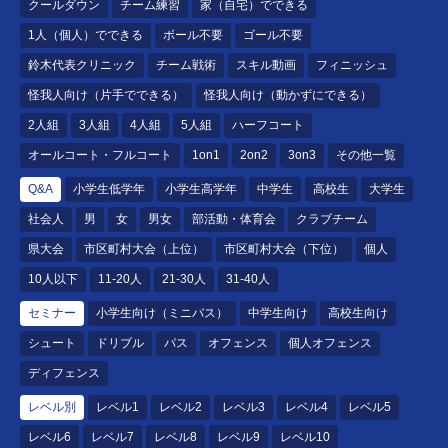
クールダウン
チーム練習
家（自宅）でできる
1人（個人）でできる
ボール不要
ゴール不要
鈴木代表クリニック
チーム戦術
スキル動画
フィニッシュ
怪我人向け（片手でできる）
怪我人向け（動かずにできる）
2人組
3人組
4人組
5人組
ハーフコート
オールコート・フルコート
1on1
2on2
3on3
その他一覧
Q&A
小学生低学年
小学生高学年
中学生
高校生
大学生
社会人
男
女
男女
部活動・体育会
クラブチーム
県大会
市区町村大会（上位）
市区町村大会（下位）
個人
10人以下
11-20人
21-30人
31-40人
セミナー
小学生向け（ミニバス）
中学生向け
高校生向け
シュート
ドリブル
パス
オフェンス
個人オフェンス
ディフェンス
レベル別
レベル1
レベル2
レベル3
レベル4
レベル5
レベル6
レベル7
レベル8
レベル9
レベル10