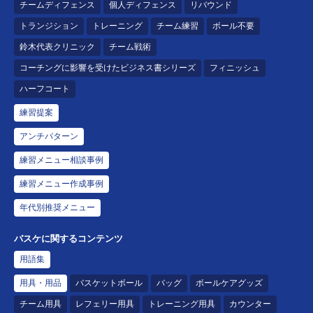
チームディフェンス
個人ディフェンス
リバウンド
トランジション
トレーニング
チーム練習
ボール不要
鈴木代表クリニック
チーム戦術
コーチングに影響を受けたビジネス書シリーズ
フィニッシュ
ハーフコート
練習提案
アンチパターン
練習メニュー相談事例
練習メニュー作成事例
年代別推奨メニュー
バスケに関するコンテンツ
用語集
用具・用品
バスケットボール
バッグ
ボールケアグッズ
チーム用具
レフェリー用具
トレーニング用具
カウンター