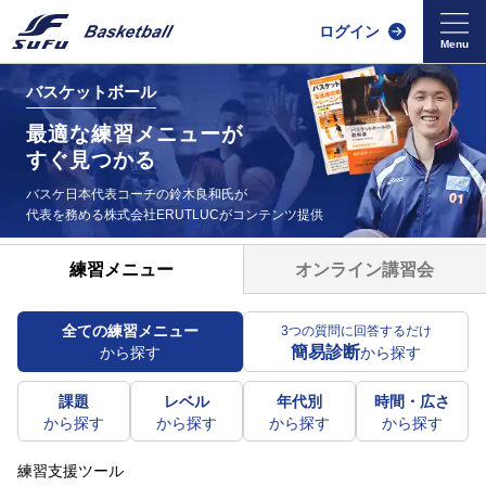
ログイン
バスケットボール
最適な練習メニューが
すぐ見つかる
バスケ日本代表コーチの鈴木良和氏が
代表を務める
株式会社ERUTLUCがコンテンツ提供
オンライン講習会
練習メニュー
全ての練習メニュー
3つの質問に回答するだけ
簡易診断
から探す
から探す
課題
レベル
年代別
時間・広さ
から探す
から探す
から探す
から探す
練習支援ツール