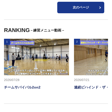
次のページ
RANKING
－練習メニュー動画－
1
2
2026/07/28
2026/07/21
チームサバイバル2on2
連続ビハインド・ザ・