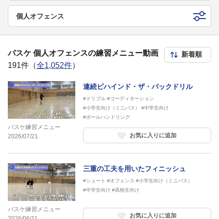
個人オフェンス
バスケ 個人オフェンスの練習メニュー動画
191件（
全1,052件
）
連続ビハインド・ザ・バックドリル
#ドリブル
#コーディネーション
#小学生向け（ミニバス）
#中学生向け
#ボールハンドリング
バスケ練習メニュー
お気に入りに追加
2026/07/21
三重の工夫を用いたフィニッシュ
#シュート
#オフェンス
#小学生向け（ミニバス）
#中学生向け
#高校生向け
バスケ練習メニュー
お気に入りに追加
2026/06/11