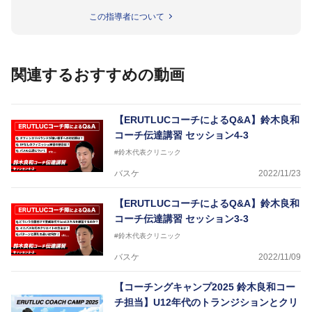
名以上。
この指導者について
指導実績多数・各地講習会なども担当しており、「は
じめてのミニバスケットボール」「バスケットボール
IQ練習本」「バスケットボール判断力を高めるトレー
ニングブック」「バスケットボールの教科書１～４」
関連するおすすめの動画
など多くの書籍・DVDも監修しています。
【ERUTLUC代表鈴木良和コーチ JBA活動歴】
2016年U12ナショナルキャンプヘッドコーチ
【ERUTLUCコーチによるQ&A】鈴木良和
2016年U13ナショナルキャンプヘッドコーチ
コーチ伝達講習 セッション4-3
2016年男子日本代表サポートコーチ
#鈴木代表クリニック
2017年U12ナショナルキャンプヘッドコーチ
2017年U13ナショナルキャンプヘッドコーチ
バスケ
2022/11/23
2017年男子日本代表サポートコーチ
2018年U22日本代表スプリングキャンプアドバイザ
【ERUTLUCコーチによるQ&A】鈴木良和
リーコーチ
コーチ伝達講習 セッション3-3
2018年U12ナショナルキャンプヘッドコーチ
2018年U13ナショナルキャンプヘッドコーチ
#鈴木代表クリニック
2018年～2021年男子日本代表サポートコーチ
バスケ
2022/11/09
2021年～女子日本代表アシスタントコーチ
【コーチングキャンプ2025 鈴木良和コー
チ担当】U12年代のトランジションとクリ