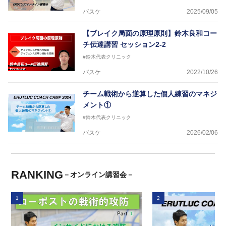
バスケ
2025/09/05
【ブレイク局面の原理原則】鈴木良和コー
チ伝達講習 セッション2-2
#鈴木代表クリニック
バスケ
2022/10/26
チーム戦術から逆算した個人練習のマネジ
メント①
#鈴木代表クリニック
バスケ
2026/02/06
RANKING
－オンライン講習会－
1
2