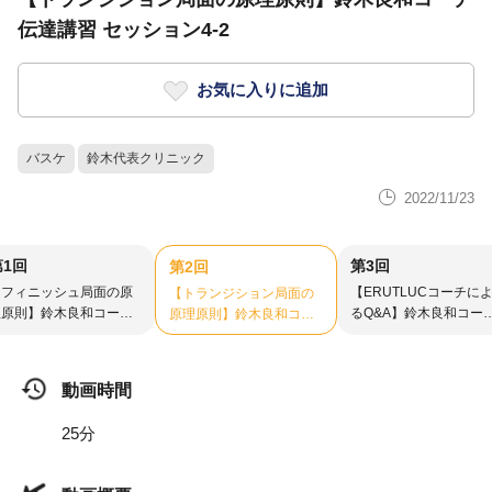
伝達講習 セッション4-2
お気に入りに追加
バスケ
鈴木代表クリニック
2022/11/23
第1回
第3回
第2回
【フィニッシュ局面の原
【ERUTLUCコーチに
【トランジション局面の
理原則】鈴木良和コーチ
るQ&A】鈴木良和コー
原理原則】鈴木良和コー
達講習 セッション4-1
伝達講習 セッション4-3
チ伝達講習 セッション4-
2
動画時間
25分