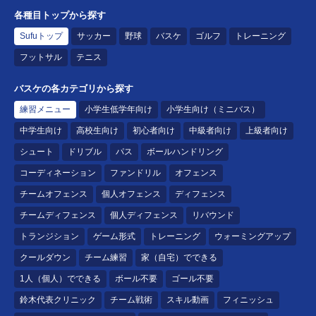
各種目トップから探す
Sufuトップ
サッカー
野球
バスケ
ゴルフ
トレーニング
フットサル
テニス
バスケの各カテゴリから探す
練習メニュー
小学生低学年向け
小学生向け（ミニバス）
中学生向け
高校生向け
初心者向け
中級者向け
上級者向け
シュート
ドリブル
パス
ボールハンドリング
コーディネーション
ファンドリル
オフェンス
チームオフェンス
個人オフェンス
ディフェンス
チームディフェンス
個人ディフェンス
リバウンド
トランジション
ゲーム形式
トレーニング
ウォーミングアップ
クールダウン
チーム練習
家（自宅）でできる
1人（個人）でできる
ボール不要
ゴール不要
鈴木代表クリニック
チーム戦術
スキル動画
フィニッシュ