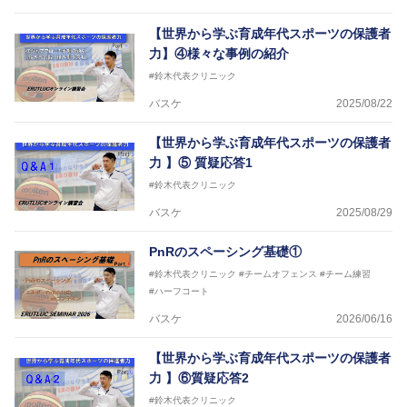
【世界から学ぶ育成年代スポーツの保護者
力】④様々な事例の紹介
#鈴木代表クリニック
バスケ
2025/08/22
【世界から学ぶ育成年代スポーツの保護者
力 】⑤ 質疑応答1
#鈴木代表クリニック
バスケ
2025/08/29
PnRのスペーシング基礎①
#鈴木代表クリニック
#チームオフェンス
#チーム練習
#ハーフコート
バスケ
2026/06/16
【世界から学ぶ育成年代スポーツの保護者
力 】⑥質疑応答2
#鈴木代表クリニック