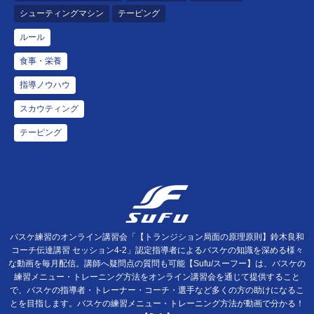
シューティングマシン
テーピング
ルール
食事・栄養
指導ノウハウ
スカウティング
テーピング
バスケ練習のオンライン講習会「【トランジション局面の原理原則】鈴木良和
コーチ伝達講習 セッション4-2」認定指導者によるバスケの知識を深める様々
な動画を毎月配信。講師へ疑問点の質問も可能【Sufu/スーフー】は、バスケの
練習メニュー・トレーニング方法をオンライン講習会を通じて提供すること
で、バスケの指導者・トレーナー・コーチ・選手など多くの方の助けになるこ
とを目指します。バスケの練習メニュー・トレーニング方法が動画で分かる！