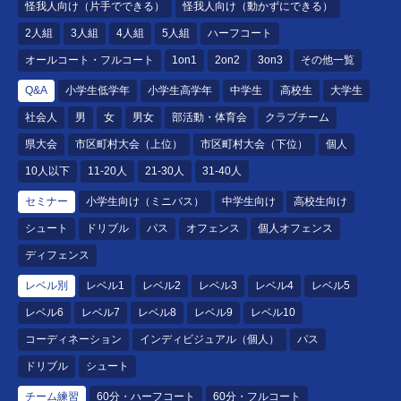
怪我人向け（片手でできる）
怪我人向け（動かずにできる）
2人組
3人組
4人組
5人組
ハーフコート
オールコート・フルコート
1on1
2on2
3on3
その他一覧
Q&A
小学生低学年
小学生高学年
中学生
高校生
大学生
社会人
男
女
男女
部活動・体育会
クラブチーム
県大会
市区町村大会（上位）
市区町村大会（下位）
個人
10人以下
11-20人
21-30人
31-40人
セミナー
小学生向け（ミニバス）
中学生向け
高校生向け
シュート
ドリブル
パス
オフェンス
個人オフェンス
ディフェンス
レベル別
レベル1
レベル2
レベル3
レベル4
レベル5
レベル6
レベル7
レベル8
レベル9
レベル10
コーディネーション
インディビジュアル（個人）
パス
ドリブル
シュート
チーム練習
60分・ハーフコート
60分・フルコート