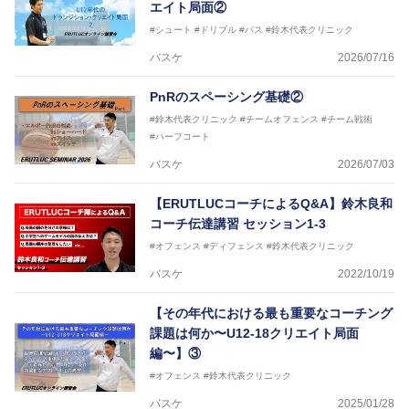
エイト局面②
#シュート
#ドリブル
#パス
#鈴木代表クリニック
バスケ
2026/07/16
PnRのスペーシング基礎②
#鈴木代表クリニック
#チームオフェンス
#チーム戦術
#ハーフコート
バスケ
2026/07/03
【ERUTLUCコーチによるQ&A】鈴木良和
コーチ伝達講習 セッション1-3
#オフェンス
#ディフェンス
#鈴木代表クリニック
バスケ
2022/10/19
【その年代における最も重要なコーチング
課題は何か〜U12-18クリエイト局面
編〜】③
#オフェンス
#鈴木代表クリニック
バスケ
2025/01/28