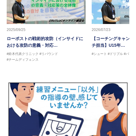
2025/09/25
2026/07/23
ローポストの戦術的攻防（インサイドに
【コーチングキャンプ2
おける攻防の意義・対応…
チ担当】U15年…
#鈴木代表クリニック
#リバウンド
#シュート
#ドリブル
#パス
#チームディフェンス