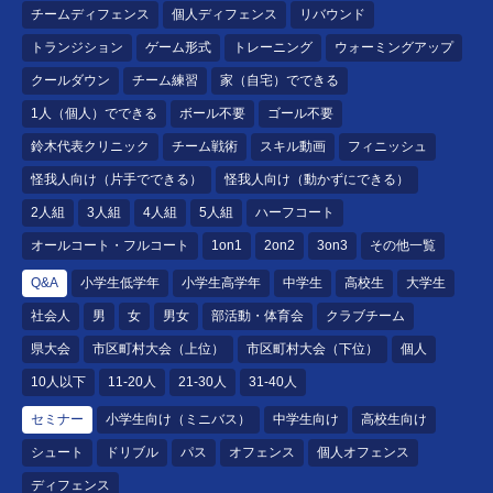
チームディフェンス
個人ディフェンス
リバウンド
トランジション
ゲーム形式
トレーニング
ウォーミングアップ
クールダウン
チーム練習
家（自宅）でできる
1人（個人）でできる
ボール不要
ゴール不要
鈴木代表クリニック
チーム戦術
スキル動画
フィニッシュ
怪我人向け（片手でできる）
怪我人向け（動かずにできる）
2人組
3人組
4人組
5人組
ハーフコート
オールコート・フルコート
1on1
2on2
3on3
その他一覧
Q&A
小学生低学年
小学生高学年
中学生
高校生
大学生
社会人
男
女
男女
部活動・体育会
クラブチーム
県大会
市区町村大会（上位）
市区町村大会（下位）
個人
10人以下
11-20人
21-30人
31-40人
セミナー
小学生向け（ミニバス）
中学生向け
高校生向け
シュート
ドリブル
パス
オフェンス
個人オフェンス
ディフェンス