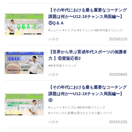
【その年代における最も重要なコーチング
課題は何か〜U12-18チャンス局面編〜】
⑤Q＆ A
#シュート
#ドリブル
#オフェンス
#鈴木代表クリニック
バスケ
2025/01/10
【世界から学ぶ育成年代スポーツの保護者
力 】⑥質疑応答2
#鈴木代表クリニック
バスケ
2025/09/05
【その年代における最も重要なコーチング
課題は何か〜U12-18チャンス局面編〜】
④
#シュート
#ドリブル
#鈴木代表クリニック
#コーチングに影響を受けたビジネス書シリーズ
バスケ
2024/12/26