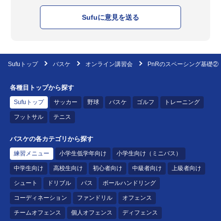
Sufuに意見を送る
Sufuトップ
バスケ
オンライン講習会
PnRのスペーシング基礎②
各種目トップから探す
Sufuトップ
サッカー
野球
バスケ
ゴルフ
トレーニング
フットサル
テニス
バスケの各カテゴリから探す
練習メニュー
小学生低学年向け
小学生向け（ミニバス）
中学生向け
高校生向け
初心者向け
中級者向け
上級者向け
シュート
ドリブル
パス
ボールハンドリング
コーディネーション
ファンドリル
オフェンス
チームオフェンス
個人オフェンス
ディフェンス