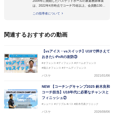
2004年に開始したバスケットボールの家庭教師事業
は、2022年4月時点でコーチ70名以上、会員数1300
名以上。
この指導者について
指導実績多数・各地講習会なども担当しており、「は
じめてのミニバスケットボール」「バスケットボール
IQ練習本」「バスケットボール判断力を高めるトレー
ニングブック」「バスケットボールの教科書１～４」
関連するおすすめの動画
など多くの書籍・DVDも監修しています。
【ERUTLUC代表鈴木良和コーチ JBA活動歴】
2016年U12ナショナルキャンプヘッドコーチ
【vsアイス・vsスイッチ】U18で押さえて
2016年U13ナショナルキャンプヘッドコーチ
おきたいPnRの攻防③
2016年男子日本代表サポートコーチ
#オフェンス
#ディフェンス
#チームオフェンス
2017年U12ナショナルキャンプヘッドコーチ
#個人オフェンス
#チームディフェンス
2017年U13ナショナルキャンプヘッドコーチ
2017年男子日本代表サポートコーチ
バスケ
2021/01/06
2018年U22日本代表スプリングキャンプアドバイザ
リーコーチ
NEW
【コーチングキャンプ2025 鈴木良和
2018年U12ナショナルキャンプヘッドコーチ
コーチ担当】U18年代に必要なチャンスと
2018年U13ナショナルキャンプヘッドコーチ
2018年～2021年男子日本代表サポートコーチ
フィニッシュ②
2021年～女子日本代表アシスタントコーチ
#シュート
#ドリブル
#パス
#鈴木代表クリニック
バスケ
2026/08/06