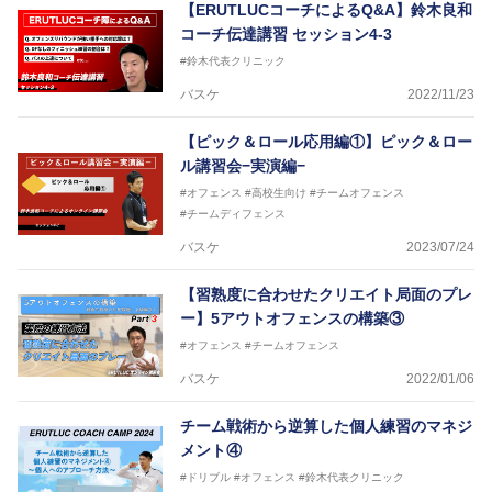
【ERUTLUCコーチによるQ&A】鈴木良和
コーチ伝達講習 セッション4-3
#鈴木代表クリニック
バスケ
2022/11/23
【ピック＆ロール応用編①】ピック＆ロー
ル講習会−実演編−
#オフェンス
#高校生向け
#チームオフェンス
#チームディフェンス
バスケ
2023/07/24
【習熟度に合わせたクリエイト局面のプレ
ー】5アウトオフェンスの構築③
#オフェンス
#チームオフェンス
バスケ
2022/01/06
チーム戦術から逆算した個人練習のマネジ
メント④
#ドリブル
#オフェンス
#鈴木代表クリニック