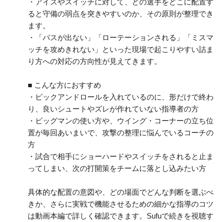
・アイスやスイッチに対して、どの選手をどこに配置す
ると守備の弱点を突きやすいのか、その原則が整理でき
ます。
・「パスが出ない」「ローテーションされる」「ミスマ
ッチを攻めきれない」といった現場で起こりやすい詰ま
り方への対応の方向性が見えてきます。
■ こんな方におすすめ
・ピックアンドロールを入れているのに、形だけで終わ
り、良いシュートやズレが作れていない指導者の方
・ビッグマンの使い方や、ウイング・コーナーの立ち位
置が毎回あいまいで、攻撃の整理に悩んでいるコーチの
方
・試合で相手にショーハードやスイッチをされると止ま
ってしまい、次の打開策をチームに落とし込みたい方
具体的な配置の意図や、どの場面でどんな判断を選ぶべ
きか、さらに実戦で機能させるための細かな指導のコツ
は動画本編で詳しく確認できます。Sufuで続きを視聴す