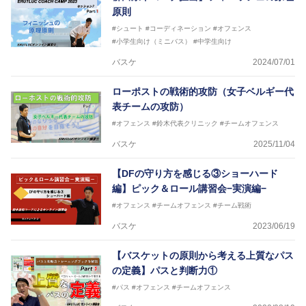
2018年U13ナショナルキャンプヘッドコーチ
原則
2018年～2021年男子日本代表サポートコーチ
#シュート
#コーディネーション
#オフェンス
2021年～女子日本代表アシスタントコーチ
#小学生向け（ミニバス）
#中学生向け
バスケ
2024/07/01
ローポストの戦術的攻防（女子ベルギー代
表チームの攻防）
#オフェンス
#鈴木代表クリニック
#チームオフェンス
バスケ
2025/11/04
【DFの守り方を感じる③ショーハード
編】ピック＆ロール講習会−実演編−
#オフェンス
#チームオフェンス
#チーム戦術
バスケ
2023/06/19
【バスケットの原則から考える上質なパス
の定義】パスと判断力①
#パス
#オフェンス
#チームオフェンス