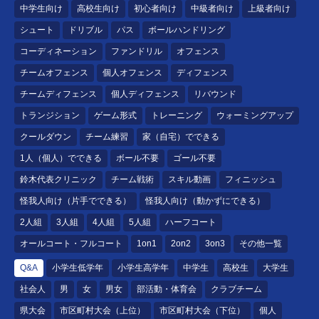
中学生向け
高校生向け
初心者向け
中級者向け
上級者向け
シュート
ドリブル
パス
ボールハンドリング
コーディネーション
ファンドリル
オフェンス
チームオフェンス
個人オフェンス
ディフェンス
チームディフェンス
個人ディフェンス
リバウンド
トランジション
ゲーム形式
トレーニング
ウォーミングアップ
クールダウン
チーム練習
家（自宅）でできる
1人（個人）でできる
ボール不要
ゴール不要
鈴木代表クリニック
チーム戦術
スキル動画
フィニッシュ
怪我人向け（片手でできる）
怪我人向け（動かずにできる）
2人組
3人組
4人組
5人組
ハーフコート
オールコート・フルコート
1on1
2on2
3on3
その他一覧
Q&A
小学生低学年
小学生高学年
中学生
高校生
大学生
社会人
男
女
男女
部活動・体育会
クラブチーム
県大会
市区町村大会（上位）
市区町村大会（下位）
個人