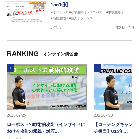
1on1③】
#オフェンス
#小学生向け（ミニバス）
#中学生向け
#高校生向け
#個人オフェンス
バスケ
2021/05/19
RANKING
－オンライン講習会－
1
2
2025/09/25
2026/07/23
ローポストの戦術的攻防（インサイドに
【コーチングキャンプ2
おける攻防の意義・対応…
チ担当】U15年…