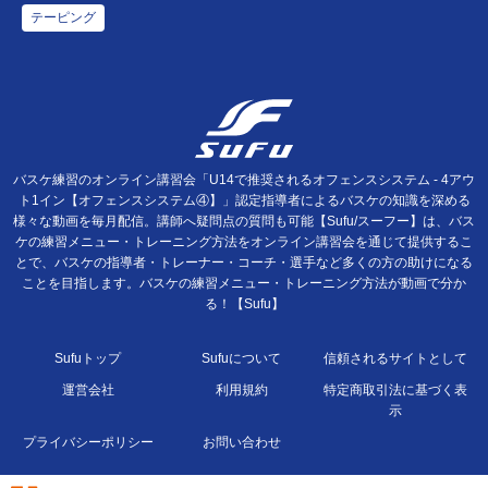
テーピング
バスケ練習のオンライン講習会「U14で推奨されるオフェンスシステム - 4アウ
ト1イン【オフェンスシステム④】」認定指導者によるバスケの知識を深める
様々な動画を毎月配信。講師へ疑問点の質問も可能【Sufu/スーフー】は、バス
ケの練習メニュー・トレーニング方法をオンライン講習会を通じて提供するこ
とで、バスケの指導者・トレーナー・コーチ・選手など多くの方の助けになる
ことを目指します。バスケの練習メニュー・トレーニング方法が動画で分か
る！【Sufu】
Sufuトップ
Sufuについて
信頼されるサイトとして
運営会社
利用規約
特定商取引法に基づく表
示
プライバシーポリシー
お問い合わせ