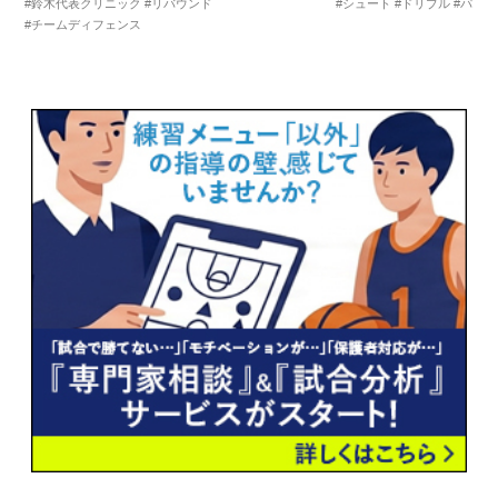
#鈴木代表クリニック
#リバウンド
#シュート
#ドリブル
#パス
#チームディフェンス