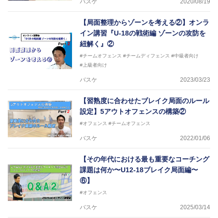
バスケ
2020/08/19
【局面整理からゾーンを考える②】オンラ
イン講習『U-18の戦術編 ゾーンの攻防を
紐解く』②
#チームオフェンス
#チームディフェンス
#中級者向け
#上級者向け
バスケ
2023/03/23
【習熟度に合わせたブレイク局面のルール
設定】5アウトオフェンスの構築②
#オフェンス
#チームオフェンス
バスケ
2022/01/06
【その年代における最も重要なコーチング
課題は何か〜U12-18ブレイク局面編〜
⑥】
#オフェンス
バスケ
2025/03/14