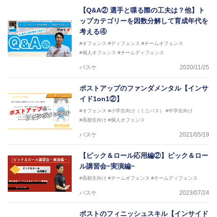
【Q&A② 選手と喋る際の工夫は？他】ト
ップカテゴリーを因数分解して育成年代を
考える④
#オフェンス
#ディフェンス
#チームオフェンス
#個人オフェンス
#チームディフェンス
バスケ
2020/11/25
ポストアップのファンダメンタル【インサ
イド1on1②】
#オフェンス
#小学生向け（ミニバス）
#中学生向け
#高校生向け
#個人オフェンス
バスケ
2021/05/19
【ピック＆ロール応用編②】ピック＆ロー
ル講習会−実演編−
#高校生向け
#チームオフェンス
#チームディフェンス
バスケ
2023/07/24
ポストのフィニッシュスキル【インサイド