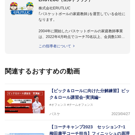
株式会社ERUTLUC
｢バスケットボールの家庭教師｣を運営している会社に
なります。
2004年に開始したバスケットボールの家庭教師事業
は、2022年4月時点でコーチ70名以上、会員数1300
名以上。
この指導者について
指導実績多数・各地講習会なども担当しており、「は
じめてのミニバスケットボール」「バスケットボール
IQ練習本」「バスケットボール判断力を高めるトレー
ニングブック」「バスケットボールの教科書１～４」
関連するおすすめの動画
など多くの書籍・DVDも監修しています。
【ERUTLUC代表鈴木良和コーチ JBA活動歴】
2016年U12ナショナルキャンプヘッドコーチ
【ピック＆ロールに向けた分解練習】ピッ
2016年U13ナショナルキャンプヘッドコーチ
ク＆ロール講習会−実演編−
2016年男子日本代表サポートコーチ
#オフェンス
#チームオフェンス
2017年U12ナショナルキャンプヘッドコーチ
2017年U13ナショナルキャンプヘッドコーチ
バスケ
2023/04/27
2017年男子日本代表サポートコーチ
2018年U22日本代表スプリングキャンプアドバイザ
【コーチキャンプ2023 セッション7−1
リーコーチ
柳田康平コーチ担当】フィニッシュの原理
2018年U12ナショナルキャンプヘッドコーチ