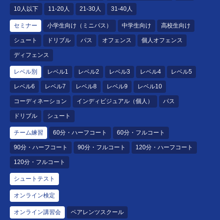
10人以下
11-20人
21-30人
31-40人
セミナー
小学生向け（ミニバス）
中学生向け
高校生向け
シュート
ドリブル
パス
オフェンス
個人オフェンス
ディフェンス
レベル別
レベル1
レベル2
レベル3
レベル4
レベル5
レベル6
レベル7
レベル8
レベル9
レベル10
コーディネーション
インディビジュアル（個人）
パス
ドリブル
シュート
チーム練習
60分・ハーフコート
60分・フルコート
90分・ハーフコート
90分・フルコート
120分・ハーフコート
120分・フルコート
シュートテスト
オンライン検定
オンライン講習会
ペアレンツスクール