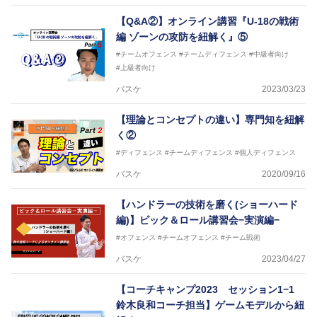
2018年U22日本代表スプリングキャンプアドバイザ
【Q&A②】オンライン講習『U-18の戦術
リーコーチ
編 ゾーンの攻防を紐解く』⑤
2018年U12ナショナルキャンプヘッドコーチ
2018年U13ナショナルキャンプヘッドコーチ
#チームオフェンス
#チームディフェンス
#中級者向け
2018年～2021年男子日本代表サポートコーチ
#上級者向け
2021年～女子日本代表アシスタントコーチ
バスケ
2023/03/23
【理論とコンセプトの違い】専門知を紐解
く②
#ディフェンス
#チームディフェンス
#個人ディフェンス
バスケ
2020/09/16
【ハンドラーの技術を磨く(ショーハード
編)】ピック＆ロール講習会−実演編−
#オフェンス
#チームオフェンス
#チーム戦術
バスケ
2023/04/27
【コーチキャンプ2023 セッション1−1
鈴木良和コーチ担当】ゲームモデルから紐