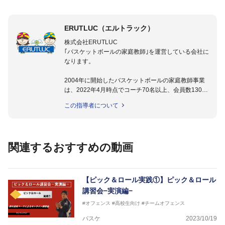
ERUTLUC（エルトラック）
株式会社ERUTLUC
｢バスケットボールの家庭教師｣を運営している会社に
なります。
2004年に開始したバスケットボールの家庭教師事業
は、2022年4月時点でコーチ70名以上、会員数1300
名以上。
この指導者について
指導実績多数・各地講習会なども担当しており、「は
じめてのミニバスケットボール」「バスケットボール
IQ練習本」「バスケットボール判断力を高めるトレー
ニングブック」「バスケットボールの教科書１～４」
関連するおすすめの動画
など多くの書籍・DVDも監修しています。
【ERUTLUC代表鈴木良和コーチ JBA活動歴】
2016年U12ナショナルキャンプヘッドコーチ
【ピック＆ロール実践①】ピック＆ロール
2016年U13ナショナルキャンプヘッドコーチ
講習会−実演編−
2016年男子日本代表サポートコーチ
#オフェンス
#高校生向け
#チームオフェンス
2017年U12ナショナルキャンプヘッドコーチ
2017年U13ナショナルキャンプヘッドコーチ
バスケ
2023/10/19
2017年男子日本代表サポートコーチ