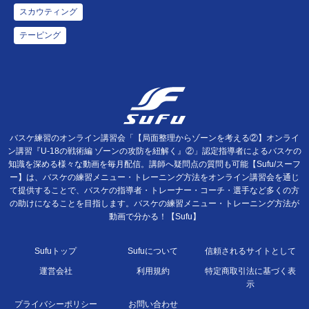
スカウティング
テーピング
バスケ練習のオンライン講習会「【局面整理からゾーンを考える②】オンライ
ン講習『U-18の戦術編 ゾーンの攻防を紐解く』②」認定指導者によるバスケの
知識を深める様々な動画を毎月配信。講師へ疑問点の質問も可能【Sufu/スーフ
ー】は、バスケの練習メニュー・トレーニング方法をオンライン講習会を通じ
て提供することで、バスケの指導者・トレーナー・コーチ・選手など多くの方
の助けになることを目指します。バスケの練習メニュー・トレーニング方法が
動画で分かる！【Sufu】
Sufuトップ
Sufuについて
信頼されるサイトとして
運営会社
利用規約
特定商取引法に基づく表
示
プライバシーポリシー
お問い合わせ