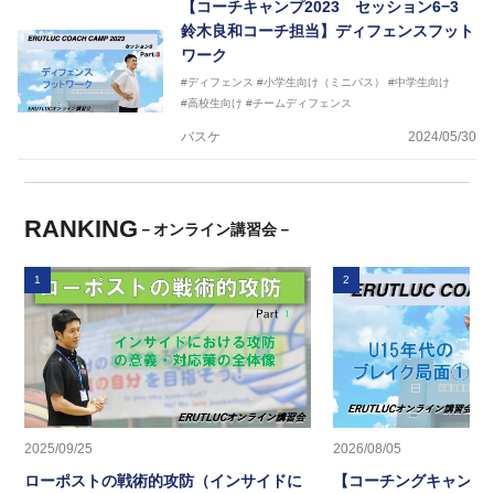
【コーチキャンプ2023 セッション6−3
鈴木良和コーチ担当】ディフェンスフット
ワーク
#ディフェンス
#小学生向け（ミニバス）
#中学生向け
#高校生向け
#チームディフェンス
バスケ
2024/05/30
RANKING
－オンライン講習会－
1
2
2025/09/25
2026/08/05
ローポストの戦術的攻防（インサイドに
【コーチングキャンプ20