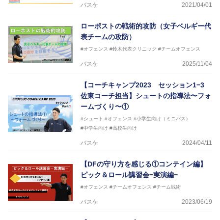
バスケ
2021/04/01
ローポストの戦術的攻防（女子ベルギー代
表チームの攻防）
#オフェンス
#鈴木代表クリニック
#チームオフェンス
バスケ
2025/11/04
【コーチキャンプ2023 セッション1−3
佐東コーチ担当】シュートの指導法〜フォ
ームづくり〜①
#シュート
#オフェンス
#小学生向け（ミニバス）
#中学生向け
#高校生向け
バスケ
2024/04/11
【DFの守り方を感じる①コンテイン編】
ピック＆ロール講習会−実演編−
#オフェンス
#チームオフェンス
#チーム戦術
バスケ
2023/06/19