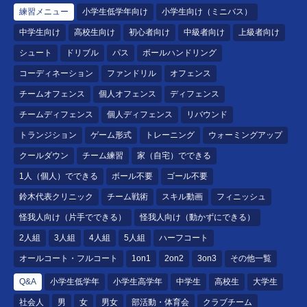
練習メニュー
小学生低学年向け
小学生向け（ミニバス）
中学生向け
高校生向け
初心者向け
中級者向け
上級者向け
シュート
ドリブル
パス
ボールハンドリング
コーディネーション
ファンドリル
オフェンス
チームオフェンス
個人オフェンス
ディフェンス
チームディフェンス
個人ディフェンス
リバウンド
トランジション
ゲーム形式
トレーニング
ウォーミングアップ
クールダウン
チーム練習
家（自宅）でできる
1人（個人）でできる
ボール不要
ゴール不要
鈴木代表クリニック
チーム戦術
スキル動画
フィニッシュ
怪我人向け（片手でできる）
怪我人向け（動かずにできる）
2人組
3人組
4人組
5人組
ハーフコート
オールコート・フルコート
1on1
2on2
3on3
その他一覧
Q&A
小学生低学年
小学生高学年
中学生
高校生
大学生
社会人
男
女
男女
部活動・体育会
クラブチーム