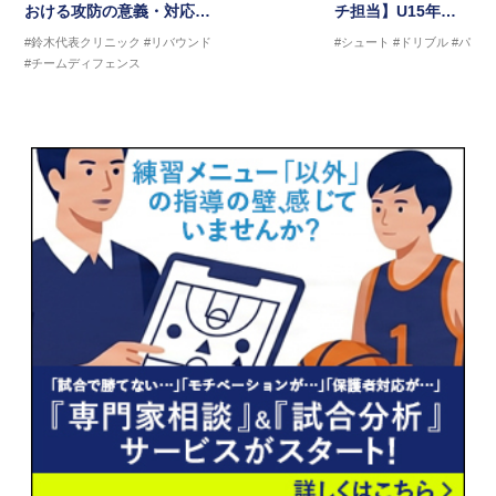
おける攻防の意義・対応…
チ担当】U15年…
#鈴木代表クリニック
#リバウンド
#シュート
#ドリブル
#パス
#チームディフェンス