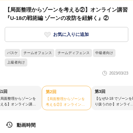
【局面整理からゾーンを考える②】オンライン講習
『U-18の戦術編 ゾーンの攻防を紐解く』②
お気に入りに追加
バスケ
チームオフェンス
チームディフェンス
中級者向け
上級者向け
2023/03/23
第1回
第3回
第2回
【局面整理からゾーンを
【なぜU-18 でゾーンを
【局面整理からゾーンを
考える】オンライン講習
り扱うのか】オンライ
考える②】オンライン講
U-18の戦術編 ゾーンの
講習『U-18の戦術編 ゾ
習『U-18の戦術編 ゾーン
攻防を紐解く』①
ンの攻防を紐解く』③
の攻防を紐解く』②
動画時間