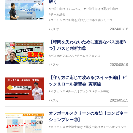
解く
#小学生向け（ミニバス）
#中学生向け
#高校生向け
#チーム練習
#コーチングに影響を受けたビジネス書シリーズ
バスケ
2024/01/18
【時間を失わないために重要なパス技術3
つ】パスと判断力②
#パス
#オフェンス
#チームオフェンス
バスケ
2020/08/19
【守り方に応じて攻める(スイッチ編)】ピ
ック＆ロール講習会−実演編−
#オフェンス
#チームオフェンス
#チーム戦術
バスケ
2023/05/15
オフボールスクリーンの攻防【コンビネー
ションプレー②】
#オフェンス
#中学生向け
#高校生向け
#チームオフェンス