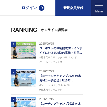
ログイン
新規会員登録
RANKING
－オンライン講習会－
2025/09/25
1
ローポストの戦術的攻防（インサ
イドにおける攻防の意義・対応…
#鈴木代表クリニック
#リバウンド
#チームディフェンス
2026/07/23
2
【コーチングキャンプ2025 鈴木
良和コーチ担当】U15年…
#シュート
#ドリブル
#パス
#鈴木代表クリニック
2026/07/15
3
【コーチングキャンプ2025 鈴木