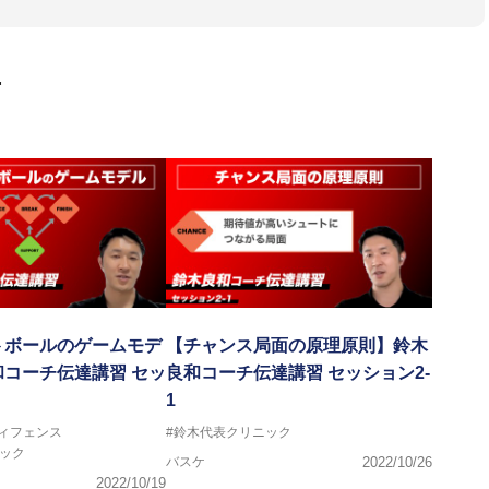
・DVDも監修しています。
 JBA活動歴】
ヘッドコーチ
画
ヘッドコーチ
ーチ
ヘッドコーチ
ヘッドコーチ
ーチ
グキャンプアドバイザリーコーチ
ヘッドコーチ
ヘッドコーチ
サポートコーチ
ントコーチ
トボールのゲームモデ
【チャンス局面の原理原則】鈴木
コーチ伝達講習 セッ
良和コーチ伝達講習 セッション2-
1
ディフェンス
#鈴木代表クリニック
ック
バスケ
2022/10/26
2022/10/19