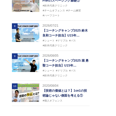
PnRのスペーシング基礎①
#鈴木代表クリニック
#チームオフェンス
#チーム練習
#ハーフコート
2026/07/21
8
【コーチングキャンプ2025 鈴木
良和コーチ担当】U15年…
#シュート
#ドリブル
#パス
#鈴木代表クリニック
2026/08/05
9
【コーチングキャンプ2025 堀 勇
聖コーチ担当】U15年…
#シュート
#ドリブル
#パス
#鈴木代表クリニック
2020/08/04
10
【技術の価値とは？】1on1の技
術論じゃない側面を考える①
#個人オフェンス