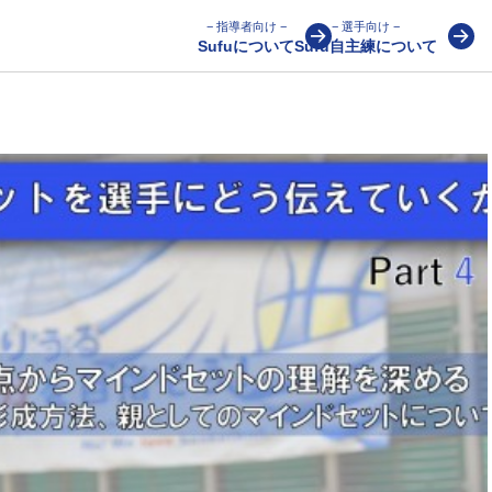
− 指導者向け −
− 選手向け −
Sufuについて
Sufu自主練について