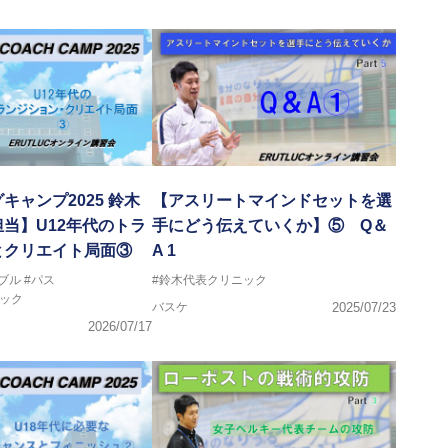
キャンプ2025 鈴木
【アスリートマインドセットを選
当】U12年代のトラ
手にどう伝えていくか】⑤ Q＆
とクリエイト局面③
A 1
ブル
#パス
#鈴木代表クリニック
ック
バスケ
2025/07/23
2026/07/17