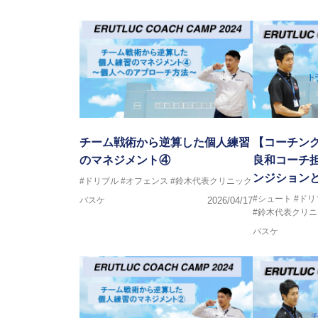
チーム戦術から逆算した個人練習
【コーチング
のマネジメント④
良和コーチ担
ンジション
#ドリブル
#オフェンス
#鈴木代表クリニック
#シュート
#ドリ
バスケ
2026/04/17
#鈴木代表クリニ
バスケ