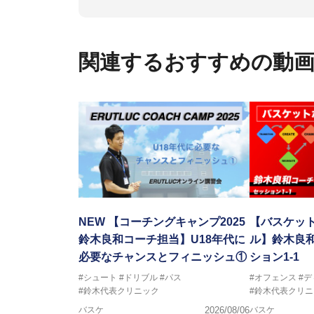
の教科書１～４」など多くの書籍
【ERUTLUC代表鈴木良和コーチ
2016年U12ナショナルキャンプ
関連するおすすめの動
2016年U13ナショナルキャンプ
2016年男子日本代表サポートコ
2017年U12ナショナルキャンプ
2017年U13ナショナルキャンプ
2017年男子日本代表サポートコ
2018年U22日本代表スプリン
2018年U12ナショナルキャンプ
2018年U13ナショナルキャンプ
2018年～2021年男子日本代表
2021年～女子日本代表アシスタ
NEW
【コーチングキャンプ2025
【バスケッ
鈴木良和コーチ担当】U18年代に
ル】鈴木良和
必要なチャンスとフィニッシュ①
ション1-1
#シュート
#ドリブル
#パス
#オフェンス
#
#鈴木代表クリニック
#鈴木代表クリニ
バスケ
2026/08/06
バスケ