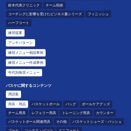
鈴木代表クリニック
チーム戦術
コーチングに影響を受けたビジネス書シリーズ
フィニッシュ
ハーフコート
練習提案
アンチパターン
練習メニュー相談事例
練習メニュー作成事例
年代別推奨メニュー
バスケに関するコンテンツ
用語集
用具・用品
バスケットボール
バッグ
ボールケアグッズ
チーム用具
レフェリー用具
トレーニング用具
カウンター
バスケットボール関連用具
その他
バスケットシューズ・バッシュ
ゴール
ソックス・パンツ
ユニフォーム