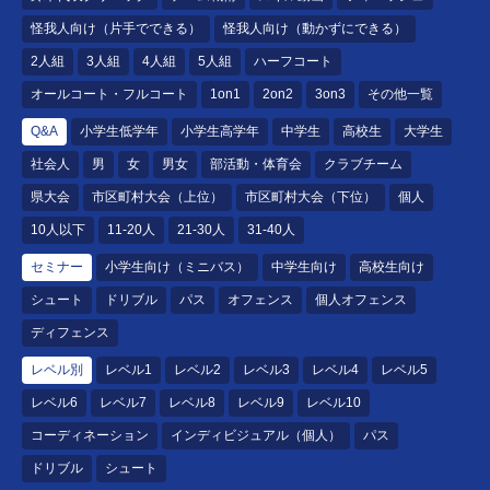
怪我人向け（片手でできる）
怪我人向け（動かずにできる）
2人組
3人組
4人組
5人組
ハーフコート
オールコート・フルコート
1on1
2on2
3on3
その他一覧
Q&A
小学生低学年
小学生高学年
中学生
高校生
大学生
社会人
男
女
男女
部活動・体育会
クラブチーム
県大会
市区町村大会（上位）
市区町村大会（下位）
個人
10人以下
11-20人
21-30人
31-40人
セミナー
小学生向け（ミニバス）
中学生向け
高校生向け
シュート
ドリブル
パス
オフェンス
個人オフェンス
ディフェンス
レベル別
レベル1
レベル2
レベル3
レベル4
レベル5
レベル6
レベル7
レベル8
レベル9
レベル10
コーディネーション
インディビジュアル（個人）
パス
ドリブル
シュート