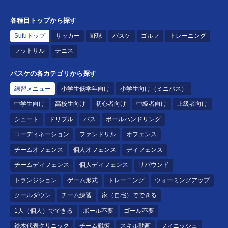
各種目トップから探す
Sufuトップ
サッカー
野球
バスケ
ゴルフ
トレーニング
フットサル
テニス
バスケの各カテゴリから探す
練習メニュー
小学生低学年向け
小学生向け（ミニバス）
中学生向け
高校生向け
初心者向け
中級者向け
上級者向け
シュート
ドリブル
パス
ボールハンドリング
コーディネーション
ファンドリル
オフェンス
チームオフェンス
個人オフェンス
ディフェンス
チームディフェンス
個人ディフェンス
リバウンド
トランジション
ゲーム形式
トレーニング
ウォーミングアップ
クールダウン
チーム練習
家（自宅）でできる
1人（個人）でできる
ボール不要
ゴール不要
鈴木代表クリニック
チーム戦術
スキル動画
フィニッシュ