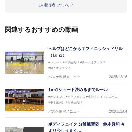
名以上。
この指導者について
指導実績多数・各地講習会なども担当しており、「は
じめてのミニバスケットボール」「バスケットボール
IQ練習本」「バスケットボール判断力を高めるトレー
ニングブック」「バスケットボールの教科書１～４」
関連するおすすめの動画
など多くの書籍・DVDも監修しています。
【ERUTLUC代表鈴木良和コーチ JBA活動歴】
2016年U12ナショナルキャンプヘッドコーチ
ヘルプはどこから？フィニッシュドリル
2016年U13ナショナルキャンプヘッドコーチ
（1on2）
2016年男子日本代表サポートコーチ
#シュート
#中学生向け
#チームオフェンス
2017年U12ナショナルキャンプヘッドコーチ
#個人オフェンス
2017年U13ナショナルキャンプヘッドコーチ
2017年男子日本代表サポートコーチ
バスケ練習メニュー
2025/12/16
2018年U22日本代表スプリングキャンプアドバイザ
リーコーチ
1on1シュート決めるまでルール
2018年U12ナショナルキャンプヘッドコーチ
2018年U13ナショナルキャンプヘッドコーチ
#オフェンス
#ディフェンス
#小学生向け（ミニバス）
2018年～2021年男子日本代表サポートコーチ
#中学生向け
#高校生向け
2021年～女子日本代表アシスタントコーチ
バスケ練習メニュー
2020/12/04
ボディフェイク 分解練習②｜鈴木良和 今
より少しうまく…