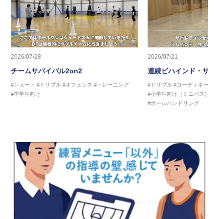
2026/07/28
2026/07/21
チームサバイバル2on2
連続ビハインド・ザ・
#シュート
#ドリブル
#オフェンス
#トレーニング
#ドリブル
#コーディネーシ
#中学生向け
#小学生向け（ミニバス）
#
#ボールハンドリング