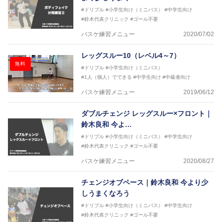
#ドリブル
#小学生向け（ミニバス）
#中学生向け
#鈴木代表クリニック
#ゴール不要
バスケ練習メニュー
2020/07/02
レッグスルー10（レベル4～7）
無料
#ドリブル
#小学生向け（ミニバス）
#1人（個人）でできる
#中学生向け
#中級者向け
バスケ練習メニュー
2019/06/12
ダブルチェンジ レッグスルー×フロント｜
鈴木良和 今よ…
#ドリブル
#小学生向け（ミニバス）
#中学生向け
#鈴木代表クリニック
#ゴール不要
バスケ練習メニュー
2020/08/27
チェンジオブペース｜鈴木良和 今より少
しうまくなろう
#ドリブル
#小学生向け（ミニバス）
#中学生向け
#鈴木代表クリニック
#ゴール不要