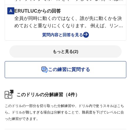
きる状態)、トップ、逆サイドのコーナー、逆サイド
A
ERUTLUCからの回答
のウイングのディフェンスがボールウォッチャにな
全員が同時に動くのではなく、誰が先に動くかを決
っている場合、みんながカッティングしてしまい、
めておくと重なりにくくなります。 例えば、リング
被るときがあります。どうすればよろしいでしょう
に近い選手を優先し、その選手でチャンスがなけれ
質問内容と回答を見る
か？
ば次の選手が動くという形です。 全員が一度に動く
のではなく、1つ目のアクションを見て次の選手が
もっと見る(2)
反応するようにすると、スペースも使いやすくなり
ます。
この練習に質問する
このドリルの分解練習（4件）
このドリルの一部分を切り取った分解練習や、ドリル内で使うスキルはこち
ら。ドリルが難しすぎる場合は分解することで、難易度を下げてレベルに合
った練習ができます。