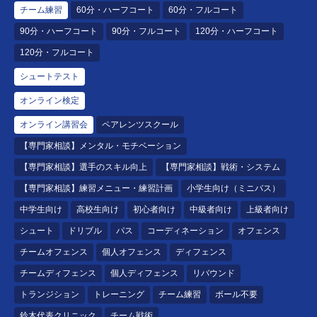
チーム練習
60分・ハーフコート
60分・フルコート
90分・ハーフコート
90分・フルコート
120分・ハーフコート
120分・フルコート
シュートテスト
オンライン検定
オンライン講習会
ペアレンツスクール
【専門家相談】メンタル・モチベーション
【専門家相談】選手のスキル向上
【専門家相談】戦術・システム
【専門家相談】練習メニュー・練習計画
小学生向け（ミニバス）
中学生向け
高校生向け
初心者向け
中級者向け
上級者向け
シュート
ドリブル
パス
コーディネーション
オフェンス
チームオフェンス
個人オフェンス
ディフェンス
チームディフェンス
個人ディフェンス
リバウンド
トランジション
トレーニング
チーム練習
ボール不要
鈴木代表クリニック
チーム戦術