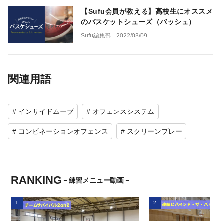
【Sufu会員が教える】高校生にオススメ
のバスケットシューズ（バッシュ）
Sufu編集部
2022/03/09
関連用語
# インサイドムーブ
# オフェンスシステム
# コンビネーションオフェンス
# スクリーンプレー
RANKING
－練習メニュー動画－
1
2