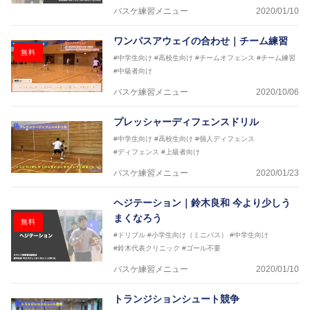
バスケ練習メニュー
2020/01/10
ワンパスアウェイの合わせ｜チーム練習
無料
#中学生向け
#高校生向け
#チームオフェンス
#チーム練習
#中級者向け
バスケ練習メニュー
2020/10/06
プレッシャーディフェンスドリル
#中学生向け
#高校生向け
#個人ディフェンス
#ディフェンス
#上級者向け
バスケ練習メニュー
2020/01/23
ヘジテーション｜鈴木良和 今より少しう
まくなろう
無料
#ドリブル
#小学生向け（ミニバス）
#中学生向け
#鈴木代表クリニック
#ゴール不要
バスケ練習メニュー
2020/01/10
トランジションシュート競争