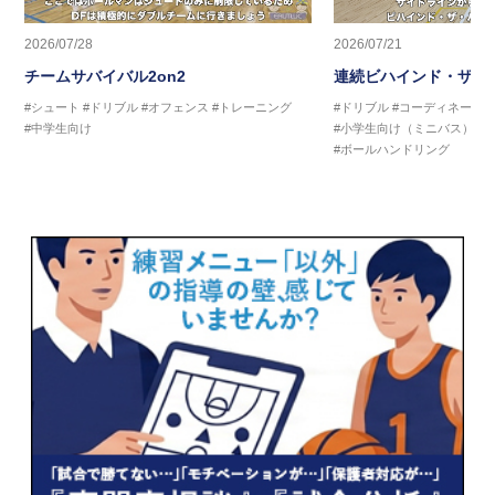
2026/07/28
2026/07/21
チームサバイバル2on2
連続ビハインド・ザ・
#シュート
#ドリブル
#オフェンス
#トレーニング
#ドリブル
#コーディネーシ
#中学生向け
#小学生向け（ミニバス）
#
#ボールハンドリング