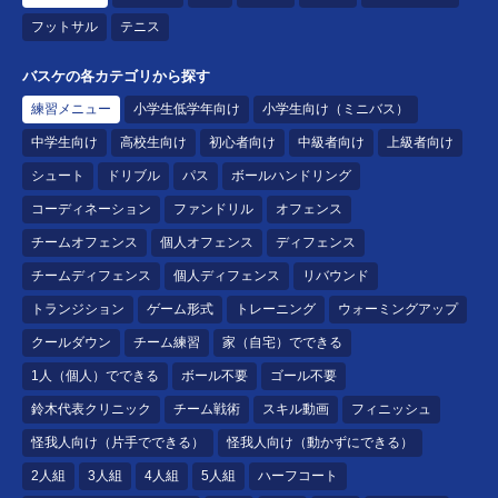
フットサル
テニス
バスケの各カテゴリから探す
練習メニュー
小学生低学年向け
小学生向け（ミニバス）
中学生向け
高校生向け
初心者向け
中級者向け
上級者向け
シュート
ドリブル
パス
ボールハンドリング
コーディネーション
ファンドリル
オフェンス
チームオフェンス
個人オフェンス
ディフェンス
チームディフェンス
個人ディフェンス
リバウンド
トランジション
ゲーム形式
トレーニング
ウォーミングアップ
クールダウン
チーム練習
家（自宅）でできる
1人（個人）でできる
ボール不要
ゴール不要
鈴木代表クリニック
チーム戦術
スキル動画
フィニッシュ
怪我人向け（片手でできる）
怪我人向け（動かずにできる）
2人組
3人組
4人組
5人組
ハーフコート