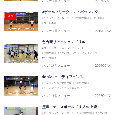
バスケ練習メニュー
2022/07/01
3ボールフリークエントパッシング
無料
#パス
#コーディネーション
#中学生向け
#上級者向け
#ゴール不要
バスケ練習メニュー
2019/10/02
色判断リアクションドリル
#コーディネーション
#ファンドリル
#小学生向け（ミニバス）
#ウォーミングアップ
#初心者向け
バスケ練習メニュー
2026/07/14
4on3シェルディフェンス
#ディフェンス
#中学生向け
#高校生向け
#チームディフェンス
#上級者向け
バスケ練習メニュー
2022/04/12
壁当てテニスボールドリブル 上級
#ドリブル
#コーディネーション
#小学生向け（ミニバス）