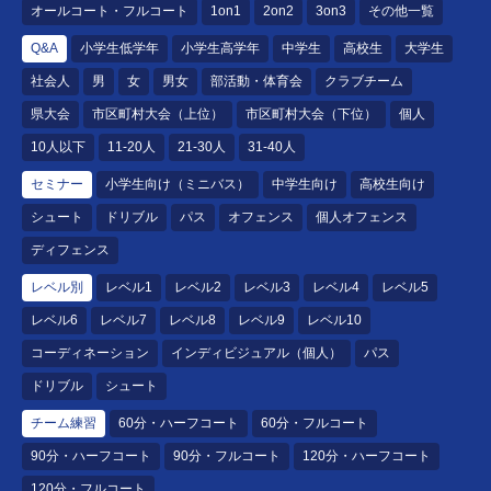
オールコート・フルコート
1on1
2on2
3on3
その他一覧
Q&A
小学生低学年
小学生高学年
中学生
高校生
大学生
社会人
男
女
男女
部活動・体育会
クラブチーム
県大会
市区町村大会（上位）
市区町村大会（下位）
個人
10人以下
11-20人
21-30人
31-40人
セミナー
小学生向け（ミニバス）
中学生向け
高校生向け
シュート
ドリブル
パス
オフェンス
個人オフェンス
ディフェンス
レベル別
レベル1
レベル2
レベル3
レベル4
レベル5
レベル6
レベル7
レベル8
レベル9
レベル10
コーディネーション
インディビジュアル（個人）
パス
ドリブル
シュート
チーム練習
60分・ハーフコート
60分・フルコート
90分・ハーフコート
90分・フルコート
120分・ハーフコート
120分・フルコート