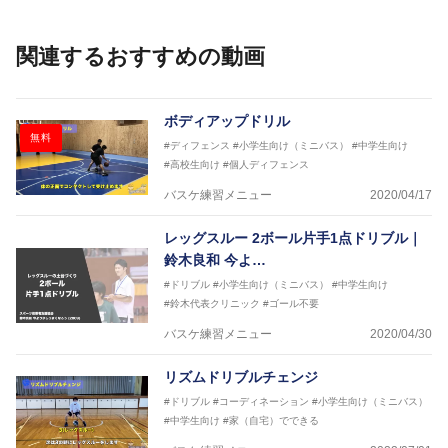
IQ練習本」「バスケットボール判断力を高めるトレー
ニングブック」「バスケットボールの教科書１～４」
関連するおすすめの動画
など多くの書籍・DVDも監修しています。
【ERUTLUC代表鈴木良和コーチ JBA活動歴】
2016年U12ナショナルキャンプヘッドコーチ
ボディアップドリル
2016年U13ナショナルキャンプヘッドコーチ
無料
#ディフェンス
#小学生向け（ミニバス）
#中学生向け
2016年男子日本代表サポートコーチ
#高校生向け
#個人ディフェンス
2017年U12ナショナルキャンプヘッドコーチ
2017年U13ナショナルキャンプヘッドコーチ
バスケ練習メニュー
2020/04/17
2017年男子日本代表サポートコーチ
2018年U22日本代表スプリングキャンプアドバイザ
レッグスルー 2ボール片手1点ドリブル｜
リーコーチ
鈴木良和 今よ…
2018年U12ナショナルキャンプヘッドコーチ
2018年U13ナショナルキャンプヘッドコーチ
#ドリブル
#小学生向け（ミニバス）
#中学生向け
2018年～2021年男子日本代表サポートコーチ
#鈴木代表クリニック
#ゴール不要
2021年～女子日本代表アシスタントコーチ
バスケ練習メニュー
2020/04/30
リズムドリブルチェンジ
#ドリブル
#コーディネーション
#小学生向け（ミニバス）
#中学生向け
#家（自宅）でできる