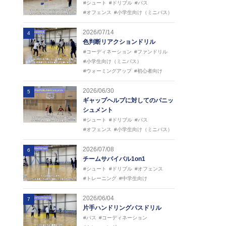
#シュート
#ドリブル
#パス
#オフェンス
#小学生向け（ミニバス）
2026/07/14
4
色判断リアクションドリル
#コーディネーション
#ファンドリル
#小学生向け（ミニバス）
#ウォーミングアップ
#初心者向け
2026/06/30
5
ギャップヘルプに対してのパニッ
シュメント
#シュート
#ドリブル
#パス
#オフェンス
#小学生向け（ミニバス）
2026/07/08
6
チームサバイバル1on1
#シュート
#ドリブル
#オフェンス
#トレーニング
#中学生向け
2026/06/04
7
片手ハンドリングパスドリル
#パス
#コーディネーション