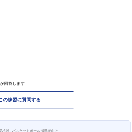
Cが回答します
この練習に質問する
家相談 · バスケットボール指導者向け