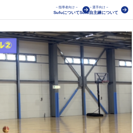
− 指導者向け −
− 選手向け −
Sufuについて
Sufu自主練について