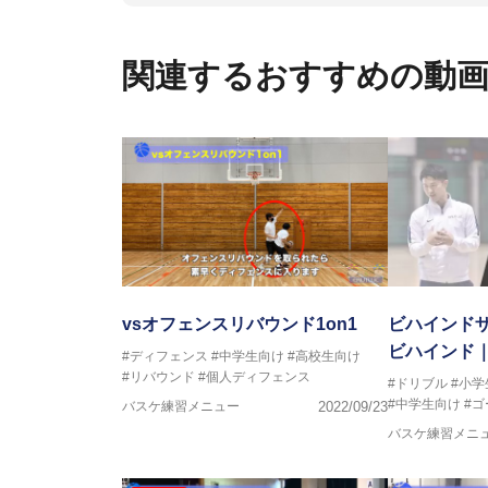
【ERUTLUC代表鈴木良和コーチ
2016年U12ナショナルキャンプ
関連するおすすめの動
2016年U13ナショナルキャンプ
2016年男子日本代表サポートコ
2017年U12ナショナルキャンプ
2017年U13ナショナルキャンプ
2017年男子日本代表サポートコ
2018年U22日本代表スプリン
2018年U12ナショナルキャンプ
2018年U13ナショナルキャンプ
2018年～2021年男子日本代表
2021年～女子日本代表アシスタ
vsオフェンスリバウンド1on1
ビハインドザ
ビハインド｜
#ディフェンス
#中学生向け
#高校生向け
#リバウンド
#個人ディフェンス
#ドリブル
#小
#中学生向け
#
バスケ練習メニュー
2022/09/23
バスケ練習メニ