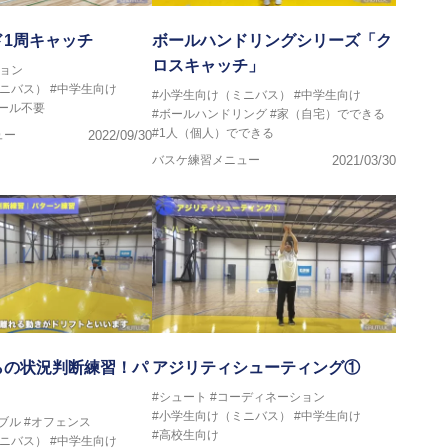
ド1周キャッチ
ボールハンドリングシリーズ「ク
ロスキャッチ」
ョン
ミニバス）
#中学生向け
#小学生向け（ミニバス）
#中学生向け
ゴール不要
#ボールハンドリング
#家（自宅）でできる
#1人（個人）でできる
ュー
2022/09/30
バスケ練習メニュー
2021/03/30
らの状況判断練習！パ
アジリティシューティング①
#シュート
#コーディネーション
#小学生向け（ミニバス）
#中学生向け
ブル
#オフェンス
#高校生向け
ミニバス）
#中学生向け