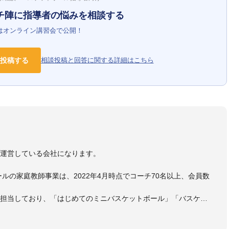
チ陣に指導者の悩みを相談する
はオンライン講習会で公開！
投稿する
相談投稿と回答に関する詳細はこちら
）
を運営している会社になります。
ールの家庭教師事業は、2022年4月時点でコーチ70名以上、会員数
も担当しており、「はじめてのミニバスケットボール」「バスケッ
ットボール判断力を高めるトレーニングブック」「バスケットボール
・DVDも監修しています。