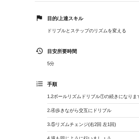
目的/上達スキル
ドリブルとステップのリズムを変える
目安所要時間
5分
手順
1.
2ボールリズムドリブル①の続きになりま
2.
④歩きながら交互にドリブル
3.
⑤リズムチェンジ(右2回 左1回)
4.
逆も同じように行いましょう。