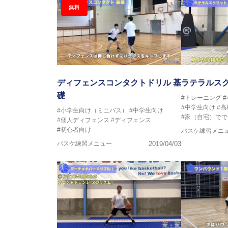
無料
ディフェンスコンタクトドリル 基
ラテラルス
礎
#トレーニング
#中学生向け
#
#小学生向け（ミニバス）
#中学生向け
#家（自宅）でで
#個人ディフェンス
#ディフェンス
#初心者向け
バスケ練習メニ
バスケ練習メニュー
2019/04/03