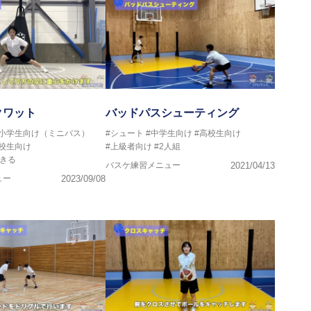
クワット
バッドパスシューティング
#小学生向け（ミニバス）
#シュート
#中学生向け
#高校生向け
高校生向け
#上級者向け
#2人組
きる
バスケ練習メニュー
2021/04/13
ュー
2023/09/08