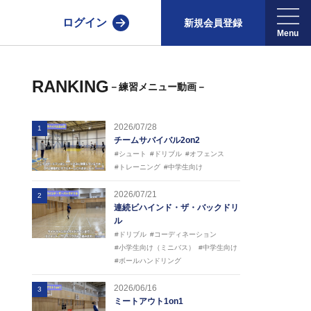
ログイン
新規会員登録
RANKING
－練習メニュー動画－
2026/07/28
1
チームサバイバル2on2
#シュート
#ドリブル
#オフェンス
#トレーニング
#中学生向け
2026/07/21
2
連続ビハインド・ザ・バックドリ
ル
#ドリブル
#コーディネーション
#小学生向け（ミニバス）
#中学生向け
#ボールハンドリング
2026/06/16
3
ミートアウト1on1