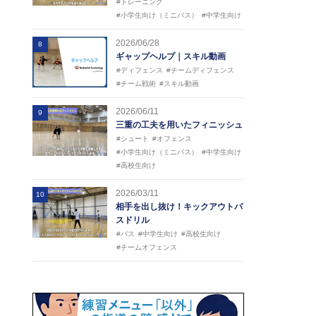
#トレーニング
#小学生向け（ミニバス）
#中学生向け
2026/06/28
8
ギャップヘルプ｜スキル動画
#ディフェンス
#チームディフェンス
#チーム戦術
#スキル動画
2026/06/11
9
三重の工夫を用いたフィニッシュ
#シュート
#オフェンス
#小学生向け（ミニバス）
#中学生向け
#高校生向け
2026/03/11
10
相手を出し抜け！キックアウトパ
スドリル
#パス
#中学生向け
#高校生向け
#チームオフェンス