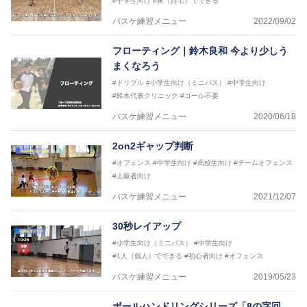
#中学生向け
#家（自宅）でできる
2017年U12ナショナルキャンプヘッドコーチ
2017年U13ナショナルキャンプヘッドコーチ
バスケ練習メニュー
2022/09/02
2017年男子日本代表サポートコーチ
2018年U22日本代表スプリングキャンプアドバイザ
フローティング｜鈴木良和 今より少しう
リーコーチ
まくなろう
2018年U12ナショナルキャンプヘッドコーチ
2018年U13ナショナルキャンプヘッドコーチ
#ドリブル
#小学生向け（ミニバス）
#中学生向け
2018年～2021年男子日本代表サポートコーチ
#鈴木代表クリニック
#ゴール不要
2021年～女子日本代表アシスタントコーチ
バスケ練習メニュー
2020/06/18
2on2ギャップ判断
#オフェンス
#中学生向け
#高校生向け
#チームオフェンス
#上級者向け
バスケ練習メニュー
2021/12/07
30秒レイアップ
#小学生向け（ミニバス）
#中学生向け
#1人（個人）でできる
#初心者向け
#オフェンス
バスケ練習メニュー
2019/05/23
ボールハンドリングシリーズ「8の字回