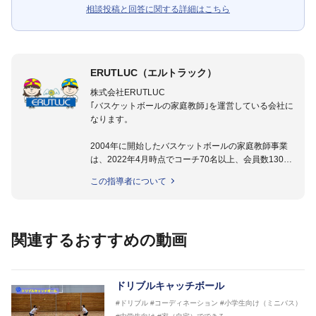
相談投稿と回答に関する詳細はこちら
ERUTLUC（エルトラック）
株式会社ERUTLUC
｢バスケットボールの家庭教師｣を運営している会社に
なります。
2004年に開始したバスケットボールの家庭教師事業
は、2022年4月時点でコーチ70名以上、会員数1300
名以上。
この指導者について
指導実績多数・各地講習会なども担当しており、「は
じめてのミニバスケットボール」「バスケットボール
IQ練習本」「バスケットボール判断力を高めるトレー
ニングブック」「バスケットボールの教科書１～４」
関連するおすすめの動画
など多くの書籍・DVDも監修しています。
【ERUTLUC代表鈴木良和コーチ JBA活動歴】
2016年U12ナショナルキャンプヘッドコーチ
ドリブルキャッチボール
2016年U13ナショナルキャンプヘッドコーチ
#ドリブル
#コーディネーション
#小学生向け（ミニバス）
2016年男子日本代表サポートコーチ