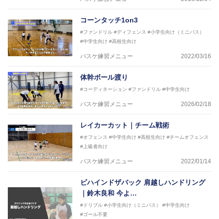
コーンタッチ1on3
#ファンドリル
#ディフェンス
#小学生向け（ミニバス）
#中学生向け
#高校生向け
バスケ練習メニュー
2022/03/16
体幹ボール渡り
#コーディネーション
#ファンドリル
#中学生向け
バスケ練習メニュー
2026/02/18
レイカーカット｜チーム戦術
#オフェンス
#中学生向け
#高校生向け
#チームオフェンス
#上級者向け
バスケ練習メニュー
2022/01/14
ビハインドザバック 肩越しハンドリング
｜鈴木良和 今よ…
#ドリブル
#小学生向け（ミニバス）
#中学生向け
#ゴール不要