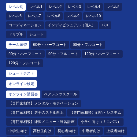
レベル別
レベル1
レベル2
レベル3
レベル4
レベル5
レベル6
レベル7
レベル8
レベル9
レベル10
コーディネーション
インディビジュアル（個人）
パス
ドリブル
シュート
チーム練習
60分・ハーフコート
60分・フルコート
90分・ハーフコート
90分・フルコート
120分・ハーフコート
120分・フルコート
シュートテスト
オンライン検定
オンライン講習会
ペアレンツスクール
【専門家相談】メンタル・モチベーション
【専門家相談】選手のスキル向上
【専門家相談】戦術・システム
【専門家相談】練習メニュー・練習計画
小学生向け（ミニバス）
中学生向け
高校生向け
初心者向け
中級者向け
上級者向け