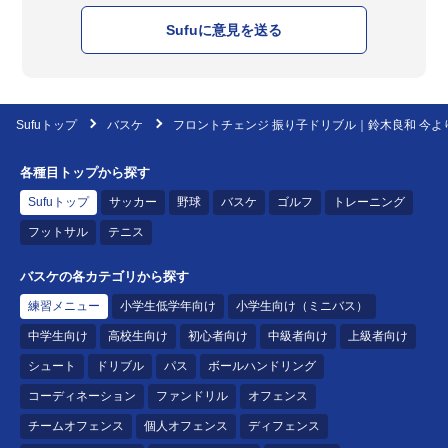
Sufuに意見を送る
Sufuトップ
バスケ
フロントチェンジ 振り子ドリブル｜鈴木良和 今よ
各種目トップから探す
Sufuトップ
サッカー
野球
バスケ
ゴルフ
トレーニング
フットサル
テニス
バスケの各カテゴリから探す
練習メニュー
小学生低学年向け
小学生向け（ミニバス）
中学生向け
高校生向け
初心者向け
中級者向け
上級者向け
シュート
ドリブル
パス
ボールハンドリング
コーディネーション
ファンドリル
オフェンス
チームオフェンス
個人オフェンス
ディフェンス