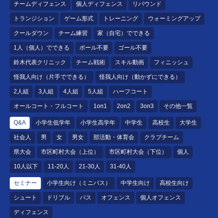
チームディフェンス
個人ディフェンス
リバウンド
トランジション
ゲーム形式
トレーニング
ウォーミングアップ
クールダウン
チーム練習
家（自宅）でできる
1人（個人）でできる
ボール不要
ゴール不要
鈴木代表クリニック
チーム戦術
スキル動画
フィニッシュ
怪我人向け（片手でできる）
怪我人向け（動かずにできる）
2人組
3人組
4人組
5人組
ハーフコート
オールコート・フルコート
1on1
2on2
3on3
その他一覧
Q&A
小学生低学年
小学生高学年
中学生
高校生
大学生
社会人
男
女
男女
部活動・体育会
クラブチーム
県大会
市区町村大会（上位）
市区町村大会（下位）
個人
10人以下
11-20人
21-30人
31-40人
セミナー
小学生向け（ミニバス）
中学生向け
高校生向け
シュート
ドリブル
パス
オフェンス
個人オフェンス
ディフェンス