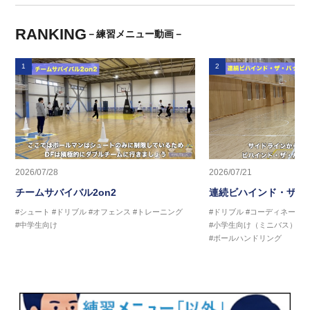
RANKING
－練習メニュー動画－
1
2
2026/07/28
2026/07/21
チームサバイバル2on2
連続ビハインド・ザ・
#シュート
#ドリブル
#オフェンス
#トレーニング
#ドリブル
#コーディネーシ
#中学生向け
#小学生向け（ミニバス）
#
#ボールハンドリング