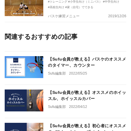
#トレーニング
#小学生向け（ミニバス）
#中学生向け
#高校生向け
#家（自宅）でできる
バスケ練習メニュー
2019/12/26
関連するおすすめの記事
【Sufu会員が教える】バスケのオススメ
のタイマー、カウンター
Sufu編集部
2022/05/25
【Sufu会員が教える】オススメのホイッ
スル、ホイッスルカバー
Sufu編集部
2022/04/12
【Sufu会員が教える】初心者にオススメ