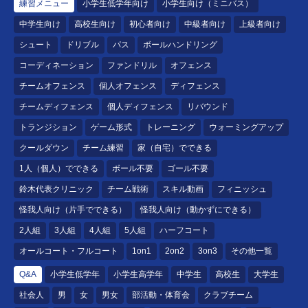
練習メニュー
小学生低学年向け
小学生向け（ミニバス）
中学生向け
高校生向け
初心者向け
中級者向け
上級者向け
シュート
ドリブル
パス
ボールハンドリング
コーディネーション
ファンドリル
オフェンス
チームオフェンス
個人オフェンス
ディフェンス
チームディフェンス
個人ディフェンス
リバウンド
トランジション
ゲーム形式
トレーニング
ウォーミングアップ
クールダウン
チーム練習
家（自宅）でできる
1人（個人）でできる
ボール不要
ゴール不要
鈴木代表クリニック
チーム戦術
スキル動画
フィニッシュ
怪我人向け（片手でできる）
怪我人向け（動かずにできる）
2人組
3人組
4人組
5人組
ハーフコート
オールコート・フルコート
1on1
2on2
3on3
その他一覧
Q&A
小学生低学年
小学生高学年
中学生
高校生
大学生
社会人
男
女
男女
部活動・体育会
クラブチーム