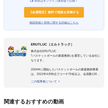
回答はオンライン講習会で公開！
【会員限定】無料で相談を投稿する
相談投稿と回答に関する詳細はこちら
ERUTLUC（エルトラック）
株式会社ERUTLUC
｢バスケットボールの家庭教師｣を運営している会社に
なります。
2004年に開始したバスケットボールの家庭教師事業
は、2022年4月時点でコーチ70名以上、会員数1300
名以上。
この指導者について
指導実績多数・各地講習会なども担当しており、「は
じめてのミニバスケットボール」「バスケットボール
IQ練習本」「バスケットボール判断力を高めるトレー
ニングブック」「バスケットボールの教科書１～４」
関連するおすすめの動画
など多くの書籍・DVDも監修しています。