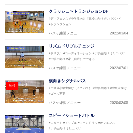
【ERUTLUC代表鈴木良和コーチ JBA活動歴】
2016年U12ナショナルキャンプヘッドコーチ
クラッシュ〜トランジションDF
2016年U13ナショナルキャンプヘッドコーチ
#ディフェンス
#中学生向け
#高校生向け
#リバウンド
2016年男子日本代表サポートコーチ
#トランジション
2017年U12ナショナルキャンプヘッドコーチ
2017年U13ナショナルキャンプヘッドコーチ
バスケ練習メニュー
2022/03/04
2017年男子日本代表サポートコーチ
2018年U22日本代表スプリングキャンプアドバイザ
リズムドリブルチェンジ
リーコーチ
#ドリブル
#コーディネーション
#小学生向け（ミニバス）
2018年U12ナショナルキャンプヘッドコーチ
#中学生向け
#家（自宅）でできる
2018年U13ナショナルキャンプヘッドコーチ
2018年～2021年男子日本代表サポートコーチ
バスケ練習メニュー
2022/07/01
2021年～女子日本代表アシスタントコーチ
横向きシグナルパス
無料
#パス
#小学生向け（ミニバス）
#中学生向け
#中級者向け
#ゴール不要
バスケ練習メニュー
2020/02/05
スピードシュートバトル
#シュート
#ドリブル
#ファンドリル
#オフェンス
#小学生向け（ミニバス）