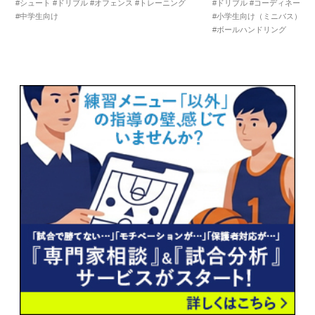
#シュート
#ドリブル
#オフェンス
#トレーニング
#ドリブル
#コーディネーシ
#中学生向け
#小学生向け（ミニバス）
#
#ボールハンドリング