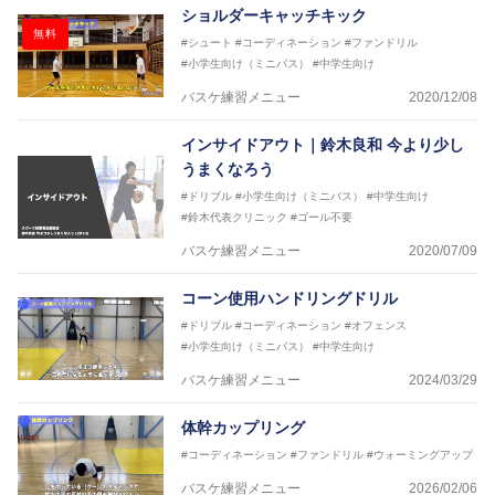
ショルダーキャッチキック
無料
#シュート
#コーディネーション
#ファンドリル
#小学生向け（ミニバス）
#中学生向け
バスケ練習メニュー
2020/12/08
インサイドアウト｜鈴木良和 今より少し
うまくなろう
#ドリブル
#小学生向け（ミニバス）
#中学生向け
#鈴木代表クリニック
#ゴール不要
バスケ練習メニュー
2020/07/09
コーン使用ハンドリングドリル
#ドリブル
#コーディネーション
#オフェンス
#小学生向け（ミニバス）
#中学生向け
バスケ練習メニュー
2024/03/29
体幹カップリング
#コーディネーション
#ファンドリル
#ウォーミングアップ
バスケ練習メニュー
2026/02/06