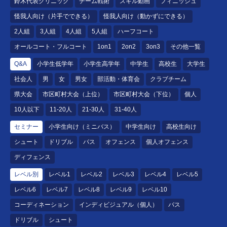
鈴木代表クリニック
チーム戦術
スキル動画
フィニッシュ
怪我人向け（片手でできる）
怪我人向け（動かずにできる）
2人組
3人組
4人組
5人組
ハーフコート
オールコート・フルコート
1on1
2on2
3on3
その他一覧
Q&A
小学生低学年
小学生高学年
中学生
高校生
大学生
社会人
男
女
男女
部活動・体育会
クラブチーム
県大会
市区町村大会（上位）
市区町村大会（下位）
個人
10人以下
11-20人
21-30人
31-40人
セミナー
小学生向け（ミニバス）
中学生向け
高校生向け
シュート
ドリブル
パス
オフェンス
個人オフェンス
ディフェンス
レベル別
レベル1
レベル2
レベル3
レベル4
レベル5
レベル6
レベル7
レベル8
レベル9
レベル10
コーディネーション
インディビジュアル（個人）
パス
ドリブル
シュート