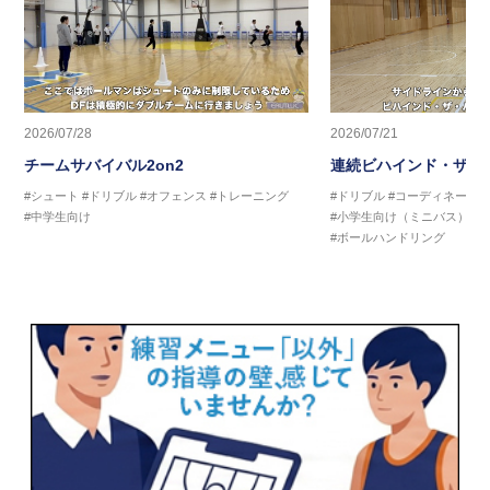
2026/07/28
2026/07/21
チームサバイバル2on2
連続ビハインド・ザ・
#シュート
#ドリブル
#オフェンス
#トレーニング
#ドリブル
#コーディネーシ
#中学生向け
#小学生向け（ミニバス）
#
#ボールハンドリング