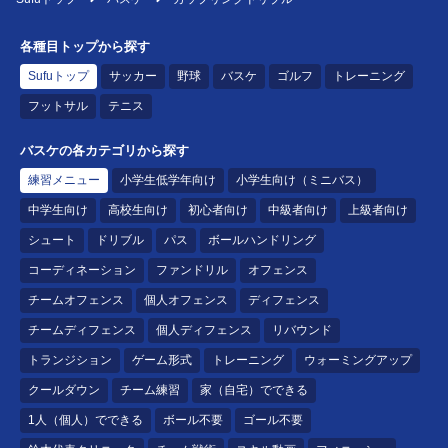
各種目トップから探す
Sufuトップ
サッカー
野球
バスケ
ゴルフ
トレーニング
フットサル
テニス
バスケの各カテゴリから探す
練習メニュー
小学生低学年向け
小学生向け（ミニバス）
中学生向け
高校生向け
初心者向け
中級者向け
上級者向け
シュート
ドリブル
パス
ボールハンドリング
コーディネーション
ファンドリル
オフェンス
チームオフェンス
個人オフェンス
ディフェンス
チームディフェンス
個人ディフェンス
リバウンド
トランジション
ゲーム形式
トレーニング
ウォーミングアップ
クールダウン
チーム練習
家（自宅）でできる
1人（個人）でできる
ボール不要
ゴール不要