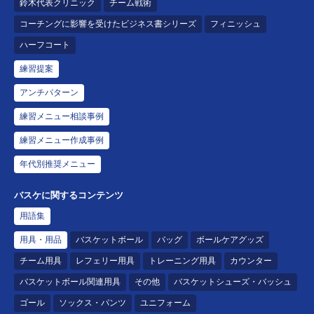
鈴木代表クリニック
チーム戦術
コーチングに影響を受けたビジネス書シリーズ
フィニッシュ
ハーフコート
練習提案
アンチパターン
練習メニュー相談事例
練習メニュー作成事例
年代別推奨メニュー
バスケに関するコンテンツ
用語集
用具・用品
バスケットボール
バッグ
ボールケアグッズ
チーム用具
レフェリー用具
トレーニング用具
カウンター
バスケットボール関連用具
その他
バスケットシューズ・バッシュ
ゴール
ソックス・パンツ
ユニフォーム