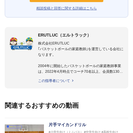
相談投稿と回答に関する詳細はこちら
ERUTLUC（エルトラック）
株式会社ERUTLUC
｢バスケットボールの家庭教師｣を運営している会社に
なります。
2004年に開始したバスケットボールの家庭教師事業
は、2022年4月時点でコーチ70名以上、会員数1300
名以上。
この指導者について
指導実績多数・各地講習会なども担当しており、「は
じめてのミニバスケットボール」「バスケットボール
IQ練習本」「バスケットボール判断力を高めるトレー
ニングブック」「バスケットボールの教科書１～４」
関連するおすすめの動画
など多くの書籍・DVDも監修しています。
【ERUTLUC代表鈴木良和コーチ JBA活動歴】
2016年U12ナショナルキャンプヘッドコーチ
片手マイカンドリル
2016年U13ナショナルキャンプヘッドコーチ
#小学生向け（ミニバス）
#中学生向け
#高校生向け