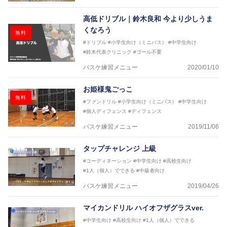
高低ドリブル｜鈴木良和 今より少しうま
くなろう
無料
#ドリブル
#小学生向け（ミニバス）
#中学生向け
#鈴木代表クリニック
#ゴール不要
バスケ練習メニュー
2020/01/10
お姫様鬼ごっこ
無料
#ファンドリル
#小学生向け（ミニバス）
#中学生向け
#個人ディフェンス
#ディフェンス
バスケ練習メニュー
2019/11/06
タップチャレンジ 上級
#コーディネーション
#中学生向け
#高校生向け
#1人（個人）でできる
#中級者向け
バスケ練習メニュー
2019/04/26
マイカンドリル ハイオフザグラスver.
#中学生向け
#高校生向け
#1人（個人）でできる