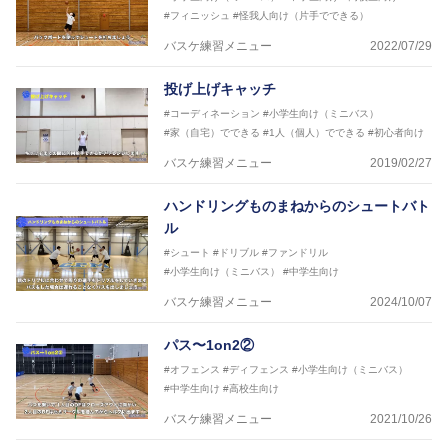
2016年男子日本代表サポートコーチ
#フィニッシュ
#怪我人向け（片手でできる）
2017年U12ナショナルキャンプヘッドコーチ
2017年U13ナショナルキャンプヘッドコーチ
バスケ練習メニュー
2022/07/29
2017年男子日本代表サポートコーチ
2018年U22日本代表スプリングキャンプアドバイザ
投げ上げキャッチ
リーコーチ
#コーディネーション
#小学生向け（ミニバス）
2018年U12ナショナルキャンプヘッドコーチ
#家（自宅）でできる
#1人（個人）でできる
#初心者向け
2018年U13ナショナルキャンプヘッドコーチ
2018年～2021年男子日本代表サポートコーチ
バスケ練習メニュー
2019/02/27
2021年～女子日本代表アシスタントコーチ
ハンドリングものまねからのシュートバト
ル
#シュート
#ドリブル
#ファンドリル
#小学生向け（ミニバス）
#中学生向け
バスケ練習メニュー
2024/10/07
パス〜1on2②
#オフェンス
#ディフェンス
#小学生向け（ミニバス）
#中学生向け
#高校生向け
バスケ練習メニュー
2021/10/26