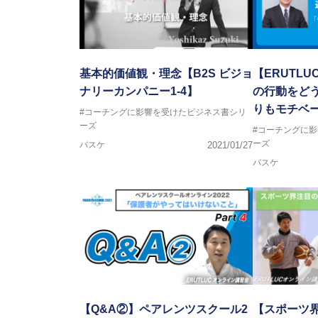
基本的価値観・理念【B2S ビジョ
【ERUTLU
ナリーカンパニー1-4】
の行動をど
りもモチベー
#コーチングに影響を受けたビジネス書シリ
ーズ
#コーチングに
ーズ
バスケ
2021/01/27
バスケ
【Q&A②】ペアレンツスクール2
【スポーツ