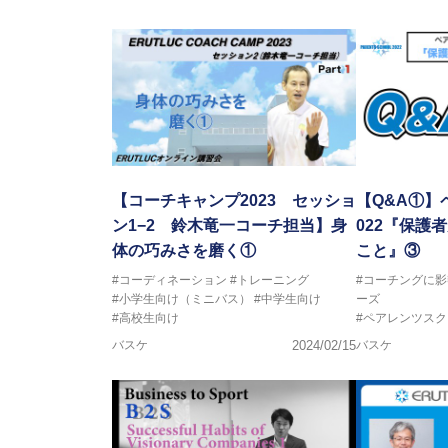
2017年U12ナショナルキャンプ
2017年U13ナショナルキャンプ
2017年男子日本代表サポートコ
2018年U22日本代表スプリン
2018年U12ナショナルキャンプ
2018年U13ナショナルキャンプ
2018年～2021年男子日本代表
2021年～女子日本代表アシスタ
【コーチキャンプ2023 セッショ
【Q&A①】
ン1−2 鈴木竜一コーチ担当】身
022『保護
体の巧みさを磨く①
こと』③
#コーディネーション
#トレーニング
#コーチングに
#小学生向け（ミニバス）
#中学生向け
ーズ
#高校生向け
#ペアレンツスク
バスケ
2024/02/15
バスケ