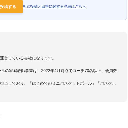
投稿する
相談投稿と回答に関する詳細はこちら
）
を運営している会社になります。
ールの家庭教師事業は、2022年4月時点でコーチ70名以上、会員数
も担当しており、「はじめてのミニバスケットボール」「バスケッ
ットボール判断力を高めるトレーニングブック」「バスケットボール
・DVDも監修しています。
 JBA活動歴】
ヘッドコーチ
画
ヘッドコーチ
ーチ