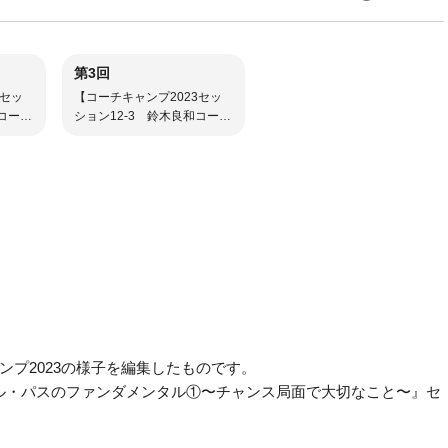
第3回
3セッ
【コーチキャンプ2023セッ
和コーチ
ション12-3 鈴木良和コーチ
大切な
担当】パス能力を育む方法
ャンプ2023の様子を編集したものです。
ブル・パスのファンダメンタル①〜チャンス局面で大切なこと〜』セ