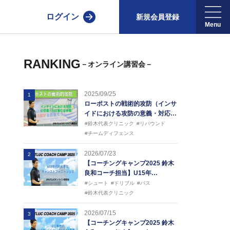
ログイン
新規会員登録
RANKING
－オンライン講習会－
2025/09/25
1
ローポストの戦術的攻防（インサ
イドにおける攻防の意義・対応…
#鈴木代表クリニック
#リバウンド
#チームディフェンス
2026/07/23
2
【コーチングキャンプ2025 鈴木
良和コーチ担当】U15年…
#シュート
#ドリブル
#パス
#鈴木代表クリニック
2026/07/15
3
【コーチングキャンプ2025 鈴木