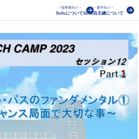
− 指導者向け −
− 選手向け −
Sufuについて
Sufu自主練について