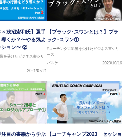
C × 浅沼宏和氏】選手
【ブラック･スワンとは？】ブラ
う導くか？〜やる気よ
ック･スワン①
ション〜 ②
#コーチングに影響を受けたビジネス書シリ
ーズ
影響を受けたビジネス書シリ
バスケ
2020/10/16
2021/07/21
界注目の書籍から学ぶ
【コーチキャンプ2023 セッショ