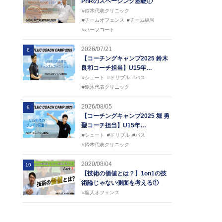
PnRのスペーシング基礎①
#鈴木代表クリニック
#チームオフェンス
#チーム練習
#ハーフコート
2026/07/21
8
【コーチングキャンプ2025 鈴木
良和コーチ担当】U15年…
#シュート
#ドリブル
#パス
#鈴木代表クリニック
2026/08/05
9
【コーチングキャンプ2025 堀 勇
聖コーチ担当】U15年…
#シュート
#ドリブル
#パス
#鈴木代表クリニック
2020/08/04
10
【技術の価値とは？】1on1の技
術論じゃない側面を考える①
#個人オフェンス