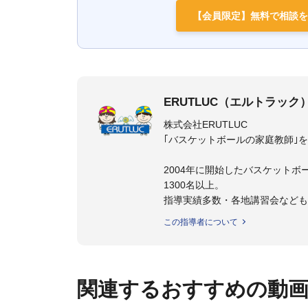
【会員限定】無料で相談を
ERUTLUC（エルトラック
株式会社ERUTLUC
｢バスケットボールの家庭教師｣
2004年に開始したバスケットボ
1300名以上。
指導実績多数・各地講習会など
トボール IQ練習本」「バスケ
この指導者について
の教科書１～４」など多くの書籍
【ERUTLUC代表鈴木良和コーチ
2016年U12ナショナルキャンプ
関連するおすすめの動
2016年U13ナショナルキャンプ
2016年男子日本代表サポートコ