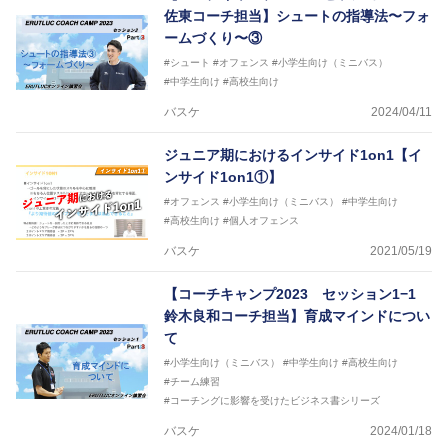
2016年U13ナショナルキャンプヘッドコーチ
佐東コーチ担当】シュートの指導法〜フォ
2016年男子日本代表サポートコーチ
ームづくり〜③
2017年U12ナショナルキャンプヘッドコーチ
2017年U13ナショナルキャンプヘッドコーチ
#シュート
#オフェンス
#小学生向け（ミニバス）
2017年男子日本代表サポートコーチ
#中学生向け
#高校生向け
2018年U22日本代表スプリングキャンプアドバイザ
バスケ
2024/04/11
リーコーチ
2018年U12ナショナルキャンプヘッドコーチ
ジュニア期におけるインサイド1on1【イ
2018年U13ナショナルキャンプヘッドコーチ
2018年～2021年男子日本代表サポートコーチ
ンサイド1on1①】
2021年～女子日本代表アシスタントコーチ
#オフェンス
#小学生向け（ミニバス）
#中学生向け
#高校生向け
#個人オフェンス
バスケ
2021/05/19
【コーチキャンプ2023 セッション1−1
鈴木良和コーチ担当】育成マインドについ
て
#小学生向け（ミニバス）
#中学生向け
#高校生向け
#チーム練習
#コーチングに影響を受けたビジネス書シリーズ
バスケ
2024/01/18