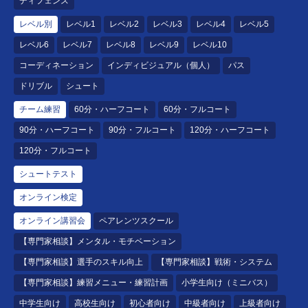
ディフェンス
レベル別
レベル1
レベル2
レベル3
レベル4
レベル5
レベル6
レベル7
レベル8
レベル9
レベル10
コーディネーション
インディビジュアル（個人）
パス
ドリブル
シュート
チーム練習
60分・ハーフコート
60分・フルコート
90分・ハーフコート
90分・フルコート
120分・ハーフコート
120分・フルコート
シュートテスト
オンライン検定
オンライン講習会
ペアレンツスクール
【専門家相談】メンタル・モチベーション
【専門家相談】選手のスキル向上
【専門家相談】戦術・システム
【専門家相談】練習メニュー・練習計画
小学生向け（ミニバス）
中学生向け
高校生向け
初心者向け
中級者向け
上級者向け