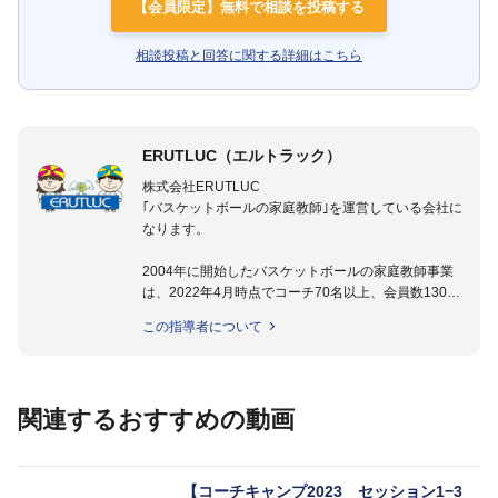
【会員限定】無料で相談を投稿する
相談投稿と回答に関する詳細はこちら
ERUTLUC（エルトラック）
株式会社ERUTLUC
｢バスケットボールの家庭教師｣を運営している会社に
なります。
2004年に開始したバスケットボールの家庭教師事業
は、2022年4月時点でコーチ70名以上、会員数1300
名以上。
この指導者について
指導実績多数・各地講習会なども担当しており、「は
じめてのミニバスケットボール」「バスケットボール
IQ練習本」「バスケットボール判断力を高めるトレー
ニングブック」「バスケットボールの教科書１～４」
関連するおすすめの動画
など多くの書籍・DVDも監修しています。
【ERUTLUC代表鈴木良和コーチ JBA活動歴】
2016年U12ナショナルキャンプヘッドコーチ
【コーチキャンプ2023 セッション1−3