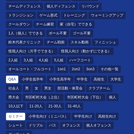
チームディフェンス
個人ディフェンス
リバウンド
トランジション
ゲーム形式
トレーニング
ウォーミングアップ
クールダウン
チーム練習
家（自宅）でできる
1人（個人）でできる
ボール不要
ゴール不要
鈴木代表クリニック
チーム戦術
スキル動画
フィニッシュ
怪我人向け（片手でできる）
怪我人向け（動かずにできる）
2人組
3人組
4人組
5人組
ハーフコート
オールコート・フルコート
1on1
2on2
3on3
その他一覧
Q&A
小学生低学年
小学生高学年
中学生
高校生
大学生
社会人
男
女
男女
部活動・体育会
クラブチーム
県大会
市区町村大会（上位）
市区町村大会（下位）
個人
10人以下
11-20人
21-30人
31-40人
セミナー
小学生向け（ミニバス）
中学生向け
高校生向け
シュート
ドリブル
パス
オフェンス
個人オフェンス