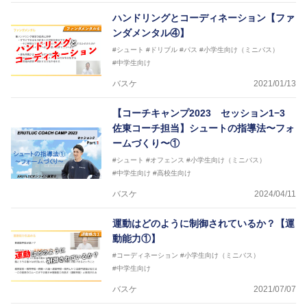
ハンドリングとコーディネーション【ファ
ンダメンタル④】
#シュート
#ドリブル
#パス
#小学生向け（ミニバス）
#中学生向け
バスケ
2021/01/13
【コーチキャンプ2023 セッション1−3
佐東コーチ担当】シュートの指導法〜フォ
ームづくり〜①
#シュート
#オフェンス
#小学生向け（ミニバス）
#中学生向け
#高校生向け
バスケ
2024/04/11
運動はどのように制御されているか？【運
動能力①】
#コーディネーション
#小学生向け（ミニバス）
#中学生向け
バスケ
2021/07/07