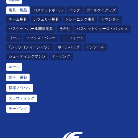
用具・用品
バスケットボール
バッグ
ボールケアグッズ
チーム用具
レフェリー用具
トレーニング用具
カウンター
バスケットボール関連用具
その他
バスケットシューズ・バッシュ
ゴール
ソックス・パンツ
ユニフォーム
Tシャツ（ティーシャツ）
ボールバッグ
インソール
シューティングマシン
テーピング
ルール
食事・栄養
指導ノウハウ
スカウティング
テーピング