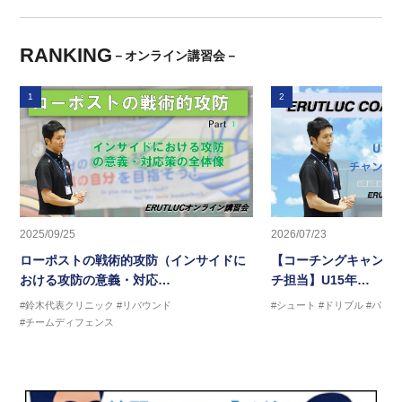
RANKING
－オンライン講習会－
1
2
2025/09/25
2026/07/23
ローポストの戦術的攻防（インサイドに
【コーチングキャンプ2
おける攻防の意義・対応…
チ担当】U15年…
#鈴木代表クリニック
#リバウンド
#シュート
#ドリブル
#パス
#チームディフェンス