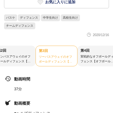
お気に入りに追加
バスケ
ディフェンス
中学生向け
高校生向け
チームディフェンス
2020/12/16
第2回
第4回
第3回
ワンパスアウェイのオフ
実戦的なオフボールデ
ツーパスアウェイのオフ
ボールディフェンス【オ
フェンス【オフボール
ボールディフェンス【オ
フボールディフェンス
ィフェンス④】
フボールディフェンス
②】
③】
動画時間
37分
動画概要