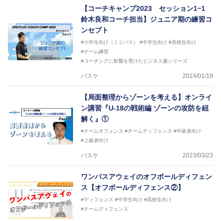
【コーチキャンプ2023 セッション1−1
鈴木良和コーチ担当】ジュニア期の練習コ
ンセプト
#小学生向け（ミニバス）
#中学生向け
#高校生向け
#チーム練習
#コーチングに影響を受けたビジネス書シリーズ
バスケ
2024/01/18
【局面整理からゾーンを考える】オンライ
ン講習『U-18の戦術編 ゾーンの攻防を紐
解く』①
#チームオフェンス
#チームディフェンス
#中級者向け
#上級者向け
バスケ
2023/03/23
ワンパスアウェイのオフボールディフェン
ス【オフボールディフェンス②】
#ディフェンス
#中学生向け
#高校生向け
#チームディフェンス