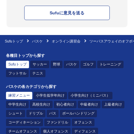
Sufuに意見を送る
Sufuトップ
バスケ
オンライン講習会
ツーパスアウェイのオフボ
各種目トップから探す
Sufuトップ
サッカー
野球
バスケ
ゴルフ
トレーニング
フットサル
テニス
バスケの各カテゴリから探す
練習メニュー
小学生低学年向け
小学生向け（ミニバス）
中学生向け
高校生向け
初心者向け
中級者向け
上級者向け
シュート
ドリブル
パス
ボールハンドリング
コーディネーション
ファンドリル
オフェンス
チームオフェンス
個人オフェンス
ディフェンス