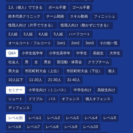
1人（個人）でできる
ボール不要
ゴール不要
鈴木代表クリニック
チーム戦術
スキル動画
フィニッシュ
怪我人向け（片手でできる）
怪我人向け（動かずにできる）
2人組
3人組
4人組
5人組
ハーフコート
オールコート・フルコート
1on1
2on2
3on3
その他一覧
Q&A
小学生低学年
小学生高学年
中学生
高校生
大学生
社会人
男
女
男女
部活動・体育会
クラブチーム
県大会
市区町村大会（上位）
市区町村大会（下位）
個人
10人以下
11-20人
21-30人
31-40人
セミナー
小学生向け（ミニバス）
中学生向け
高校生向け
シュート
ドリブル
パス
オフェンス
個人オフェンス
ディフェンス
レベル別
レベル1
レベル2
レベル3
レベル4
レベル5
レベル6
レベル7
レベル8
レベル9
レベル10