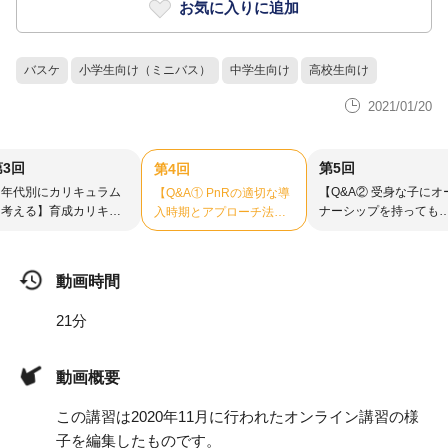
お気に入りに追加
バスケ
小学生向け（ミニバス）
中学生向け
高校生向け
2021/01/20
第3回
第5回
第4回
【年代別にカリキュラム
【Q&A② 受身な子にオ
【Q&A① PnRの適切な導
を考える】育成カリキュ
ナーシップを持っても
入時期とアプローチ法
ムを考察する Vol.1-3
うには？】育成カリキ
は？】育成カリキュラム
ラムを考察する Vol.1-5
を考察する Vol.1-4
動画時間
21分
動画概要
この講習は2020年11月に行われたオンライン講習の様
子を編集したものです。