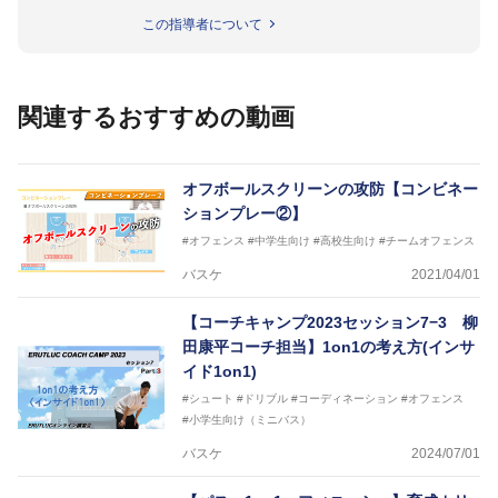
名以上。
この指導者について
指導実績多数・各地講習会なども担当しており、「は
じめてのミニバスケットボール」「バスケットボール
IQ練習本」「バスケットボール判断力を高めるトレー
ニングブック」「バスケットボールの教科書１～４」
関連するおすすめの動画
など多くの書籍・DVDも監修しています。
【ERUTLUC代表鈴木良和コーチ JBA活動歴】
2016年U12ナショナルキャンプヘッドコーチ
オフボールスクリーンの攻防【コンビネー
2016年U13ナショナルキャンプヘッドコーチ
ションプレー②】
2016年男子日本代表サポートコーチ
#オフェンス
#中学生向け
#高校生向け
#チームオフェンス
2017年U12ナショナルキャンプヘッドコーチ
2017年U13ナショナルキャンプヘッドコーチ
バスケ
2021/04/01
2017年男子日本代表サポートコーチ
2018年U22日本代表スプリングキャンプアドバイザ
【コーチキャンプ2023セッション7−3 柳
リーコーチ
田康平コーチ担当】1on1の考え方(インサ
2018年U12ナショナルキャンプヘッドコーチ
2018年U13ナショナルキャンプヘッドコーチ
イド1on1)
2018年～2021年男子日本代表サポートコーチ
#シュート
#ドリブル
#コーディネーション
#オフェンス
2021年～女子日本代表アシスタントコーチ
#小学生向け（ミニバス）
バスケ
2024/07/01