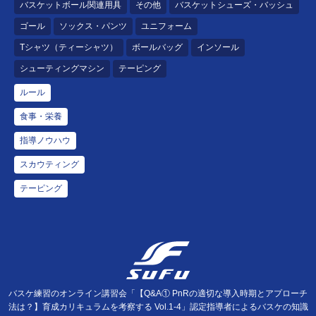
バスケットボール関連用具
その他
バスケットシューズ・バッシュ
ゴール
ソックス・パンツ
ユニフォーム
Tシャツ（ティーシャツ）
ボールバッグ
インソール
シューティングマシン
テーピング
ルール
食事・栄養
指導ノウハウ
スカウティング
テーピング
バスケ練習のオンライン講習会「【Q&A① PnRの適切な導入時期とアプローチ
法は？】育成カリキュラムを考察する Vol.1-4」認定指導者によるバスケの知識