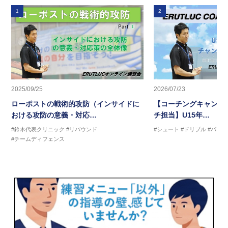
1
2
2025/09/25
2026/07/23
ローポストの戦術的攻防（インサイドに
【コーチングキャンプ2
おける攻防の意義・対応…
チ担当】U15年…
#鈴木代表クリニック
#リバウンド
#シュート
#ドリブル
#パス
#チームディフェンス