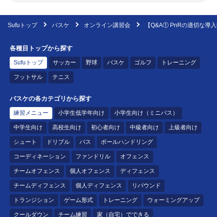
Sufuトップ
バスケ
オンライン講習会
【Q&A① PnRの適切な導
各種目トップから探す
Sufuトップ
サッカー
野球
バスケ
ゴルフ
トレーニング
フットサル
テニス
バスケの各カテゴリから探す
練習メニュー
小学生低学年向け
小学生向け（ミニバス）
中学生向け
高校生向け
初心者向け
中級者向け
上級者向け
シュート
ドリブル
パス
ボールハンドリング
コーディネーション
ファンドリル
オフェンス
チームオフェンス
個人オフェンス
ディフェンス
チームディフェンス
個人ディフェンス
リバウンド
トランジション
ゲーム形式
トレーニング
ウォーミングアップ
クールダウン
チーム練習
家（自宅）でできる