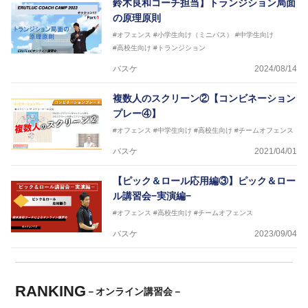
鈴木良和コーチ担当】トランジション局面
の原理原則
#オフェンス
#小学生向け（ミニバス）
#中学生向け
#高校生向け
#トランジション
バスケ
2024/08/14
複数人のスクリーン②【コンビネーション
プレー④】
#オフェンス
#中学生向け
#高校生向け
#チームオフェンス
バスケ
2021/04/01
【ピック＆ロール応用編③】ピック＆ロー
ル講習会−実演編−
#オフェンス
#高校生向け
#チームオフェンス
バスケ
2023/09/04
RANKING
－オンライン講習会－