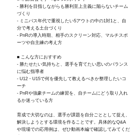
- 勝利を目指しながらも勝利至上主義に陥らないチーム
づくり
- ミニバス年代で重視したい5アウトの中の1対1と、自
分で考える土台づくり
- PnRの導入時期、相手のスクリーン対応、マルチスポ
ーツや自主練の考え方
■ こんな方におすすめ
- 勝たせたい気持ちと、選手を育てたい思いのバランス
に悩む指導者
- U12・U15で何を優先して教えるべきか整理したいコ
ーチ
- PnRや強豪チームの練習を、自チームにどう取り入れ
るか迷っている方
育成で大切なのは、選手が課題を自分ごととして捉え、
解決しようとする環境を作ることです。具体的なQ&A
や現場での応用例は、ぜひ動画本編で確認してみてくだ