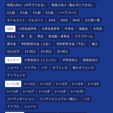
怪我人向け（片手でできる）
怪我人向け（動かずにできる）
2人組
3人組
4人組
5人組
ハーフコート
オールコート・フルコート
1on1
2on2
3on3
その他一覧
Q&A
小学生低学年
小学生高学年
中学生
高校生
大学生
社会人
男
女
男女
部活動・体育会
クラブチーム
県大会
市区町村大会（上位）
市区町村大会（下位）
個人
10人以下
11-20人
21-30人
31-40人
セミナー
小学生向け（ミニバス）
中学生向け
高校生向け
シュート
ドリブル
パス
オフェンス
個人オフェンス
ディフェンス
レベル別
レベル1
レベル2
レベル3
レベル4
レベル5
レベル6
レベル7
レベル8
レベル9
レベル10
コーディネーション
インディビジュアル（個人）
パス
ドリブル
シュート