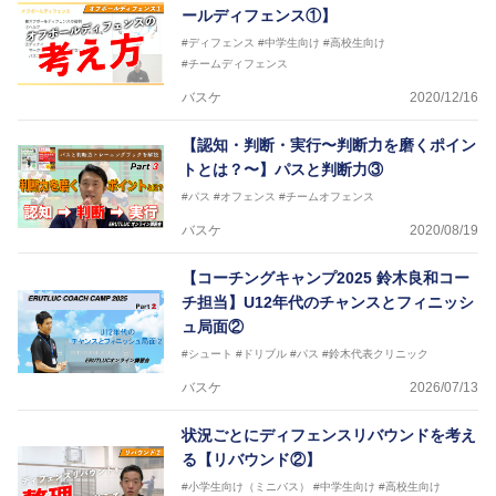
ールディフェンス①】
#ディフェンス
#中学生向け
#高校生向け
#チームディフェンス
バスケ
2020/12/16
【認知・判断・実行〜判断力を磨くポイン
トとは？〜】パスと判断力③
#パス
#オフェンス
#チームオフェンス
バスケ
2020/08/19
【コーチングキャンプ2025 鈴木良和コー
チ担当】U12年代のチャンスとフィニッシ
ュ局面②
#シュート
#ドリブル
#パス
#鈴木代表クリニック
バスケ
2026/07/13
状況ごとにディフェンスリバウンドを考え
る【リバウンド②】
#小学生向け（ミニバス）
#中学生向け
#高校生向け