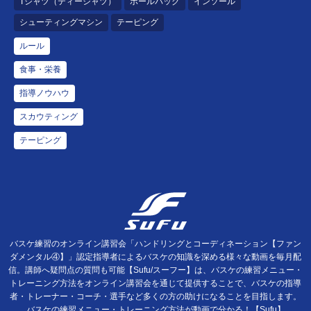
Tシャツ（ティーシャツ）
ボールバッグ
インソール
シューティングマシン
テーピング
ルール
食事・栄養
指導ノウハウ
スカウティング
テーピング
バスケ練習のオンライン講習会「ハンドリングとコーディネーション【ファン
ダメンタル④】」認定指導者によるバスケの知識を深める様々な動画を毎月配
信。講師へ疑問点の質問も可能【Sufu/スーフー】は、バスケの練習メニュー・
トレーニング方法をオンライン講習会を通じて提供することで、バスケの指導
者・トレーナー・コーチ・選手など多くの方の助けになることを目指します。
バスケの練習メニュー・トレーニング方法が動画で分かる！【Sufu】