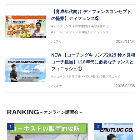
【育成年代向け ディフェンスコンセプト
の提案】ディフェンス②
#ディフェンス
#中学生向け
#高校生向け
#チームディフェンス
#個人ディフェンス
バスケ
2020/11/04
NEW
【コーチングキャンプ2025 鈴木良和
コーチ担当】U18年代に必要なチャンスと
フィニッシュ①
#シュート
#ドリブル
#パス
#鈴木代表クリニック
バスケ
2026/08/06
RANKING
－オンライン講習会－
1
2