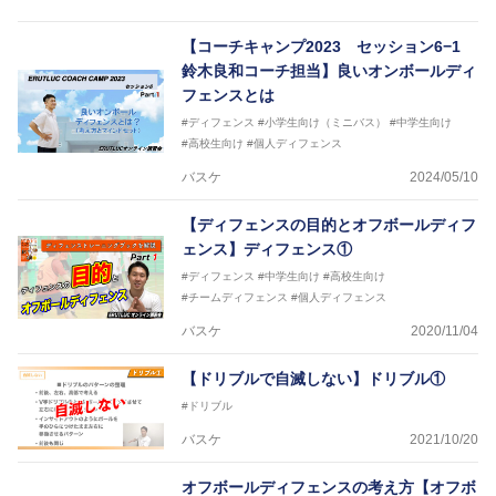
【ERUTLUC代表鈴木良和コーチ JBA活動歴】
2016年U12ナショナルキャンプヘッドコーチ
【コーチキャンプ2023 セッション6−1
2016年U13ナショナルキャンプヘッドコーチ
鈴木良和コーチ担当】良いオンボールディ
2016年男子日本代表サポートコーチ
フェンスとは
2017年U12ナショナルキャンプヘッドコーチ
2017年U13ナショナルキャンプヘッドコーチ
#ディフェンス
#小学生向け（ミニバス）
#中学生向け
2017年男子日本代表サポートコーチ
#高校生向け
#個人ディフェンス
2018年U22日本代表スプリングキャンプアドバイザ
バスケ
2024/05/10
リーコーチ
2018年U12ナショナルキャンプヘッドコーチ
【ディフェンスの目的とオフボールディフ
2018年U13ナショナルキャンプヘッドコーチ
2018年～2021年男子日本代表サポートコーチ
ェンス】ディフェンス①
2021年～女子日本代表アシスタントコーチ
#ディフェンス
#中学生向け
#高校生向け
#チームディフェンス
#個人ディフェンス
バスケ
2020/11/04
【ドリブルで自滅しない】ドリブル①
#ドリブル
バスケ
2021/10/20
オフボールディフェンスの考え方【オフボ