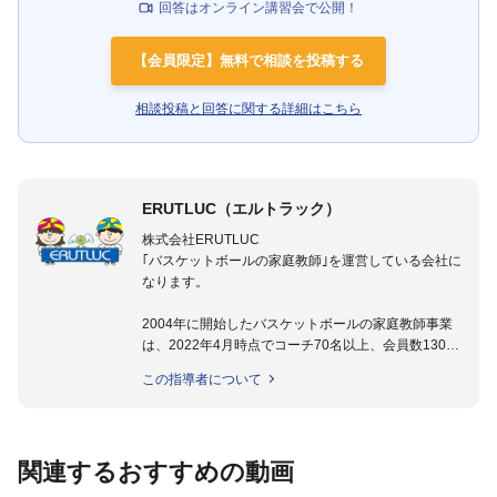
回答はオンライン講習会で公開！
【会員限定】無料で相談を投稿する
相談投稿と回答に関する詳細はこちら
ERUTLUC（エルトラック）
株式会社ERUTLUC
｢バスケットボールの家庭教師｣を運営している会社に
なります。
2004年に開始したバスケットボールの家庭教師事業
は、2022年4月時点でコーチ70名以上、会員数1300
名以上。
この指導者について
指導実績多数・各地講習会なども担当しており、「は
じめてのミニバスケットボール」「バスケットボール
IQ練習本」「バスケットボール判断力を高めるトレー
ニングブック」「バスケットボールの教科書１～４」
関連するおすすめの動画
など多くの書籍・DVDも監修しています。