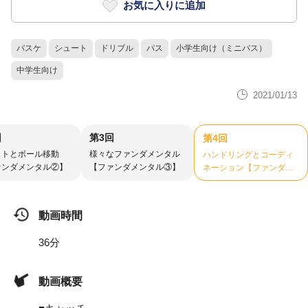
お気に入りに追加
バスケ
シュート
ドリブル
パス
小学生向け（ミニバス）
中学生向け
2021/01/13
回
第3回
第4回
ットとボール移動
様々なファンダメンタル
ハンドリングとコーディ
ァンダメンタル②】
【ファンダメンタル③】
ネーション【ファンダメ
ンタル④】
動画時間
36分
動画概要