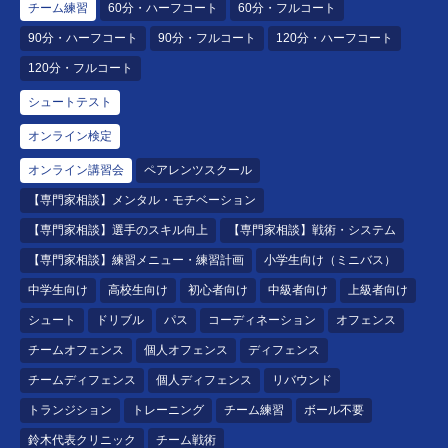
チーム練習
60分・ハーフコート
60分・フルコート
90分・ハーフコート
90分・フルコート
120分・ハーフコート
120分・フルコート
シュートテスト
オンライン検定
オンライン講習会
ペアレンツスクール
【専門家相談】メンタル・モチベーション
【専門家相談】選手のスキル向上
【専門家相談】戦術・システム
【専門家相談】練習メニュー・練習計画
小学生向け（ミニバス）
中学生向け
高校生向け
初心者向け
中級者向け
上級者向け
シュート
ドリブル
パス
コーディネーション
オフェンス
チームオフェンス
個人オフェンス
ディフェンス
チームディフェンス
個人ディフェンス
リバウンド
トランジション
トレーニング
チーム練習
ボール不要
鈴木代表クリニック
チーム戦術