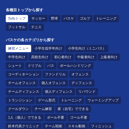
各種目トップから探す
Sufuトップ
サッカー
野球
バスケ
ゴルフ
トレーニング
フットサル
テニス
バスケの各カテゴリから探す
練習メニュー
小学生低学年向け
小学生向け（ミニバス）
中学生向け
高校生向け
初心者向け
中級者向け
上級者向け
シュート
ドリブル
パス
ボールハンドリング
コーディネーション
ファンドリル
オフェンス
チームオフェンス
個人オフェンス
ディフェンス
チームディフェンス
個人ディフェンス
リバウンド
トランジション
ゲーム形式
トレーニング
ウォーミングアップ
クールダウン
チーム練習
家（自宅）でできる
1人（個人）でできる
ボール不要
ゴール不要
鈴木代表クリニック
チーム戦術
スキル動画
フィニッシュ