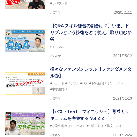
#リバウンド
バスケ
2020/11/11
【Q&A スキル練習の割合は？】いま、ド
リブルという技術をどう捉え、取り組むか
④
#ドリブル
バスケ
2021/05/12
様々なファンダメンタル【ファンダメンタ
ル③】
#シュート
#ドリブル
#パス
#小学生向け（ミニバス）
#中学生向け
バスケ
2021/01/13
【パス・1on1・フィニッシュ】育成カリ
キュラムを考察する Vol.2-2
#小学生向け（ミニバス）
#中学生向け
#高校生向け
バスケ
2021/02/24