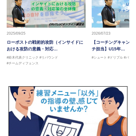
2025/09/25
2026/07/23
ローポストの戦術的攻防（インサイドに
【コーチングキャンプ2
おける攻防の意義・対応…
チ担当】U15年…
#鈴木代表クリニック
#リバウンド
#シュート
#ドリブル
#パス
#チームディフェンス