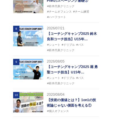
PnRのスペーシング基礎①
#鈴木代表クリニック
#チームオフェンス
#チーム練習
#ハーフコート
2026/07/21
8
【コーチングキャンプ2025 鈴木
良和コーチ担当】U15年…
#シュート
#ドリブル
#パス
#鈴木代表クリニック
2026/08/05
9
【コーチングキャンプ2025 堀 勇
聖コーチ担当】U15年…
#シュート
#ドリブル
#パス
#鈴木代表クリニック
2020/08/04
10
【技術の価値とは？】1on1の技
術論じゃない側面を考える①
#個人オフェンス