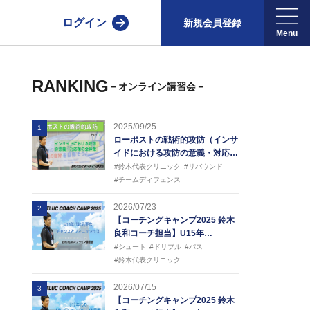
ログイン
新規会員登録
RANKING
－オンライン講習会－
2025/09/25
1
ローポストの戦術的攻防（インサ
イドにおける攻防の意義・対応…
#鈴木代表クリニック
#リバウンド
#チームディフェンス
2026/07/23
2
【コーチングキャンプ2025 鈴木
良和コーチ担当】U15年…
#シュート
#ドリブル
#パス
#鈴木代表クリニック
2026/07/15
3
【コーチングキャンプ2025 鈴木