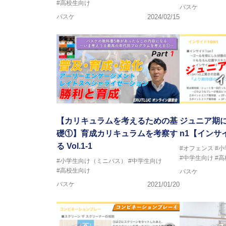
#高校生向け
バスケ
バスケ
2024/02/15
【カリキュラムを考えるための基
ジュニア期に
礎①】育成カリキュラムを考察す
n1【インサ
る Vol.1-1
#オフェンス
#
#中学生向け
#
#小学生向け（ミニバス）
#中学生向け
#高校生向け
バスケ
バスケ
2021/01/20