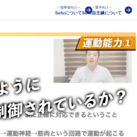
− 指導者向け −
− 選手向け −
Sufuについて
Sufu自主練について