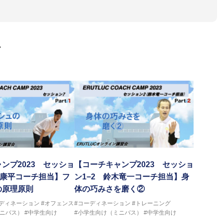
ットボール判断力を高めるトレーニングブック」「バスケットボール
・DVDも監修しています。
 JBA活動歴】
ヘッドコーチ
画
ヘッドコーチ
ーチ
ヘッドコーチ
ヘッドコーチ
ーチ
グキャンプアドバイザリーコーチ
ヘッドコーチ
ヘッドコーチ
サポートコーチ
ントコーチ
ンプ2023 セッショ
【コーチキャンプ2023 セッショ
田康平コーチ担当】フ
ン1−2 鈴木竜一コーチ担当】身
の原理原則
体の巧みさを磨く②
ーディネーション
#オフェンス
#コーディネーション
#トレーニング
ミニバス）
#中学生向け
#小学生向け（ミニバス）
#中学生向け