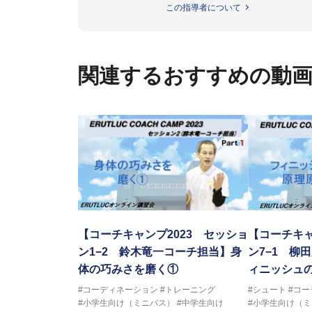
トボール IQ練習本」「バスケ
この指導者について
の教科書１～４」など多くの書籍
【ERUTLUC代表鈴木良和コーチ
2016年U12ナショナルキャンプ
関連するおすすめの動
2016年U13ナショナルキャンプ
2016年男子日本代表サポートコ
2017年U12ナショナルキャンプ
2017年U13ナショナルキャンプ
2017年男子日本代表サポートコ
2018年U22日本代表スプリン
2018年U12ナショナルキャンプ
2018年U13ナショナルキャンプ
2018年～2021年男子日本代表
2021年～女子日本代表アシスタ
【コーチキャンプ2023 セッショ
【コーチキャ
ン1−2 鈴木竜一コーチ担当】身
ン7−1 柳
体の巧みさを磨く①
ィニッシュ
#コーディネーション
#トレーニング
#シュート
#コ
#小学生向け（ミニバス）
#中学生向け
#小学生向け（