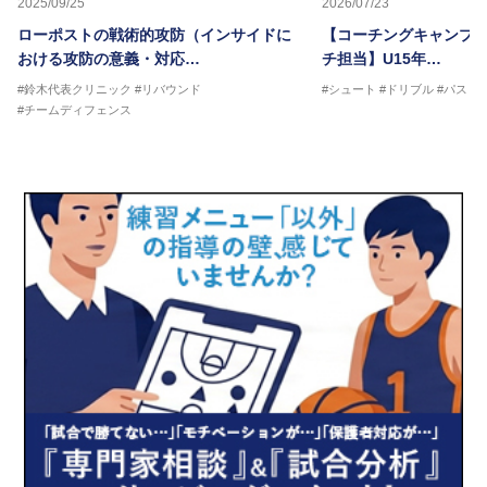
2025/09/25
2026/07/23
ローポストの戦術的攻防（インサイドに
【コーチングキャンプ20
おける攻防の意義・対応…
チ担当】U15年…
#鈴木代表クリニック
#リバウンド
#シュート
#ドリブル
#パス
#
#チームディフェンス