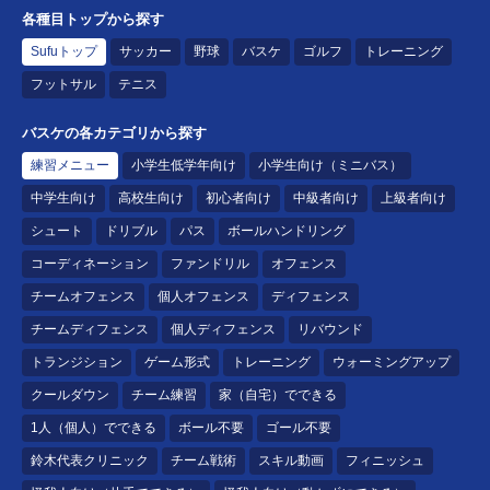
各種目トップから探す
Sufuトップ
サッカー
野球
バスケ
ゴルフ
トレーニング
フットサル
テニス
バスケの各カテゴリから探す
練習メニュー
小学生低学年向け
小学生向け（ミニバス）
中学生向け
高校生向け
初心者向け
中級者向け
上級者向け
シュート
ドリブル
パス
ボールハンドリング
コーディネーション
ファンドリル
オフェンス
チームオフェンス
個人オフェンス
ディフェンス
チームディフェンス
個人ディフェンス
リバウンド
トランジション
ゲーム形式
トレーニング
ウォーミングアップ
クールダウン
チーム練習
家（自宅）でできる
1人（個人）でできる
ボール不要
ゴール不要
鈴木代表クリニック
チーム戦術
スキル動画
フィニッシュ