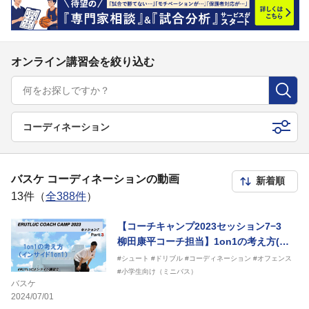
オンライン講習会を絞り込む
コーディネーション
バスケ コーディネーションの動画
13件（
全388件
）
【コーチキャンプ2023セッション7−3
柳田康平コーチ担当】1on1の考え方(イ
ンサイド1on1)
#シュート
#ドリブル
#コーディネーション
#オフェンス
#小学生向け（ミニバス）
バスケ
2024/07/01