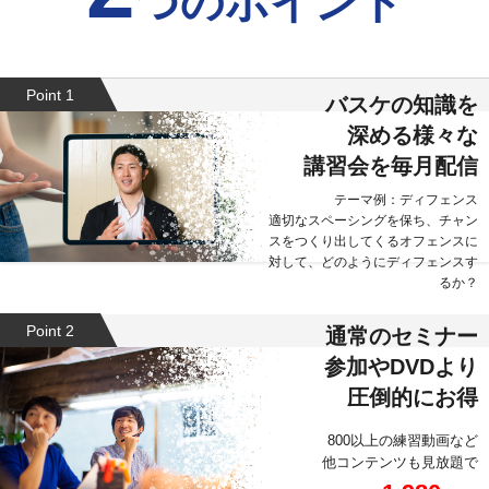
つのポイント
Point 1
バスケの知識を
深める様々な
講習会を毎月配信
テーマ例：ディフェンス
適切なスペーシングを保ち、チャン
スをつくり出してくるオフェンスに
対して、どのようにディフェンスす
るか？
Point 2
通常のセミナー
参加やDVDより
圧倒的にお得
800以上の練習動画など
他コンテンツも見放題で