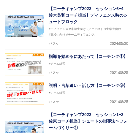
2018年U22日本代表スプリングキャンプアドバイザ
【コーチキャンプ2023 セッション6−4
リーコーチ
鈴木良和コーチ担当】ディフェンス時のシ
2018年U12ナショナルキャンプヘッドコーチ
2018年U13ナショナルキャンプヘッドコーチ
ュートブロック
2018年～2021年男子日本代表サポートコーチ
#ディフェンス
#小学生向け（ミニバス）
#中学生向け
2021年～女子日本代表アシスタントコーチ
#高校生向け
#チームディフェンス
バスケ
2024/05/30
指導を始めるにあたって【コーチング①】
#チーム練習
バスケ
2021/08/25
説明・言葉遣い・話し方【コーチング③】
#チーム練習
バスケ
2021/08/25
【コーチキャンプ2023 セッション1−3
佐東コーチ担当】シュートの指導法〜フォ
ームづくり〜①