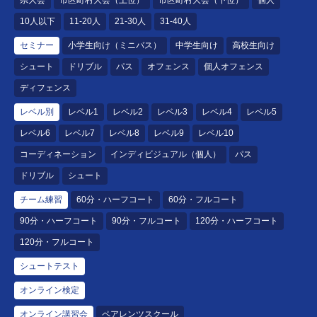
10人以下
11-20人
21-30人
31-40人
セミナー
小学生向け（ミニバス）
中学生向け
高校生向け
シュート
ドリブル
パス
オフェンス
個人オフェンス
ディフェンス
レベル別
レベル1
レベル2
レベル3
レベル4
レベル5
レベル6
レベル7
レベル8
レベル9
レベル10
コーディネーション
インディビジュアル（個人）
パス
ドリブル
シュート
チーム練習
60分・ハーフコート
60分・フルコート
90分・ハーフコート
90分・フルコート
120分・ハーフコート
120分・フルコート
シュートテスト
オンライン検定
オンライン講習会
ペアレンツスクール