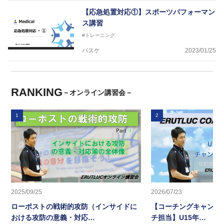
【応急処置対応①】スポーツパフォーマン
ス講習
#トレーニング
バスケ
2023/01/25
RANKING
－オンライン講習会－
1
2
2025/09/25
2026/07/23
ローポストの戦術的攻防（インサイドに
【コーチングキャンプ2
おける攻防の意義・対応…
チ担当】U15年…