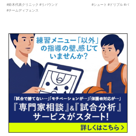
#鈴木代表クリニック
#リバウンド
#シュート
#ドリブル
#パス
#チームディフェンス