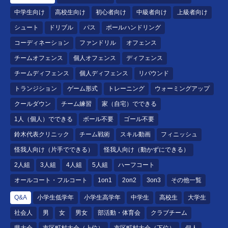
中学生向け
高校生向け
初心者向け
中級者向け
上級者向け
シュート
ドリブル
パス
ボールハンドリング
コーディネーション
ファンドリル
オフェンス
チームオフェンス
個人オフェンス
ディフェンス
チームディフェンス
個人ディフェンス
リバウンド
トランジション
ゲーム形式
トレーニング
ウォーミングアップ
クールダウン
チーム練習
家（自宅）でできる
1人（個人）でできる
ボール不要
ゴール不要
鈴木代表クリニック
チーム戦術
スキル動画
フィニッシュ
怪我人向け（片手でできる）
怪我人向け（動かずにできる）
2人組
3人組
4人組
5人組
ハーフコート
オールコート・フルコート
1on1
2on2
3on3
その他一覧
Q&A
小学生低学年
小学生高学年
中学生
高校生
大学生
社会人
男
女
男女
部活動・体育会
クラブチーム
県大会
市区町村大会（上位）
市区町村大会（下位）
個人