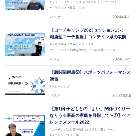
#シュート
#オフェンス
#小学生向け（ミニバス）
#中学生向け
#高校生向け
バスケ
2024/04/11
【コーチキャンプ2023セッション13-3
堀勇聖コーチ担当】コンテイン系の攻防
#ドリブル
#パス
#ディフェンス
#コーチングに影響を受けたビジネス書シリーズ
バスケ
2024/11/27
【膝関節疾患②】スポーツパフォーマンス
講習
#トレーニング
バスケ
2023/03/15
【第1回 子どもとの「よい」関係づくり〜
なりうる最高の家庭を目指して〜①】ペア
レンツスクール2022
#コーチングに影響を受けたビジネス書シリーズ
#ペアレンツスクール