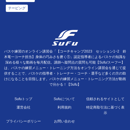
テーピング
バスケ練習のオンライン講習会「【コーチキャンプ2023 セッション1−2 鈴
木竜一コーチ担当】身体の巧みさを磨く①」認定指導者によるバスケの知識を
深める様々な動画を毎月配信。講師へ疑問点の質問も可能【Sufu/スーフー】
は、バスケの練習メニュー・トレーニング方法をオンライン講習会を通じて提
供することで、バスケの指導者・トレーナー・コーチ・選手など多くの方の助
けになることを目指します。バスケの練習メニュー・トレーニング方法が動画
で分かる！【Sufu】
Sufuトップ
Sufuについて
信頼されるサイトとして
運営会社
利用規約
特定商取引法に基づく表
示
プライバシーポリシー
お問い合わせ