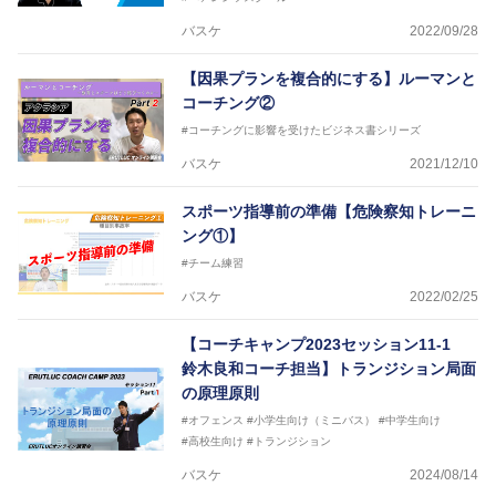
バスケ
2022/09/28
【因果プランを複合的にする】ルーマンと
コーチング②
#コーチングに影響を受けたビジネス書シリーズ
バスケ
2021/12/10
スポーツ指導前の準備【危険察知トレーニ
ング①】
#チーム練習
バスケ
2022/02/25
【コーチキャンプ2023セッション11‐1
鈴木良和コーチ担当】トランジション局面
の原理原則
#オフェンス
#小学生向け（ミニバス）
#中学生向け
#高校生向け
#トランジション
バスケ
2024/08/14