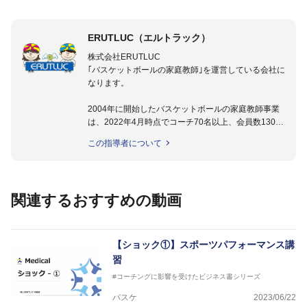
ERUTLUC（エルトラック）
株式会社ERUTLUC
｢バスケットボールの家庭教師｣を運営している会社に
なります。
2004年に開始したバスケットボールの家庭教師事業
は、2022年4月時点でコーチ70名以上、会員数1300
名以上。
この指導者について
指導実績多数・各地講習会なども担当しており、「は
じめてのミニバスケットボール」「バスケットボール
IQ練習本」「バスケットボール判断力を高めるトレー
ニングブック」「バスケットボールの教科書１～４」
関連するおすすめの動画
など多くの書籍・DVDも監修しています。
【ERUTLUC代表鈴木良和コーチ JBA活動歴】
2016年U12ナショナルキャンプヘッドコーチ
【ショック①】スポーツパフォーマンス講
2016年U13ナショナルキャンプヘッドコーチ
習
2016年男子日本代表サポートコーチ
#コーチングに影響を受けたビジネス書シリーズ
2017年U12ナショナルキャンプヘッドコーチ
2017年U13ナショナルキャンプヘッドコーチ
バスケ
2023/06/22
2017年男子日本代表サポートコーチ