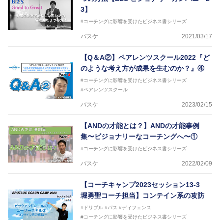
3】
#コーチングに影響を受けたビジネス書シリーズ
バスケ
2021/03/17
【Q＆A②】ペアレンツスクール2022『ど
のような考え方が成果を生むのか？』④
#コーチングに影響を受けたビジネス書シリーズ
#ペアレンツスクール
バスケ
2023/02/15
【ANDの才能とは？】ANDの才能事例
集〜ビジョナリーなコーチングへ〜①
#コーチングに影響を受けたビジネス書シリーズ
バスケ
2022/02/09
【コーチキャンプ2023セッション13-3
堀勇聖コーチ担当】コンテイン系の攻防
#ドリブル
#パス
#ディフェンス
#コーチングに影響を受けたビジネス書シリーズ