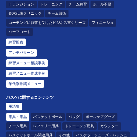
トランジション
トレーニング
チーム練習
ボール不要
鈴木代表クリニック
チーム戦術
コーチングに影響を受けたビジネス書シリーズ
フィニッシュ
ハーフコート
練習提案
アンチパターン
練習メニュー相談事例
練習メニュー作成事例
年代別推奨メニュー
バスケに関するコンテンツ
用語集
用具・用品
バスケットボール
バッグ
ボールケアグッズ
チーム用具
レフェリー用具
トレーニング用具
カウンター
バスケットボール関連用具
その他
バスケットシューズ・バッシュ