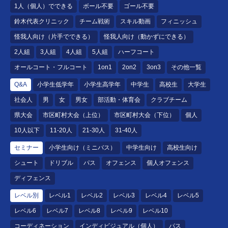
1人（個人）でできる
ボール不要
ゴール不要
鈴木代表クリニック
チーム戦術
スキル動画
フィニッシュ
怪我人向け（片手でできる）
怪我人向け（動かずにできる）
2人組
3人組
4人組
5人組
ハーフコート
オールコート・フルコート
1on1
2on2
3on3
その他一覧
Q&A
小学生低学年
小学生高学年
中学生
高校生
大学生
社会人
男
女
男女
部活動・体育会
クラブチーム
県大会
市区町村大会（上位）
市区町村大会（下位）
個人
10人以下
11-20人
21-30人
31-40人
セミナー
小学生向け（ミニバス）
中学生向け
高校生向け
シュート
ドリブル
パス
オフェンス
個人オフェンス
ディフェンス
レベル別
レベル1
レベル2
レベル3
レベル4
レベル5
レベル6
レベル7
レベル8
レベル9
レベル10
コーディネーション
インディビジュアル（個人）
パス