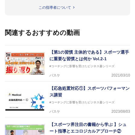
名以上。
この指導者について
指導実績多数・各地講習会なども担当しており、「は
じめてのミニバスケットボール」「バスケットボール
IQ練習本」「バスケットボール判断力を高めるトレー
ニングブック」「バスケットボールの教科書１～４」
関連するおすすめの動画
など多くの書籍・DVDも監修しています。
【ERUTLUC代表鈴木良和コーチ JBA活動歴】
2016年U12ナショナルキャンプヘッドコーチ
【第1の習慣 主体的である】スポーツ選手
2016年U13ナショナルキャンプヘッドコーチ
に重要な習慣とは何か Vol.2-1
2016年男子日本代表サポートコーチ
#コーチングに影響を受けたビジネス書シリーズ
2017年U12ナショナルキャンプヘッドコーチ
2017年U13ナショナルキャンプヘッドコーチ
バスケ
2021/03/10
2017年男子日本代表サポートコーチ
2018年U22日本代表スプリングキャンプアドバイザ
【応急処置対応①】スポーツパフォーマン
リーコーチ
ス講習
2018年U12ナショナルキャンプヘッドコーチ
2018年U13ナショナルキャンプヘッドコーチ
#コーチングに影響を受けたビジネス書シリーズ
2018年～2021年男子日本代表サポートコーチ
バスケ
2023/08/03
2021年～女子日本代表アシスタントコーチ
【スポーツ界注目の書籍から学ぶ 】シュ
ート指導とエコロジカルアプローチ②