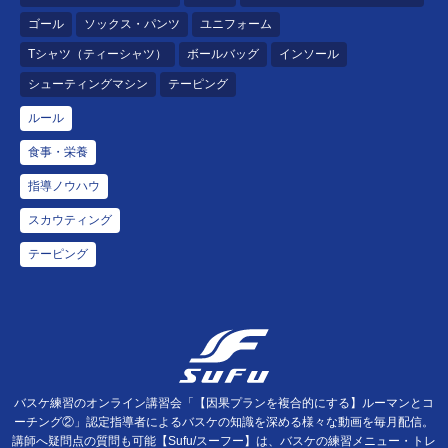
ゴール
ソックス・パンツ
ユニフォーム
Tシャツ（ティーシャツ）
ボールバッグ
インソール
シューティングマシン
テーピング
ルール
食事・栄養
指導ノウハウ
スカウティング
テーピング
バスケ練習のオンライン講習会「【因果プランを複合的にする】ルーマンとコ
ーチング②」認定指導者によるバスケの知識を深める様々な動画を毎月配信。
講師へ疑問点の質問も可能【Sufu/スーフー】は、バスケの練習メニュー・トレ