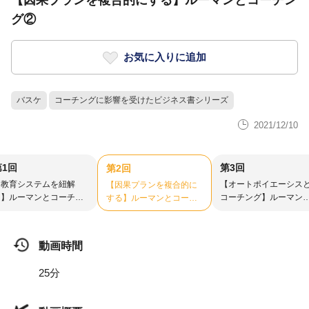
【因果プランを複合的にする】ルーマンとコーチン
グ②
お気に入りに追加
バスケ
コーチングに影響を受けたビジネス書シリーズ
2021/12/10
第1回
第3回
第2回
【教育システムを紐解
【オートポイエーシス
【因果プランを複合的に
く】ルーマンとコーチン
コーチング】ルーマン
する】ルーマンとコーチ
グ①
コーチング③
ング②
動画時間
25分