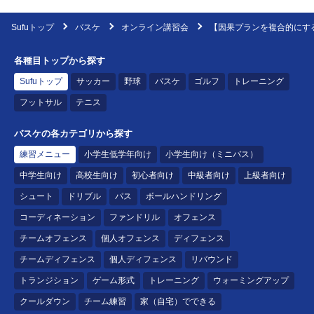
Sufuトップ
バスケ
オンライン講習会
【因果プランを複合的にす
各種目トップから探す
Sufuトップ
サッカー
野球
バスケ
ゴルフ
トレーニング
フットサル
テニス
バスケの各カテゴリから探す
練習メニュー
小学生低学年向け
小学生向け（ミニバス）
中学生向け
高校生向け
初心者向け
中級者向け
上級者向け
シュート
ドリブル
パス
ボールハンドリング
コーディネーション
ファンドリル
オフェンス
チームオフェンス
個人オフェンス
ディフェンス
チームディフェンス
個人ディフェンス
リバウンド
トランジション
ゲーム形式
トレーニング
ウォーミングアップ
クールダウン
チーム練習
家（自宅）でできる