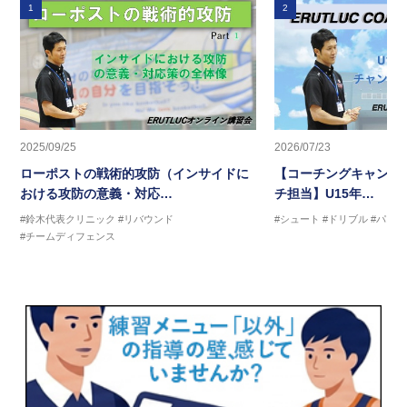
1
2
2025/09/25
2026/07/23
ローポストの戦術的攻防（インサイドに
【コーチングキャンプ2
おける攻防の意義・対応…
チ担当】U15年…
#鈴木代表クリニック
#リバウンド
#シュート
#ドリブル
#パス
#チームディフェンス