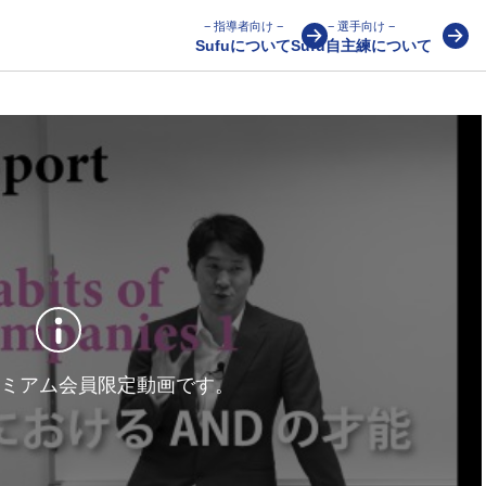
− 指導者向け −
− 選手向け −
Sufuについて
Sufu自主練について
ミアム会員限定動画です。