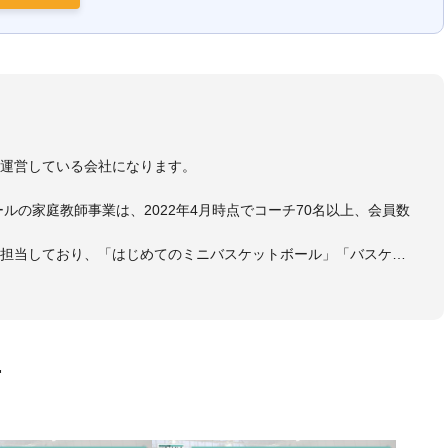
）
を運営している会社になります。
ールの家庭教師事業は、2022年4月時点でコーチ70名以上、会員数
も担当しており、「はじめてのミニバスケットボール」「バスケッ
ットボール判断力を高めるトレーニングブック」「バスケットボール
・DVDも監修しています。
 JBA活動歴】
ヘッドコーチ
画
ヘッドコーチ
ーチ
ヘッドコーチ