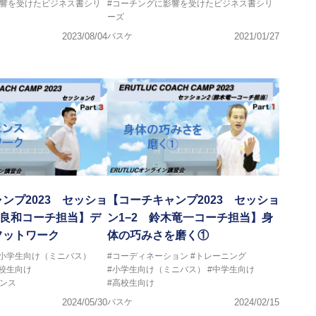
影響を受けたビジネス書シリ
#コーチングに影響を受けたビジネス書シリ
ーズ
2023/08/04
バスケ
2021/01/27
ンプ2023 セッショ
【コーチキャンプ2023 セッショ
木良和コーチ担当】デ
ン1−2 鈴木竜一コーチ担当】身
フットワーク
体の巧みさを磨く①
#小学生向け（ミニバス）
#コーディネーション
#トレーニング
高校生向け
#小学生向け（ミニバス）
#中学生向け
ンス
#高校生向け
2024/05/30
バスケ
2024/02/15