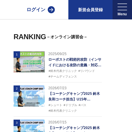
ログイン
新規会員登録
RANKING
－オンライン講習会－
2025/09/25
1
ローポストの戦術的攻防（インサ
イドにおける攻防の意義・対応…
#鈴木代表クリニック
#リバウンド
#チームディフェンス
2026/07/23
2
【コーチングキャンプ2025 鈴木
良和コーチ担当】U15年…
#シュート
#ドリブル
#パス
#鈴木代表クリニック
2026/07/15
3
【コーチングキャンプ2025 鈴木