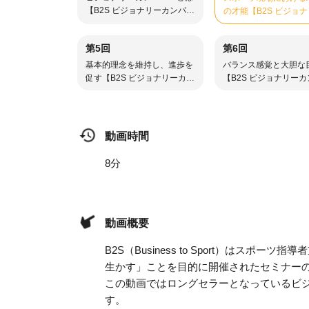
【B2S ビジョナリーカンパニ
の才能【B2S ビジョ
ー1-1】
カンパニー1-2】
第5回
第6回
基本的理念を維持し、進歩を
バランス感覚と大胆な
促す【B2S ビジョナリーカン
【B2S ビジョナリー
パニー1-5】
ー1-6】
動画時間
8分
動画概要
B2S（Business to Sport）は
生かす」ことを目的に開催されたセミナー
この動画ではロングセラーとなっているビ
す。