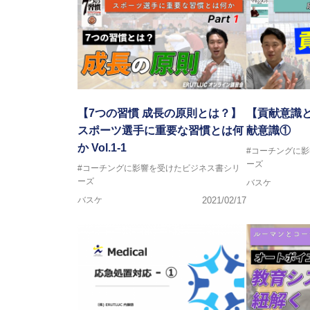
2017年U13ナショナルキャンプ
2017年男子日本代表サポートコ
2018年U22日本代表スプリン
2018年U12ナショナルキャンプ
2018年U13ナショナルキャンプ
2018年～2021年男子日本代表
2021年～女子日本代表アシスタ
【7つの習慣 成長の原則とは？】
【貢献意識
スポーツ選手に重要な習慣とは何
献意識①
か Vol.1-1
#コーチングに
ーズ
#コーチングに影響を受けたビジネス書シリ
ーズ
バスケ
バスケ
2021/02/17