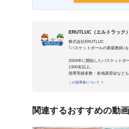
ERUTLUC（エルトラック
株式会社ERUTLUC
｢バスケットボールの家庭教師｣
2004年に開始したバスケットボ
1300名以上。
指導実績多数・各地講習会など
トボール IQ練習本」「バスケ
この指導者について
の教科書１～４」など多くの書籍
【ERUTLUC代表鈴木良和コーチ
2016年U12ナショナルキャンプ
関連するおすすめの動
2016年U13ナショナルキャンプ
2016年男子日本代表サポートコ
2017年U12ナショナルキャンプ