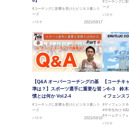
8】
#コーチングに
ーズ
#コーチングに影響を受けたビジネス書シリ
ーズ
バスケ
バスケ
2021/03/17
【Q&A オーバーコーチングの基
【コーチキャ
準は？】スポーツ選手に重要な習
ン6−3 鈴
慣とは何か Vol.2-4
ィフェンス
#コーチングに影響を受けたビジネス書シリ
#ディフェンス
ーズ
#中学生向け
#
#チームディフェ
バスケ
2021/03/10
バスケ