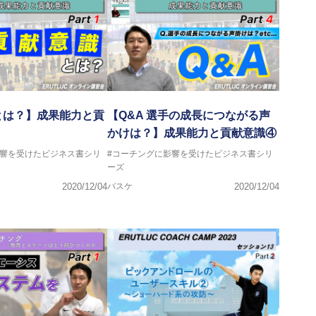
ヘッドコーチ
ーチ
グキャンプアドバイザリーコーチ
ヘッドコーチ
ヘッドコーチ
サポートコーチ
ントコーチ
とは？】成果能力と貢
【Q&A 選手の成長につながる声
かけは？】成果能力と貢献意識④
影響を受けたビジネス書シリ
#コーチングに影響を受けたビジネス書シリ
ーズ
2020/12/04
バスケ
2020/12/04