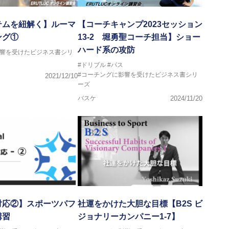
テムを紐解く】ルーマ
【コーチキャンプ2023セッション
ング①
13-2 堀勇聖コーチ担当】ショー
ハード系の攻防
影響を受けたビジネス書シリ
#ドリブル
#パス
#コーチングに影響を受けたビジネス書シリ
2021/12/10
ーズ
バスケ
2024/11/20
対応②】スポーツパフ
社運をかけた大胆な目標【B2S ビ
講習
ジョナリーカンパニー1-7】