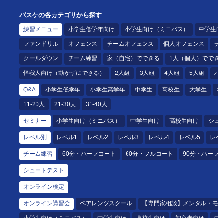
2018年U12ナショナルキャンプ
2018年U13ナショナルキャンプ
バスケの各カテゴリから探す
2018年～2021年男子日本代表
練習メニュー
小学生低学年向け
小学生向け（ミニバス）
中学生
2021年～女子日本代表アシスタ
ファンドリル
オフェンス
チームオフェンス
個人オフェンス
クールダウン
チーム練習
家（自宅）でできる
1人（個人）でで
怪我人向け（動かずにできる）
2人組
3人組
4人組
5人組
Q&A
小学生低学年
小学生高学年
中学生
高校生
大学生
11-20人
21-30人
31-40人
セミナー
小学生向け（ミニバス）
中学生向け
高校生向け
シ
レベル別
レベル1
レベル2
レベル3
レベル4
レベル5
レ
チーム練習
60分・ハーフコート
60分・フルコート
90分・ハー
シュートテスト
オンライン検定
オンライン講習会
ペアレンツスクール
【専門家相談】メンタル・モ