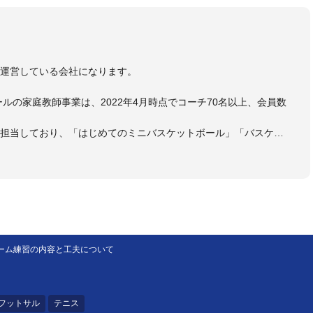
）
を運営している会社になります。
ールの家庭教師事業は、2022年4月時点でコーチ70名以上、会員数
も担当しており、「はじめてのミニバスケットボール」「バスケッ
ットボール判断力を高めるトレーニングブック」「バスケットボール
・DVDも監修しています。
 JBA活動歴】
ヘッドコーチ
ヘッドコーチ
ーチ
ーム練習の内容と工夫について
ヘッドコーチ
ヘッドコーチ
ーチ
グキャンプアドバイザリーコーチ
フットサル
テニス