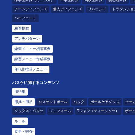
小学生向け（ミニバス）
中学生向け
高校生向け
初心者向け
チームディフェンス
個人ディフェンス
リバウンド
トランジショ
ハーフコート
練習提案
アンチパターン
練習メニュー相談事例
練習メニュー作成事例
年代別推奨メニュー
バスケに関するコンテンツ
用語集
用具・用品
バスケットボール
バッグ
ボールケアグッズ
チー
ソックス・パンツ
ユニフォーム
Tシャツ（ティーシャツ）
ボー
ルール
食事・栄養