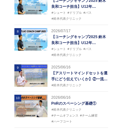
【コーチングキャンプ2025 鈴木
良和コーチ担当】U12年…
#シュート
#ドリブル
#パス
#鈴木代表クリニック
2026/07/17
8
【コーチングキャンプ2025 鈴木
良和コーチ担当】U12年…
#シュート
#ドリブル
#パス
#鈴木代表クリニック
2025/06/16
9
【アスリートマインドセットを選
手にどう伝えていくか】②一流…
#鈴木代表クリニック
2026/06/16
10
PnRのスペーシング基礎①
#鈴木代表クリニック
#チームオフェンス
#チーム練習
#ハーフコート