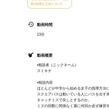
習の内容と工夫について
動画時間
13分
動画概要
▪️相談者（ニックネーム）
スミキチ
▪️相談内容
ほとんどが中学から始める女子の指導方法
スクエアパスは動いている人にパスを出す良
キャッチミスで良しとするのか、
ミスの回数に関係なく週に何回か必ず練習