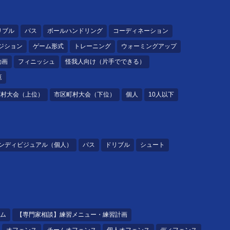
リブル
パス
ボールハンドリング
コーディネーション
ジション
ゲーム形式
トレーニング
ウォーミングアップ
動画
フィニッシュ
怪我人向け（片手でできる）
覧
町村大会（上位）
市区町村大会（下位）
個人
10人以下
ンディビジュアル（個人）
パス
ドリブル
シュート
ム
【専門家相談】練習メニュー・練習計画