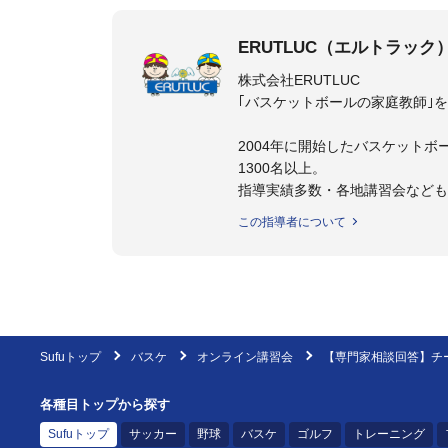
ERUTLUC（エルトラック
株式会社ERUTLUC
｢バスケットボールの家庭教師｣
2004年に開始したバスケットボ
1300名以上。
指導実績多数・各地講習会など
トボール IQ練習本」「バスケ
この指導者について
の教科書１～４」など多くの書籍
【ERUTLUC代表鈴木良和コーチ
2016年U12ナショナルキャンプ
2016年U13ナショナルキャンプ
2016年男子日本代表サポートコ
Sufuトップ
バスケ
オンライン講習会
【専門家相談回答】チ
2017年U12ナショナルキャンプ
2017年U13ナショナルキャンプ
各種目トップから探す
2017年男子日本代表サポートコ
2018年U22日本代表スプリン
Sufuトップ
サッカー
野球
バスケ
ゴルフ
トレーニング