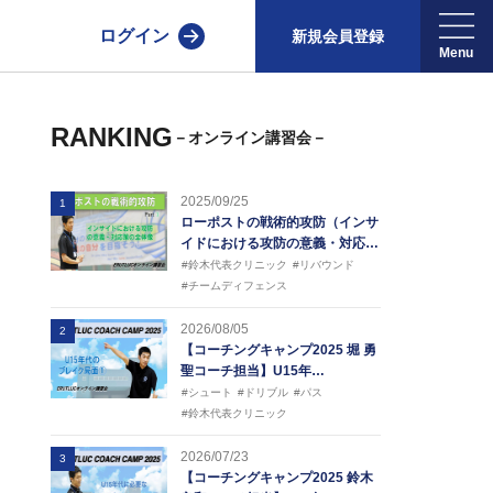
ログイン
新規会員登録
RANKING
－オンライン講習会－
2025/09/25
1
ローポストの戦術的攻防（インサ
イドにおける攻防の意義・対応…
#鈴木代表クリニック
#リバウンド
#チームディフェンス
2026/08/05
2
【コーチングキャンプ2025 堀 勇
聖コーチ担当】U15年…
#シュート
#ドリブル
#パス
#鈴木代表クリニック
2026/07/23
3
【コーチングキャンプ2025 鈴木