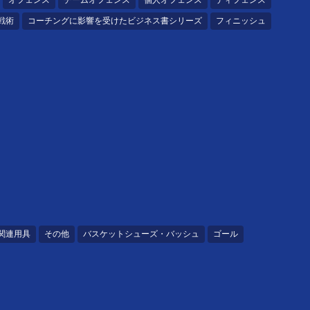
オフェンス
チームオフェンス
個人オフェンス
ディフェンス
戦術
コーチングに影響を受けたビジネス書シリーズ
フィニッシュ
関連用具
その他
バスケットシューズ・バッシュ
ゴール