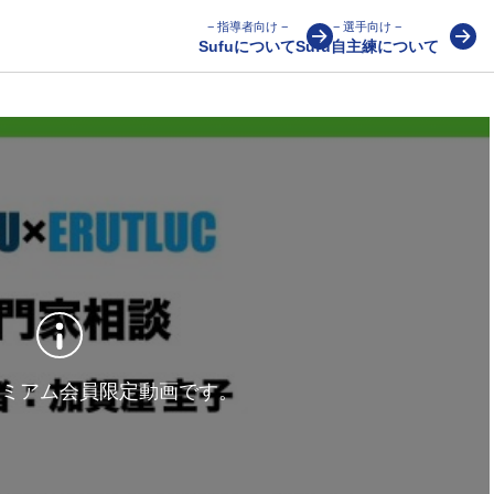
− 指導者向け −
− 選手向け −
Sufuについて
Sufu自主練について
ミアム会員限定動画です。