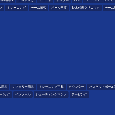
中級者向け
上級者向け
シュート
ドリブル
パス
コーディネーション
ン
トレーニング
チーム練習
ボール不要
鈴木代表クリニック
チーム
ム用具
レフェリー用具
トレーニング用具
カウンター
バスケットボール
ルバッグ
インソール
シューティングマシン
テーピング