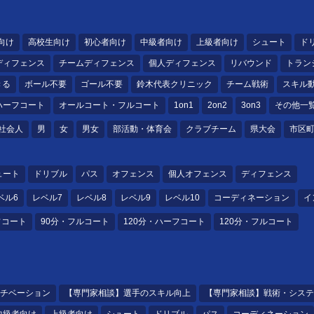
ヘッドコーチ
ヘッドコーチ
サポートコーチ
向け
高校生向け
初心者向け
中級者向け
上級者向け
シュート
ド
ントコーチ
ディフェンス
チームディフェンス
個人ディフェンス
リバウンド
トラン
きる
ボール不要
ゴール不要
鈴木代表クリニック
チーム戦術
スキル
ハーフコート
オールコート・フルコート
1on1
2on2
3on3
その他一
社会人
男
女
男女
部活動・体育会
クラブチーム
県大会
市区
ュート
ドリブル
パス
オフェンス
個人オフェンス
ディフェンス
ベル6
レベル7
レベル8
レベル9
レベル10
コーディネーション
イ
フコート
90分・フルコート
120分・ハーフコート
120分・フルコート
チベーション
【専門家相談】選手のスキル向上
【専門家相談】戦術・システ