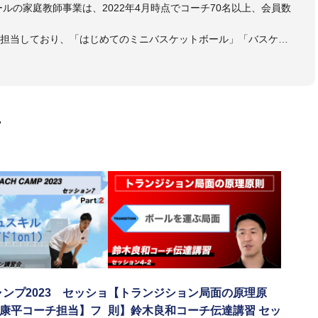
ールの家庭教師事業は、2022年4月時点でコーチ70名以上、会員数
も担当しており、「はじめてのミニバスケットボール」「バスケッ
ットボール判断力を高めるトレーニングブック」「バスケットボール
・DVDも監修しています。
 JBA活動歴】
ヘッドコーチ
画
ヘッドコーチ
ーチ
ヘッドコーチ
ヘッドコーチ
ーチ
グキャンプアドバイザリーコーチ
ヘッドコーチ
ヘッドコーチ
サポートコーチ
ントコーチ
ンプ2023 セッショ
【トランジション局面の原理原
田康平コーチ担当】フ
則】鈴木良和コーチ伝達講習 セッ