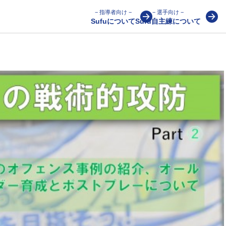
− 指導者向け −
− 選手向け −
Sufuについて
Sufu自主練について