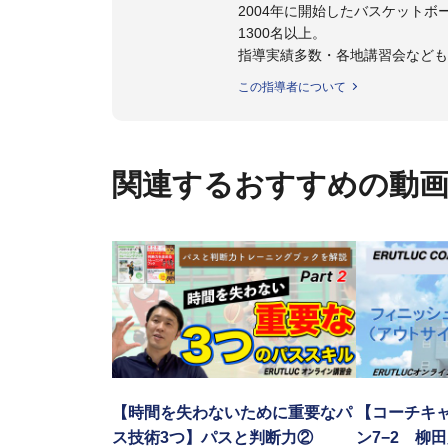
2004年に開始したバスケットボ
1300名以上。
指導実績多数・各地講習会など
トボール IQ練習本」「バスケ
この指導者について
の教科書１～４」など多くの書籍
【ERUTLUC代表鈴木良和コーチ
2016年U12ナショナルキャンプ
関連するおすすめの動
2016年U13ナショナルキャンプ
2016年男子日本代表サポートコ
2017年U12ナショナルキャンプ
2017年U13ナショナルキャンプ
2017年男子日本代表サポートコ
2018年U22日本代表スプリン
2018年U12ナショナルキャンプ
2018年U13ナショナルキャンプ
2018年～2021年男子日本代表
2021年～女子日本代表アシスタ
【時間を失わないために重要なパ
【コーチキャ
ス技術3つ】パスと判断力②
ン7−2 柳