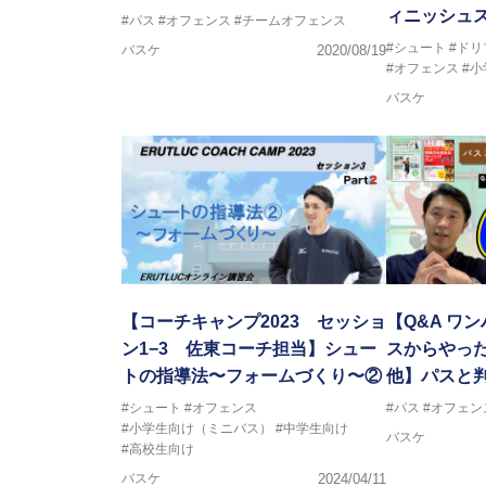
ィニッシュスキ
#パス
#オフェンス
#チームオフェンス
#シュート
#ドリ
バスケ
2020/08/19
#オフェンス
#
バスケ
【コーチキャンプ2023 セッショ
【Q&A ワ
ン1−3 佐東コーチ担当】シュー
スからやっ
トの指導法〜フォームづくり〜②
他】パスと
#シュート
#オフェンス
#パス
#オフェン
#小学生向け（ミニバス）
#中学生向け
バスケ
#高校生向け
バスケ
2024/04/11