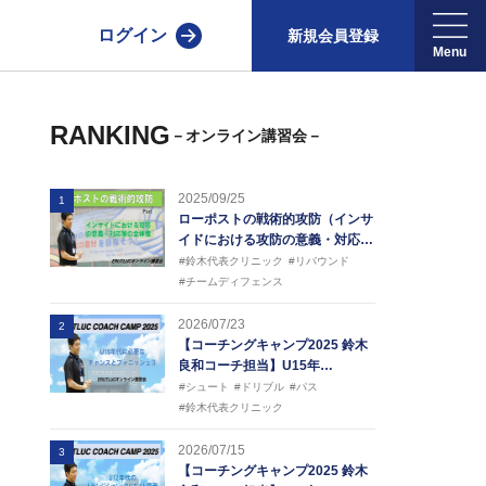
ログイン
新規会員登録
RANKING
－オンライン講習会－
2025/09/25
1
ローポストの戦術的攻防（インサ
イドにおける攻防の意義・対応…
#鈴木代表クリニック
#リバウンド
#チームディフェンス
2026/07/23
2
【コーチングキャンプ2025 鈴木
良和コーチ担当】U15年…
#シュート
#ドリブル
#パス
#鈴木代表クリニック
2026/07/15
3
【コーチングキャンプ2025 鈴木