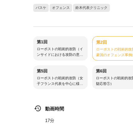
バスケ
オフェンス
鈴木代表クリニック
第1回
第2回
ローポストの戦術的攻防（イ
ローポストの戦術的攻
ンサイドにおける攻防の意
豪国のオフェンス事例
義・対応策の全体像につい
介）、オールラウンダ
て）
についての議論
第5回
第6回
ローポストの戦術的攻防（女
ローポストの戦術的攻
子フランス代表を中心に様々
疑応答①）
なオフェンス事例の紹介）
動画時間
17分