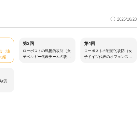
2025/10/20
第3回
第4回
ローポストの戦術的攻防（女
ローポストの戦術的攻防（女
防（強
子ベルギー代表チームの攻
子ドイツ代表のオフェンス事
の紹
防）
例の紹介）
ー育成
防(質