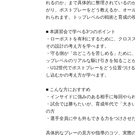
れるのか」まで具体的に整理されているのが
がり、ポストプレーをどう教えるか、オー
れられます。トップレベルの戦術と育成の
■ 本講習会で学べる3つのポイント
・ローポストを有利にするために、クロス
その設計の考え方を学べます。
・守る側が「出どころを苦しめる」ために
ップレベルのリアルな駆け引きを知ること
・U12世代でポストプレーをどう位置づけ
し込むかの考え方が学べます。
■ こんな方におすすめ
・インサイドに強みのある相手に毎回やら
・試合では勝ちたいが、育成年代で「大き
の方
・選手全員に中も外もできる力をつけさせ
具体的なプレーの見方や指導のコツ、実際の