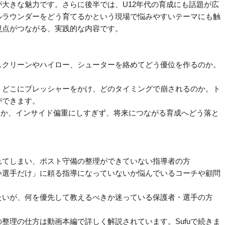
大きな魅力です。さらに後半では、U12年代の育成にも話題が広
ルラウンダーをどう育てるかという現場で悩みやすいテーマにも触
視点がつながる、実践的な内容です。
スクリーンやハイロー、シューターを絡めてどう優位を作るのか。
、どこにプレッシャーをかけ、どのタイミングで崩されるのか。ト
ができます。
るか、インサイド偏重にしすぎず、将来につながる育成へどう落と
れてしまい、ポスト守備の整理ができていない指導者の方
い選手だけ」に頼る指導になっていないか悩んでいるコーチや顧問
たいが、何を優先して教えるべきか迷っている保護者・選手の方
整理の仕方は動画本編で詳しく解説されています。Sufuで続きま