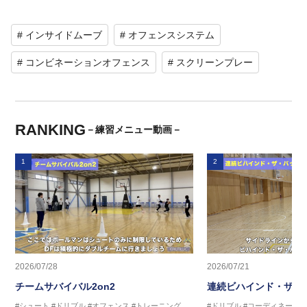
# インサイドムーブ
# オフェンスシステム
# コンビネーションオフェンス
# スクリーンプレー
RANKING
－練習メニュー動画－
1
2
2026/07/28
2026/07/21
チームサバイバル2on2
連続ビハインド・ザ・
#シュート
#ドリブル
#オフェンス
#トレーニング
#ドリブル
#コーディネーシ