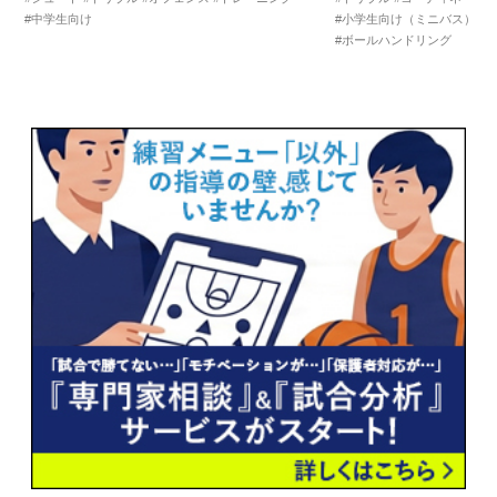
#中学生向け
#小学生向け（ミニバス）
#
#ボールハンドリング