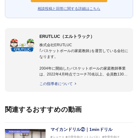
相談投稿と回答に関する詳細はこちら
ERUTLUC（エルトラック）
株式会社ERUTLUC
｢バスケットボールの家庭教師｣を運営している会社に
なります。
2004年に開始したバスケットボールの家庭教師事業
は、2022年4月時点でコーチ70名以上、会員数1300
名以上。
この指導者について
指導実績多数・各地講習会なども担当しており、「は
じめてのミニバスケットボール」「バスケットボール
IQ練習本」「バスケットボール判断力を高めるトレー
ニングブック」「バスケットボールの教科書１～４」
関連するおすすめの動画
など多くの書籍・DVDも監修しています。
【ERUTLUC代表鈴木良和コーチ JBA活動歴】
2016年U12ナショナルキャンプヘッドコーチ
マイカンドリル②｜1minドリル
2016年U13ナショナルキャンプヘッドコーチ
#シュート
#小学生向け（ミニバス）
#中学生向け