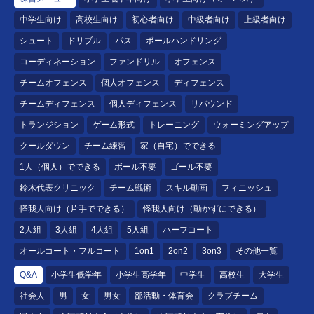
中学生向け
高校生向け
初心者向け
中級者向け
上級者向け
シュート
ドリブル
パス
ボールハンドリング
コーディネーション
ファンドリル
オフェンス
チームオフェンス
個人オフェンス
ディフェンス
チームディフェンス
個人ディフェンス
リバウンド
トランジション
ゲーム形式
トレーニング
ウォーミングアップ
クールダウン
チーム練習
家（自宅）でできる
1人（個人）でできる
ボール不要
ゴール不要
鈴木代表クリニック
チーム戦術
スキル動画
フィニッシュ
怪我人向け（片手でできる）
怪我人向け（動かずにできる）
2人組
3人組
4人組
5人組
ハーフコート
オールコート・フルコート
1on1
2on2
3on3
その他一覧
Q&A
小学生低学年
小学生高学年
中学生
高校生
大学生
社会人
男
女
男女
部活動・体育会
クラブチーム