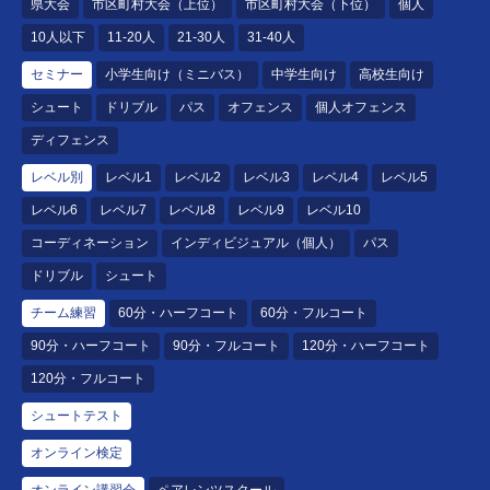
県大会
市区町村大会（上位）
市区町村大会（下位）
個人
10人以下
11-20人
21-30人
31-40人
セミナー
小学生向け（ミニバス）
中学生向け
高校生向け
シュート
ドリブル
パス
オフェンス
個人オフェンス
ディフェンス
レベル別
レベル1
レベル2
レベル3
レベル4
レベル5
レベル6
レベル7
レベル8
レベル9
レベル10
コーディネーション
インディビジュアル（個人）
パス
ドリブル
シュート
チーム練習
60分・ハーフコート
60分・フルコート
90分・ハーフコート
90分・フルコート
120分・ハーフコート
120分・フルコート
シュートテスト
オンライン検定