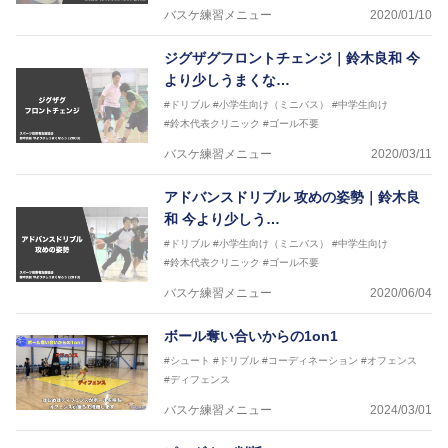
バスケ練習メニュー
2020/01/10
ジグザグフロントチェンジ｜鈴木良和 今
より少しうまくな…
#ドリブル
#小学生向け（ミニバス）
#中学生向け
#鈴木代表クリニック
#ゴール不要
バスケ練習メニュー
2020/03/11
アドバンスドリブル 攻めの姿勢｜鈴木良
和 今より少しう…
#ドリブル
#小学生向け（ミニバス）
#中学生向け
#鈴木代表クリニック
#ゴール不要
バスケ練習メニュー
2020/06/04
ボール奪い合いからの1on1
#シュート
#ドリブル
#コーディネーション
#オフェンス
#ディフェンス
バスケ練習メニュー
2024/03/01