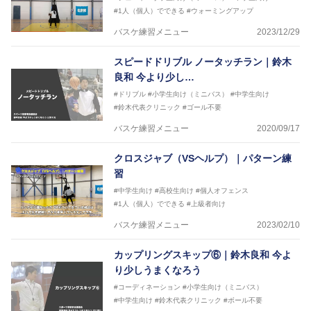
2016年男子日本代表サポートコーチ
#1人（個人）でできる
#ウォーミングアップ
2017年U12ナショナルキャンプヘッドコーチ
2017年U13ナショナルキャンプヘッドコーチ
バスケ練習メニュー
2023/12/29
2017年男子日本代表サポートコーチ
2018年U22日本代表スプリングキャンプアドバイザ
スピードドリブル ノータッチラン｜鈴木
リーコーチ
良和 今より少し…
2018年U12ナショナルキャンプヘッドコーチ
2018年U13ナショナルキャンプヘッドコーチ
#ドリブル
#小学生向け（ミニバス）
#中学生向け
2018年～2021年男子日本代表サポートコーチ
#鈴木代表クリニック
#ゴール不要
2021年～女子日本代表アシスタントコーチ
バスケ練習メニュー
2020/09/17
クロスジャブ（VSヘルプ）｜パターン練
習
#中学生向け
#高校生向け
#個人オフェンス
#1人（個人）でできる
#上級者向け
バスケ練習メニュー
2023/02/10
カップリングスキップ⑥｜鈴木良和 今よ
り少しうまくなろう
#コーディネーション
#小学生向け（ミニバス）
#中学生向け
#鈴木代表クリニック
#ボール不要