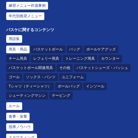
練習メニュー作成事例
年代別推奨メニュー
バスケに関するコンテンツ
用語集
用具・用品
バスケットボール
バッグ
ボールケアグッズ
チーム用具
レフェリー用具
トレーニング用具
カウンター
バスケットボール関連用具
その他
バスケットシューズ・バッシュ
ゴール
ソックス・パンツ
ユニフォーム
Tシャツ（ティーシャツ）
ボールバッグ
インソール
シューティングマシン
テーピング
ルール
食事・栄養
指導ノウハウ
スカウティング