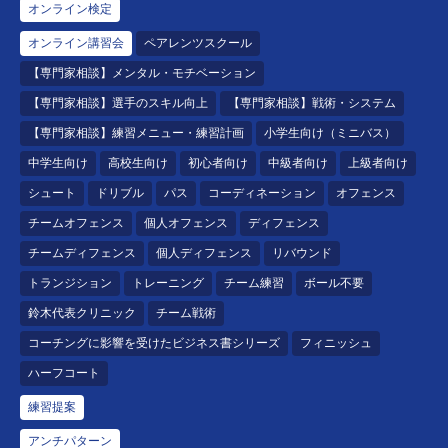
オンライン検定
オンライン講習会
ペアレンツスクール
【専門家相談】メンタル・モチベーション
【専門家相談】選手のスキル向上
【専門家相談】戦術・システム
【専門家相談】練習メニュー・練習計画
小学生向け（ミニバス）
中学生向け
高校生向け
初心者向け
中級者向け
上級者向け
シュート
ドリブル
パス
コーディネーション
オフェンス
チームオフェンス
個人オフェンス
ディフェンス
チームディフェンス
個人ディフェンス
リバウンド
トランジション
トレーニング
チーム練習
ボール不要
鈴木代表クリニック
チーム戦術
コーチングに影響を受けたビジネス書シリーズ
フィニッシュ
ハーフコート
練習提案
アンチパターン