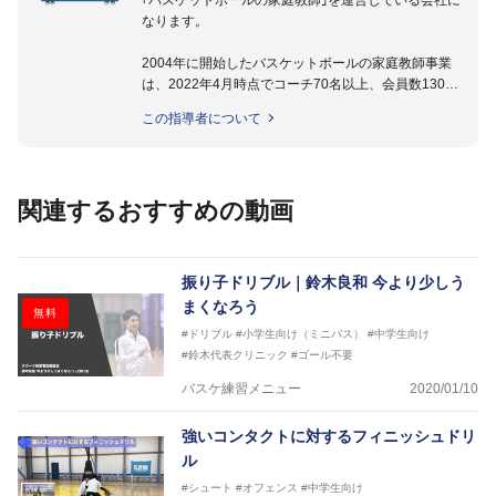
｢バスケットボールの家庭教師｣を運営している会社に
なります。
2004年に開始したバスケットボールの家庭教師事業
は、2022年4月時点でコーチ70名以上、会員数1300
名以上。
この指導者について
指導実績多数・各地講習会なども担当しており、「は
じめてのミニバスケットボール」「バスケットボール
IQ練習本」「バスケットボール判断力を高めるトレー
ニングブック」「バスケットボールの教科書１～４」
関連するおすすめの動画
など多くの書籍・DVDも監修しています。
【ERUTLUC代表鈴木良和コーチ JBA活動歴】
2016年U12ナショナルキャンプヘッドコーチ
振り子ドリブル｜鈴木良和 今より少しう
2016年U13ナショナルキャンプヘッドコーチ
まくなろう
無料
2016年男子日本代表サポートコーチ
#ドリブル
#小学生向け（ミニバス）
#中学生向け
2017年U12ナショナルキャンプヘッドコーチ
#鈴木代表クリニック
#ゴール不要
2017年U13ナショナルキャンプヘッドコーチ
2017年男子日本代表サポートコーチ
バスケ練習メニュー
2020/01/10
2018年U22日本代表スプリングキャンプアドバイザ
リーコーチ
強いコンタクトに対するフィニッシュドリ
2018年U12ナショナルキャンプヘッドコーチ
ル
2018年U13ナショナルキャンプヘッドコーチ
2018年～2021年男子日本代表サポートコーチ
#シュート
#オフェンス
#中学生向け