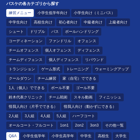
バスケの各カテゴリから探す
練習メニュー
小学生低学年向け
小学生向け（ミニバス）
中学生向け
高校生向け
初心者向け
中級者向け
上級者向け
シュート
ドリブル
パス
ボールハンドリング
コーディネーション
ファンドリル
オフェンス
チームオフェンス
個人オフェンス
ディフェンス
チームディフェンス
個人ディフェンス
リバウンド
トランジション
ゲーム形式
トレーニング
ウォーミングアップ
クールダウン
チーム練習
家（自宅）でできる
1人（個人）でできる
ボール不要
ゴール不要
鈴木代表クリニック
チーム戦術
スキル動画
フィニッシュ
怪我人向け（片手でできる）
怪我人向け（動かずにできる）
2人組
3人組
4人組
5人組
ハーフコート
オールコート・フルコート
1on1
2on2
3on3
その他一覧
Q&A
小学生低学年
小学生高学年
中学生
高校生
大学生