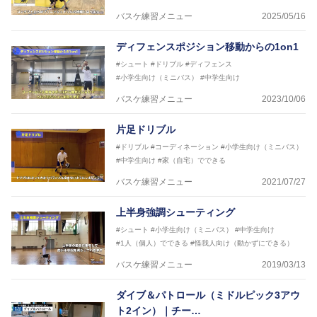
2021年～女子日本代表アシスタントコーチ
バスケ練習メニュー
2025/05/16
ディフェンスポジション移動からの1on1
#シュート
#ドリブル
#ディフェンス
#小学生向け（ミニバス）
#中学生向け
バスケ練習メニュー
2023/10/06
片足ドリブル
#ドリブル
#コーディネーション
#小学生向け（ミニバス）
#中学生向け
#家（自宅）でできる
バスケ練習メニュー
2021/07/27
上半身強調シューティング
#シュート
#小学生向け（ミニバス）
#中学生向け
#1人（個人）でできる
#怪我人向け（動かずにできる）
バスケ練習メニュー
2019/03/13
ダイブ＆パトロール（ミドルピック3アウ
ト2イン）｜チー…