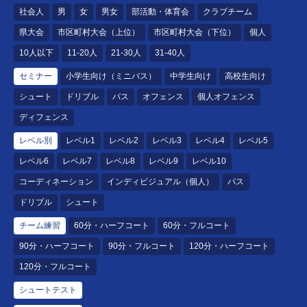
社会人
男
女
男女
部活動・体育会
クラブチーム
県大会
市区町村大会（上位）
市区町村大会（下位）
個人
10人以下
11-20人
21-30人
31-40人
セミナー
小学生向け（ミニバス）
中学生向け
高校生向け
シュート
ドリブル
パス
オフェンス
個人オフェンス
ディフェンス
レベル別
レベル1
レベル2
レベル3
レベル4
レベル5
レベル6
レベル7
レベル8
レベル9
レベル10
コーディネーション
インディビジュアル（個人）
パス
ドリブル
シュート
チーム練習
60分・ハーフコート
60分・フルコート
90分・ハーフコート
90分・フルコート
120分・ハーフコート
120分・フルコート
シュートテスト