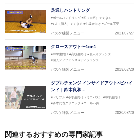
足通しハンドリング
#ボールハンドリング
#家（自宅）でできる
#1人（個人）でできる
#中級者向け
#ゴール不要
バスケ練習メニュー
2021/07/27
クローズアウト〜1on1
#中学生向け
#高校生向け
#個人オフェンス
#個人ディフェンス
#ディフェンス
バスケ練習メニュー
2019/02/20
ダブルチェンジ インサイドアウト×ビハイ
ンド｜鈴木良和…
#ドリブル
#小学生向け（ミニバス）
#中学生向け
#鈴木代表クリニック
#ゴール不要
バスケ練習メニュー
2020/08/20
関連するおすすめの専門家記事