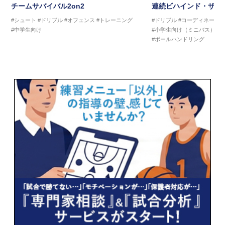
チームサバイバル2on2
連続ビハインド・ザ・
#シュート
#ドリブル
#オフェンス
#トレーニング
#ドリブル
#コーディネーシ
#中学生向け
#小学生向け（ミニバス）
#
#ボールハンドリング