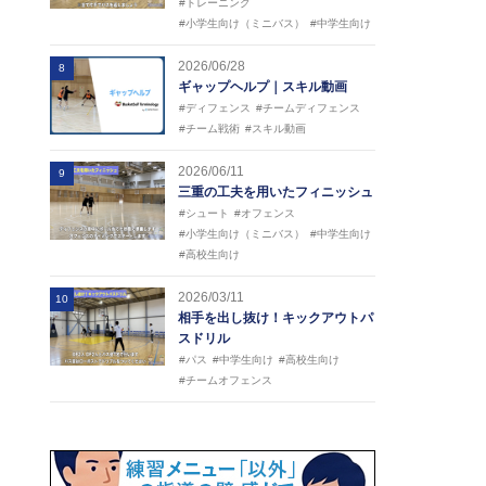
#トレーニング
#小学生向け（ミニバス）
#中学生向け
2026/06/28
8
ギャップヘルプ｜スキル動画
#ディフェンス
#チームディフェンス
#チーム戦術
#スキル動画
2026/06/11
9
三重の工夫を用いたフィニッシュ
#シュート
#オフェンス
#小学生向け（ミニバス）
#中学生向け
#高校生向け
2026/03/11
10
相手を出し抜け！キックアウトパ
スドリル
#パス
#中学生向け
#高校生向け
#チームオフェンス