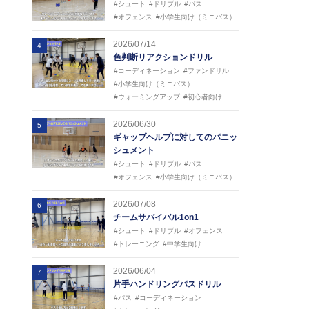
#シュート
#ドリブル
#パス
#オフェンス
#小学生向け（ミニバス）
2026/07/14
4
色判断リアクションドリル
#コーディネーション
#ファンドリル
#小学生向け（ミニバス）
#ウォーミングアップ
#初心者向け
2026/06/30
5
ギャップヘルプに対してのパニッ
シュメント
#シュート
#ドリブル
#パス
#オフェンス
#小学生向け（ミニバス）
2026/07/08
6
チームサバイバル1on1
#シュート
#ドリブル
#オフェンス
#トレーニング
#中学生向け
2026/06/04
7
片手ハンドリングパスドリル
#パス
#コーディネーション