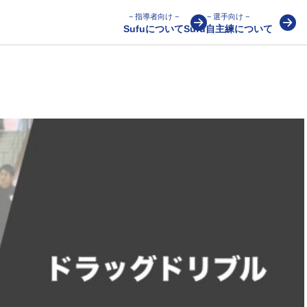
− 指導者向け −
− 選手向け −
Sufuについて
Sufu自主練について