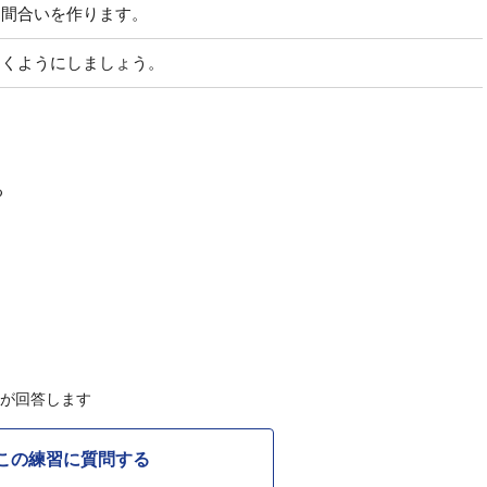
て間合いを作ります。
つくようにしましょう。
る
Cが回答します
この練習に質問する