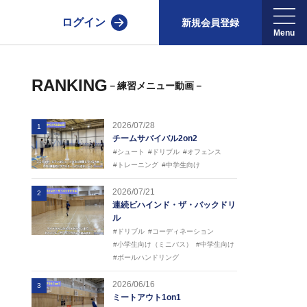
ログイン
新規会員登録
RANKING
－練習メニュー動画－
2026/07/28
1
チームサバイバル2on2
#シュート
#ドリブル
#オフェンス
#トレーニング
#中学生向け
2026/07/21
2
連続ビハインド・ザ・バックドリ
ル
#ドリブル
#コーディネーション
#小学生向け（ミニバス）
#中学生向け
#ボールハンドリング
2026/06/16
3
ミートアウト1on1