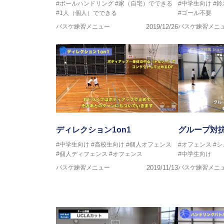
#ボールハンドリング
#家（自宅）でできる
#中学生向け
#
#1人（個人）でできる
#ゴール不要
バスケ練習メニュー
2019/12/26
バスケ練習メニ
ディレクション1on1
グループ対
#中学生向け
#高校生向け
#個人オフェンス
#オフェンス
#シ
#個人ディフェンス
#オフェンス
#中学生向け
バスケ練習メニュー
2019/11/13
バスケ練習メニ