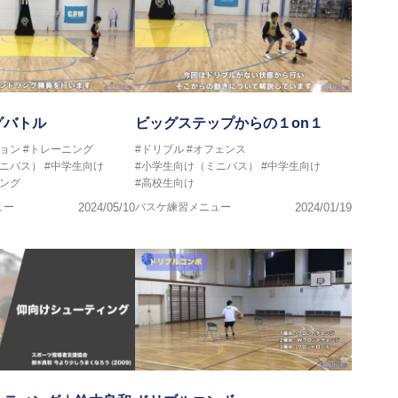
グバトル
ビッグステップからの１on１
ョン
#トレーニング
#ドリブル
#オフェンス
ミニバス）
#中学生向け
#小学生向け（ミニバス）
#中学生向け
ング
#高校生向け
ュー
2024/05/10
バスケ練習メニュー
2024/01/19