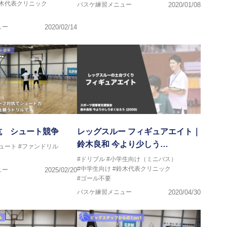
鈴木代表クリニック
バスケ練習メニュー
2020/01/08
ュー
2020/02/14
抗 シュート競争
レッグスルー フィギュアエイト｜
鈴木良和 今より少しう…
ュート
#ファンドリル
#ドリブル
#小学生向け（ミニバス）
#中学生向け
#鈴木代表クリニック
ュー
2025/02/20
#ゴール不要
バスケ練習メニュー
2020/04/30