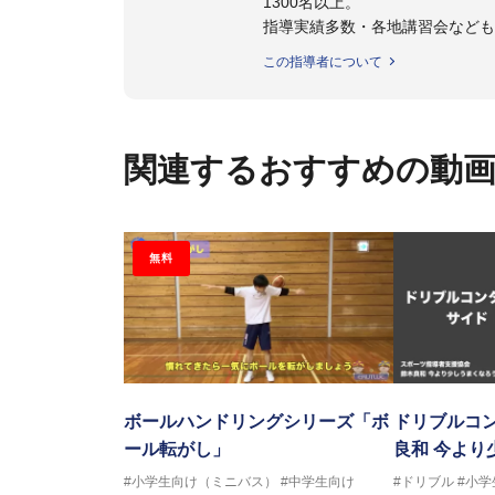
1300名以上。
指導実績多数・各地講習会など
トボール IQ練習本」「バスケ
この指導者について
の教科書１～４」など多くの書籍
【ERUTLUC代表鈴木良和コーチ
2016年U12ナショナルキャンプ
関連するおすすめの動
2016年U13ナショナルキャンプ
2016年男子日本代表サポートコ
2017年U12ナショナルキャンプ
2017年U13ナショナルキャンプ
無料
2017年男子日本代表サポートコ
2018年U22日本代表スプリン
2018年U12ナショナルキャンプ
2018年U13ナショナルキャンプ
2018年～2021年男子日本代表
2021年～女子日本代表アシスタ
ボールハンドリングシリーズ「ボ
ドリブルコン
ール転がし」
良和 今より
#小学生向け（ミニバス）
#中学生向け
#ドリブル
#小