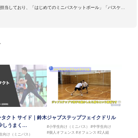
も担当しており、「はじめてのミニバスケットボール」「バスケッ
ットボール判断力を高めるトレーニングブック」「バスケットボール
・DVDも監修しています。
 JBA活動歴】
ヘッドコーチ
画
ヘッドコーチ
ーチ
ヘッドコーチ
ヘッドコーチ
ーチ
グキャンプアドバイザリーコーチ
ヘッドコーチ
ヘッドコーチ
サポートコーチ
ントコーチ
タクト サイド｜鈴木
ジャブステップフェイクドリル
少しうまく…
#小学生向け（ミニバス）
#中学生向け
#個人オフェンス
#オフェンス
#2人組
学生向け（ミニバス）