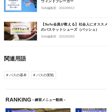
ウィンドブレーカー
Sufu編集部
2022/09/12
【Sufu会員が教える】社会人にオススメ
のバスケットシューズ（バッシュ）
Sufu編集部
2022/03/03
関連用語
# パスの基本
# パスの実戦
RANKING
－練習メニュー動画－
1
2