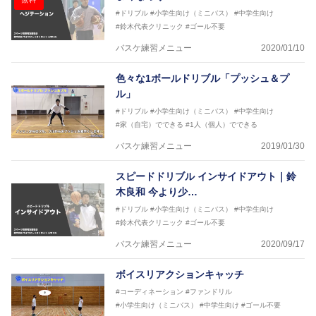
#ドリブル
#小学生向け（ミニバス）
#中学生向け
#鈴木代表クリニック
#ゴール不要
バスケ練習メニュー
2020/01/10
色々な1ボールドリブル「プッシュ＆プ
ル」
#ドリブル
#小学生向け（ミニバス）
#中学生向け
#家（自宅）でできる
#1人（個人）でできる
バスケ練習メニュー
2019/01/30
スピードドリブル インサイドアウト｜鈴
木良和 今より少…
#ドリブル
#小学生向け（ミニバス）
#中学生向け
#鈴木代表クリニック
#ゴール不要
バスケ練習メニュー
2020/09/17
ボイスリアクションキャッチ
#コーディネーション
#ファンドリル
#小学生向け（ミニバス）
#中学生向け
#ゴール不要