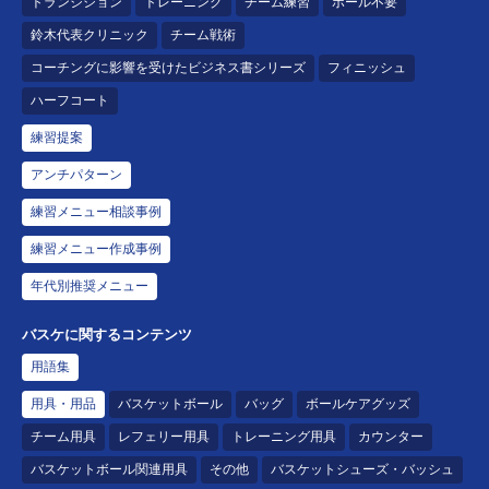
トランジション
トレーニング
チーム練習
ボール不要
鈴木代表クリニック
チーム戦術
コーチングに影響を受けたビジネス書シリーズ
フィニッシュ
ハーフコート
練習提案
アンチパターン
練習メニュー相談事例
練習メニュー作成事例
年代別推奨メニュー
バスケに関するコンテンツ
用語集
用具・用品
バスケットボール
バッグ
ボールケアグッズ
チーム用具
レフェリー用具
トレーニング用具
カウンター
バスケットボール関連用具
その他
バスケットシューズ・バッシュ