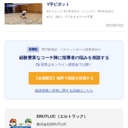
Y字ピボット
#オフェンス
#小学生向け（ミニバス）
#中学生向け
#1人（個人）でできる
#ゴール不要
2022/07/22
専門家相談 · バスケットボール指導者向け
新機能
経験豊富なコーチ陣に指導者の悩みを相談する
回答はオンライン講習会で公開！
【会員限定】無料で相談を投稿する
相談投稿と回答に関する詳細はこちら
ERUTLUC（エルトラック）
株式会社ERUTLUC