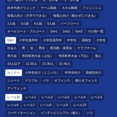
鈴木代表クリニック
チーム戦術
スキル動画
フィニッシュ
怪我人向け（片手でできる）
怪我人向け（動かずにできる）
2人組
3人組
4人組
5人組
ハーフコート
オールコート・フルコート
1on1
2on2
3on3
その他一覧
Q&A
小学生低学年
小学生高学年
中学生
高校生
大学生
社会人
男
女
男女
部活動・体育会
クラブチーム
県大会
市区町村大会（上位）
市区町村大会（下位）
個人
10人以下
11-20人
21-30人
31-40人
セミナー
小学生向け（ミニバス）
中学生向け
高校生向け
シュート
ドリブル
パス
オフェンス
個人オフェンス
ディフェンス
レベル別
レベル1
レベル2
レベル3
レベル4
レベル5
レベル6
レベル7
レベル8
レベル9
レベル10
コーディネーション
インディビジュアル（個人）
パス