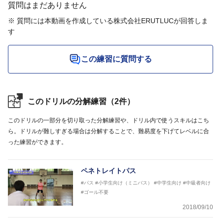
質問はまだありません
※ 質問には本動画を作成している株式会社ERUTLUCが回答しま
す
この練習に質問する
このドリルの分解練習（2件）
このドリルの一部分を切り取った分解練習や、ドリル内で使うスキルはこち
ら。ドリルが難しすぎる場合は分解することで、難易度を下げてレベルに合
った練習ができます。
ペネトレイトパス
#パス
#小学生向け（ミニバス）
#中学生向け
#中級者向け
#ゴール不要
2018/09/10