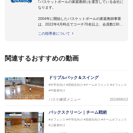
｢バスケットボールの家庭教師｣を運営している会社に
なります。
2004年に開始したバスケットボールの家庭教師事業
は、2022年4月時点でコーチ70名以上、会員数1300
名以上。
この指導者について
指導実績多数・各地講習会なども担当しており、「は
じめてのミニバスケットボール」「バスケットボール
IQ練習本」「バスケットボール判断力を高めるトレー
ニングブック」「バスケットボールの教科書１～４」
関連するおすすめの動画
など多くの書籍・DVDも監修しています。
【ERUTLUC代表鈴木良和コーチ JBA活動歴】
2016年U12ナショナルキャンプヘッドコーチ
ドリブルバック＆スイング
2016年U13ナショナルキャンプヘッドコーチ
#中学生向け
#高校生向け
#チームオフェンス
#オフェンス
2016年男子日本代表サポートコーチ
#中級者向け
2017年U12ナショナルキャンプヘッドコーチ
2017年U13ナショナルキャンプヘッドコーチ
バスケ練習メニュー
2019/06/12
2017年男子日本代表サポートコーチ
2018年U22日本代表スプリングキャンプアドバイザ
バックスクリーン｜チーム戦術
リーコーチ
#オフェンス
#中学生向け
#高校生向け
#チームオフェンス
2018年U12ナショナルキャンプヘッドコーチ
#上級者向け
2018年U13ナショナルキャンプヘッドコーチ
2018年～2021年男子日本代表サポートコーチ