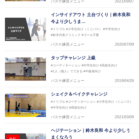
バスケ練習メニュー
2021/09/07
2021年～女子日本代表アシスタントコーチ
インサイドアウト 土台づくり｜鈴木良和
今より少しうま…
#ドリブル
#小学生向け（ミニバス）
#中学生向け
#鈴木代表クリニック
#ゴール不要
バスケ練習メニュー
2020/07/09
タップチャレンジ 上級
#コーディネーション
#中学生向け
#高校生向け
#1人（個人）でできる
#中級者向け
バスケ練習メニュー
2019/04/26
シェイク＆ベイクチャレンジ
#ドリブル
#コーディネーション
#小学生向け（ミニバス）
#中学生向け
#高校生向け
バスケ練習メニュー
2021/03/09
ヘジテーション｜鈴木良和 今より少しう
まくなろう
無料