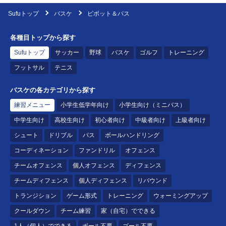
Sufuトップ
バスケ
ピボット＆パス
各種目トップから探す
Sufuトップ
サッカー
野球
バスケ
ゴルフ
トレーニング
フットサル
テニス
バスケの各カテゴリから探す
練習メニュー
小学生低学年向け
小学生向け（ミニバス）
中学生向け
高校生向け
初心者向け
中級者向け
上級者向け
シュート
ドリブル
パス
ボールハンドリング
コーディネーション
ファンドリル
オフェンス
チームオフェンス
個人オフェンス
ディフェンス
チームディフェンス
個人ディフェンス
リバウンド
トランジション
ゲーム形式
トレーニング
ウォーミングアップ
クールダウン
チーム練習
家（自宅）でできる
1人（個人）でできる
ボール不要
ゴール不要