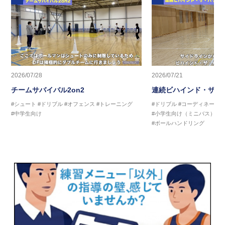
2026/07/28
2026/07/21
チームサバイバル2on2
連続ビハインド・ザ・
#シュート
#ドリブル
#オフェンス
#トレーニング
#ドリブル
#コーディネーシ
#中学生向け
#小学生向け（ミニバス）
#
#ボールハンドリング