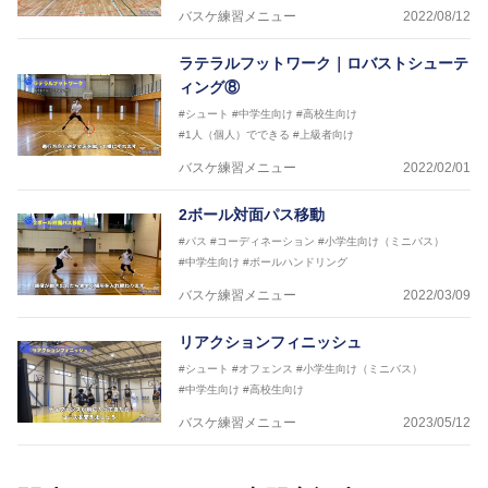
バスケ練習メニュー
2022/08/12
ラテラルフットワーク｜ロバストシューテ
ィング⑧
#シュート
#中学生向け
#高校生向け
#1人（個人）でできる
#上級者向け
バスケ練習メニュー
2022/02/01
2ボール対面パス移動
#パス
#コーディネーション
#小学生向け（ミニバス）
#中学生向け
#ボールハンドリング
バスケ練習メニュー
2022/03/09
リアクションフィニッシュ
#シュート
#オフェンス
#小学生向け（ミニバス）
#中学生向け
#高校生向け
バスケ練習メニュー
2023/05/12