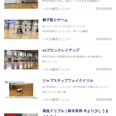
#中学生向け
#1人（個人）でできる
#上級者向け
2017年U12ナショナルキャンプヘッドコーチ
2017年U13ナショナルキャンプヘッドコーチ
バスケ練習メニュー
2019/09/04
2017年男子日本代表サポートコーチ
2018年U22日本代表スプリングキャンプアドバイザ
椅子取りゲーム
リーコーチ
#シュート
#ドリブル
#ファンドリル
2018年U12ナショナルキャンプヘッドコーチ
#小学生向け（ミニバス）
#チーム練習
2018年U13ナショナルキャンプヘッドコーチ
2018年～2021年男子日本代表サポートコーチ
バスケ練習メニュー
2024/03/11
2021年～女子日本代表アシスタントコーチ
vsブロックレイアップ
#中学生向け
#高校生向け
#中級者向け
#上級者向け
#オフェンス
バスケ練習メニュー
2019/05/22
ジャブステップフェイクドリル
#小学生向け（ミニバス）
#中学生向け
#個人オフェンス
#オフェンス
#2人組
バスケ練習メニュー
2020/01/08
高低ドリブル｜鈴木良和 今より少しうま