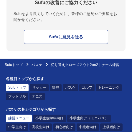
Sufuの改善にご協力ください
Sufuをより良くしていくために、皆様のご意見やご要望をお
聞かせください。
Sufuに意見を送る
Sufuトップ
バスケ
切り替えクローズアウト2on2｜チーム練習
各種目トップから探す
Sufuトップ
サッカー
野球
バスケ
ゴルフ
トレーニング
フットサル
テニス
バスケの各カテゴリから探す
練習メニュー
小学生低学年向け
小学生向け（ミニバス）
中学生向け
高校生向け
初心者向け
中級者向け
上級者向け