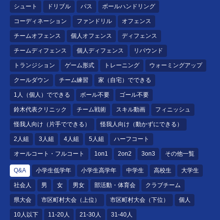
シュート
ドリブル
パス
ボールハンドリング
コーディネーション
ファンドリル
オフェンス
チームオフェンス
個人オフェンス
ディフェンス
チームディフェンス
個人ディフェンス
リバウンド
トランジション
ゲーム形式
トレーニング
ウォーミングアップ
クールダウン
チーム練習
家（自宅）でできる
1人（個人）でできる
ボール不要
ゴール不要
鈴木代表クリニック
チーム戦術
スキル動画
フィニッシュ
怪我人向け（片手でできる）
怪我人向け（動かずにできる）
2人組
3人組
4人組
5人組
ハーフコート
オールコート・フルコート
1on1
2on2
3on3
その他一覧
Q&A
小学生低学年
小学生高学年
中学生
高校生
大学生
社会人
男
女
男女
部活動・体育会
クラブチーム
県大会
市区町村大会（上位）
市区町村大会（下位）
個人
10人以下
11-20人
21-30人
31-40人