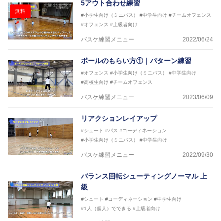
5アウト合わせ練習
無料
#小学生向け（ミニバス）
#中学生向け
#チームオフェンス
#オフェンス
#上級者向け
バスケ練習メニュー
2022/06/24
ボールのもらい方①｜パターン練習
#オフェンス
#小学生向け（ミニバス）
#中学生向け
#高校生向け
#チームオフェンス
バスケ練習メニュー
2023/06/09
リアクションレイアップ
#シュート
#パス
#コーディネーション
#小学生向け（ミニバス）
#中学生向け
バスケ練習メニュー
2022/09/30
バランス回転シューティングノーマル 上
級
#シュート
#コーディネーション
#中学生向け
#1人（個人）でできる
#上級者向け