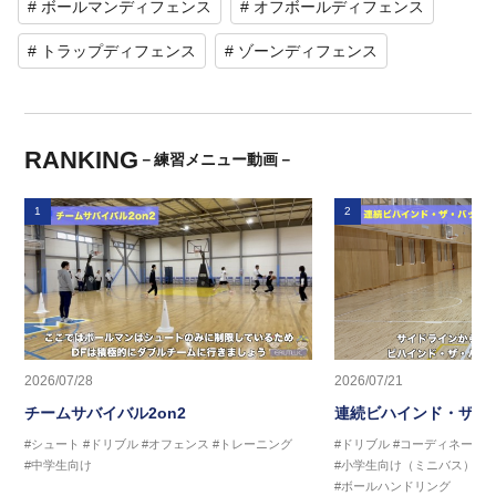
# ボールマンディフェンス
# オフボールディフェンス
# トラップディフェンス
# ゾーンディフェンス
RANKING
－練習メニュー動画－
1
2
2026/07/28
2026/07/21
チームサバイバル2on2
連続ビハインド・ザ・
#シュート
#ドリブル
#オフェンス
#トレーニング
#ドリブル
#コーディネーシ
#中学生向け
#小学生向け（ミニバス）
#
#ボールハンドリング