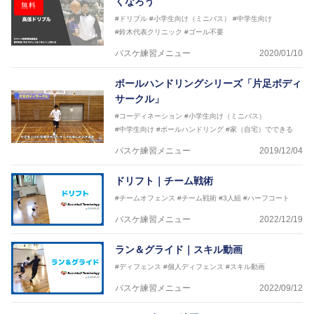
くなろう
無料
#ドリブル
#小学生向け（ミニバス）
#中学生向け
#鈴木代表クリニック
#ゴール不要
バスケ練習メニュー
2020/01/10
ボールハンドリングシリーズ「片足ボディ
サークル」
#コーディネーション
#小学生向け（ミニバス）
#中学生向け
#ボールハンドリング
#家（自宅）でできる
バスケ練習メニュー
2019/12/04
ドリフト｜チーム戦術
#チームオフェンス
#チーム戦術
#3人組
#ハーフコート
バスケ練習メニュー
2022/12/19
ラン＆グライド｜スキル動画
#ディフェンス
#個人ディフェンス
#スキル動画
バスケ練習メニュー
2022/09/12