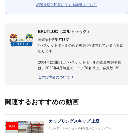
相談投稿と回答に関する詳細はこちら
ERUTLUC（エルトラック）
株式会社ERUTLUC
｢バスケットボールの家庭教師｣を運営している会社に
なります。
2004年に開始したバスケットボールの家庭教師事業
は、2022年4月時点でコーチ70名以上、会員数1300
名以上。
この指導者について
指導実績多数・各地講習会なども担当しており、「は
じめてのミニバスケットボール」「バスケットボール
IQ練習本」「バスケットボール判断力を高めるトレー
ニングブック」「バスケットボールの教科書１～４」
関連するおすすめの動画
など多くの書籍・DVDも監修しています。
【ERUTLUC代表鈴木良和コーチ JBA活動歴】
2016年U12ナショナルキャンプヘッドコーチ
カップリングスキップ 上級
2016年U13ナショナルキャンプヘッドコーチ
無料
#コーディネーション
#小学生向け（ミニバス）
2016年男子日本代表サポートコーチ