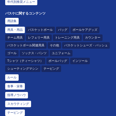
年代別推奨メニュー
バスケに関するコンテンツ
用語集
用具・用品
バスケットボール
バッグ
ボールケアグッズ
チーム用具
レフェリー用具
トレーニング用具
カウンター
バスケットボール関連用具
その他
バスケットシューズ・バッシュ
ゴール
ソックス・パンツ
ユニフォーム
Tシャツ（ティーシャツ）
ボールバッグ
インソール
シューティングマシン
テーピング
ルール
食事・栄養
指導ノウハウ
スカウティング
テーピング