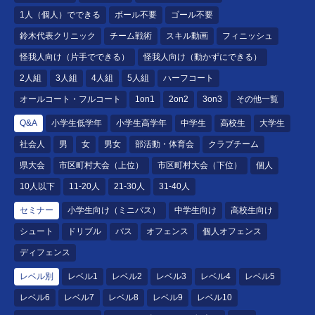
1人（個人）でできる
ボール不要
ゴール不要
鈴木代表クリニック
チーム戦術
スキル動画
フィニッシュ
怪我人向け（片手でできる）
怪我人向け（動かずにできる）
2人組
3人組
4人組
5人組
ハーフコート
オールコート・フルコート
1on1
2on2
3on3
その他一覧
Q&A
小学生低学年
小学生高学年
中学生
高校生
大学生
社会人
男
女
男女
部活動・体育会
クラブチーム
県大会
市区町村大会（上位）
市区町村大会（下位）
個人
10人以下
11-20人
21-30人
31-40人
セミナー
小学生向け（ミニバス）
中学生向け
高校生向け
シュート
ドリブル
パス
オフェンス
個人オフェンス
ディフェンス
レベル別
レベル1
レベル2
レベル3
レベル4
レベル5
レベル6
レベル7
レベル8
レベル9
レベル10