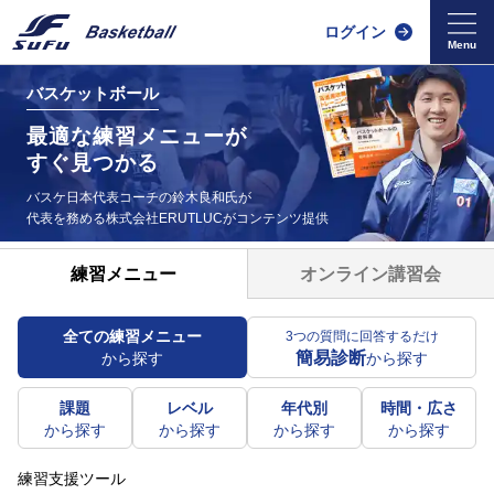
ログイン
バスケットボール
最適な練習メニューが
すぐ見つかる
バスケ日本代表コーチの鈴木良和氏が
代表を務める
株式会社ERUTLUCがコンテンツ提供
オンライン講習会
練習メニュー
全ての練習メニュー
3つの質問に回答するだけ
簡易診断
から探す
から探す
課題
レベル
年代別
時間・広さ
から探す
から探す
から探す
から探す
練習支援ツール