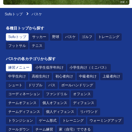
Sufuトップ
バスケ
各種目トップから探す
Sufuトップ
サッカー
野球
バスケ
ゴルフ
トレーニング
フットサル
テニス
バスケの各カテゴリから探す
練習メニュー
小学生低学年向け
小学生向け（ミニバス）
中学生向け
高校生向け
初心者向け
中級者向け
上級者向け
シュート
ドリブル
パス
ボールハンドリング
コーディネーション
ファンドリル
オフェンス
チームオフェンス
個人オフェンス
ディフェンス
チームディフェンス
個人ディフェンス
リバウンド
トランジション
ゲーム形式
トレーニング
ウォーミングアップ
クールダウン
チーム練習
家（自宅）でできる