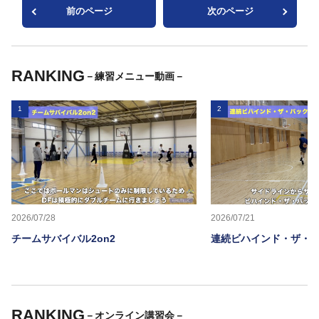
前のページ
次のページ
RANKING
－練習メニュー動画－
1
2
2026/07/28
2026/07/21
チームサバイバル2on2
連続ビハインド・ザ・
RANKING
－オンライン講習会－