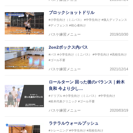
2021年～女子日本代表アシスタントコーチ
ブロックショットドリル
#小学生向け（ミニバス）
#中学生向け
#個人ディフェンス
#ディフェンス
#初心者向け
バスケ練習メニュー
2019/10/30
2on2ボックス内パス
#パス
#小学生向け（ミニバス）
#中学生向け
#高校生向け
#ゴール不要
バスケ練習メニュー
2021/12/14
ロールターン 回った後のバランス｜鈴木
良和 今より少し…
#ドリブル
#小学生向け（ミニバス）
#中学生向け
#鈴木代表クリニック
#ゴール不要
バスケ練習メニュー
2020/03/19
ラテラルウォールプッシュ
#トレーニング
#中学生向け
#高校生向け