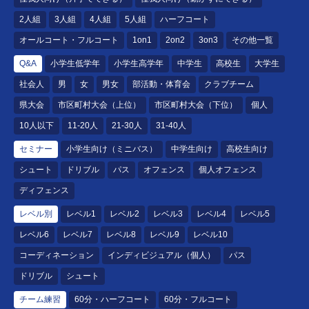
2人組
3人組
4人組
5人組
ハーフコート
オールコート・フルコート
1on1
2on2
3on3
その他一覧
Q&A
小学生低学年
小学生高学年
中学生
高校生
大学生
社会人
男
女
男女
部活動・体育会
クラブチーム
県大会
市区町村大会（上位）
市区町村大会（下位）
個人
10人以下
11-20人
21-30人
31-40人
セミナー
小学生向け（ミニバス）
中学生向け
高校生向け
シュート
ドリブル
パス
オフェンス
個人オフェンス
ディフェンス
レベル別
レベル1
レベル2
レベル3
レベル4
レベル5
レベル6
レベル7
レベル8
レベル9
レベル10
コーディネーション
インディビジュアル（個人）
パス
ドリブル
シュート
チーム練習
60分・ハーフコート
60分・フルコート