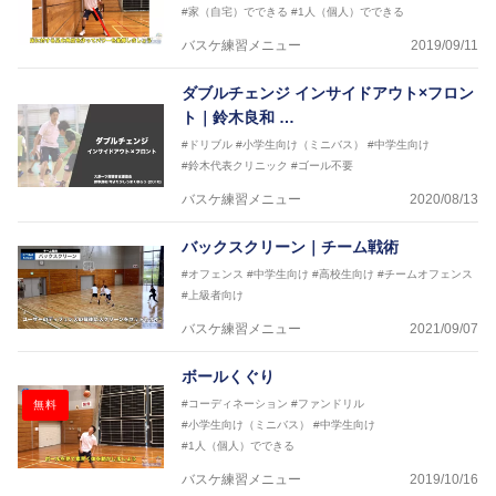
#家（自宅）でできる
#1人（個人）でできる
バスケ練習メニュー
2019/09/11
ダブルチェンジ インサイドアウト×フロン
ト｜鈴木良和 …
#ドリブル
#小学生向け（ミニバス）
#中学生向け
#鈴木代表クリニック
#ゴール不要
バスケ練習メニュー
2020/08/13
バックスクリーン｜チーム戦術
#オフェンス
#中学生向け
#高校生向け
#チームオフェンス
#上級者向け
バスケ練習メニュー
2021/09/07
ボールくぐり
#コーディネーション
#ファンドリル
無料
#小学生向け（ミニバス）
#中学生向け
#1人（個人）でできる
バスケ練習メニュー
2019/10/16