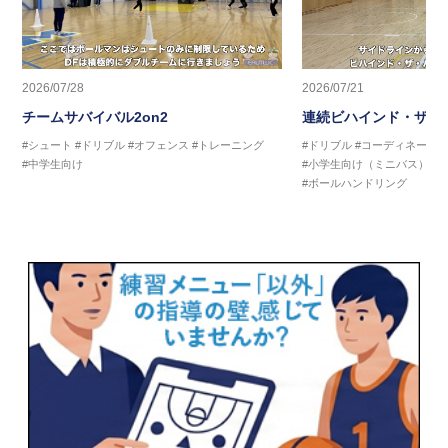
2026/07/28
2026/07/21
チームサバイバル2on2
連続ビハインド・ザ・
#シュート
#ドリブル
#オフェンス
#トレーニング
#ドリブル
#コーディネーシ
#中学生向け
#小学生向け（ミニバス）
#
#ボールハンドリング