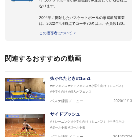
｢バスケットボールの家庭教師｣を運営している会社に
なります。
2004年に開始したバスケットボールの家庭教師事業
は、2022年4月時点でコーチ70名以上、会員数1300
名以上。
この指導者について
指導実績多数・各地講習会なども担当しており、「は
じめてのミニバスケットボール」「バスケットボール
IQ練習本」「バスケットボール判断力を高めるトレー
ニングブック」「バスケットボールの教科書１～４」
関連するおすすめの動画
など多くの書籍・DVDも監修しています。
【ERUTLUC代表鈴木良和コーチ JBA活動歴】
2016年U12ナショナルキャンプヘッドコーチ
抜かれたときの1on1
2016年U13ナショナルキャンプヘッドコーチ
#オフェンス
#ディフェンス
#小学生向け（ミニバス）
2016年男子日本代表サポートコーチ
#中学生向け
#個人オフェンス
2017年U12ナショナルキャンプヘッドコーチ
2017年U13ナショナルキャンプヘッドコーチ
バスケ練習メニュー
2020/11/13
2017年男子日本代表サポートコーチ
2018年U22日本代表スプリングキャンプアドバイザ
サイドプッシュ
リーコーチ
#トレーニング
#小学生向け（ミニバス）
#中学生向け
2018年U12ナショナルキャンプヘッドコーチ
#ボール不要
#ゴール不要
2018年U13ナショナルキャンプヘッドコーチ
2018年～2021年男子日本代表サポートコーチ
バスケ練習メニュー
2019/07/24