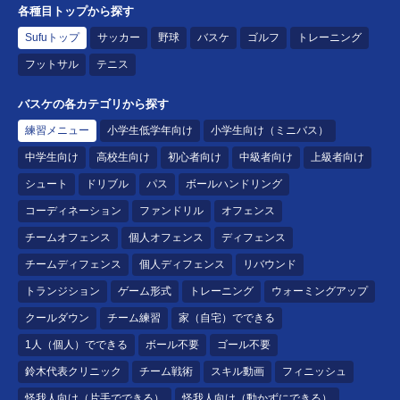
各種目トップから探す
Sufuトップ
サッカー
野球
バスケ
ゴルフ
トレーニング
フットサル
テニス
バスケの各カテゴリから探す
練習メニュー
小学生低学年向け
小学生向け（ミニバス）
中学生向け
高校生向け
初心者向け
中級者向け
上級者向け
シュート
ドリブル
パス
ボールハンドリング
コーディネーション
ファンドリル
オフェンス
チームオフェンス
個人オフェンス
ディフェンス
チームディフェンス
個人ディフェンス
リバウンド
トランジション
ゲーム形式
トレーニング
ウォーミングアップ
クールダウン
チーム練習
家（自宅）でできる
1人（個人）でできる
ボール不要
ゴール不要
鈴木代表クリニック
チーム戦術
スキル動画
フィニッシュ
怪我人向け（片手でできる）
怪我人向け（動かずにできる）