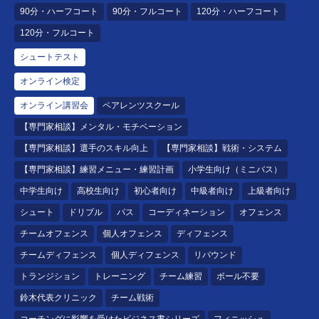
90分・ハーフコート
90分・フルコート
120分・ハーフコート
120分・フルコート
シュートテスト
オンライン検定
オンライン講習会
ペアレンツスクール
【専門家相談】メンタル・モチベーション
【専門家相談】選手のスキル向上
【専門家相談】戦術・システム
【専門家相談】練習メニュー・練習計画
小学生向け（ミニバス）
中学生向け
高校生向け
初心者向け
中級者向け
上級者向け
シュート
ドリブル
パス
コーディネーション
オフェンス
チームオフェンス
個人オフェンス
ディフェンス
チームディフェンス
個人ディフェンス
リバウンド
トランジション
トレーニング
チーム練習
ボール不要
鈴木代表クリニック
チーム戦術
コーチングに影響を受けたビジネス書シリーズ
フィニッシュ