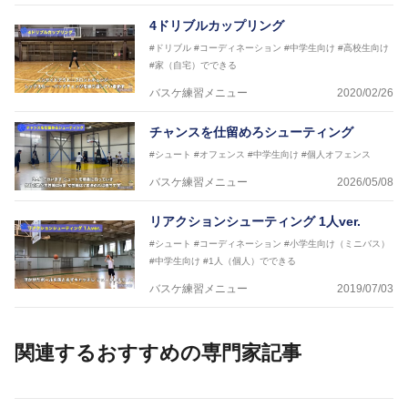
4ドリブルカップリング
#ドリブル
#コーディネーション
#中学生向け
#高校生向け
#家（自宅）でできる
バスケ練習メニュー
2020/02/26
チャンスを仕留めろシューティング
#シュート
#オフェンス
#中学生向け
#個人オフェンス
バスケ練習メニュー
2026/05/08
リアクションシューティング 1人ver.
#シュート
#コーディネーション
#小学生向け（ミニバス）
#中学生向け
#1人（個人）でできる
バスケ練習メニュー
2019/07/03
関連するおすすめの専門家記事