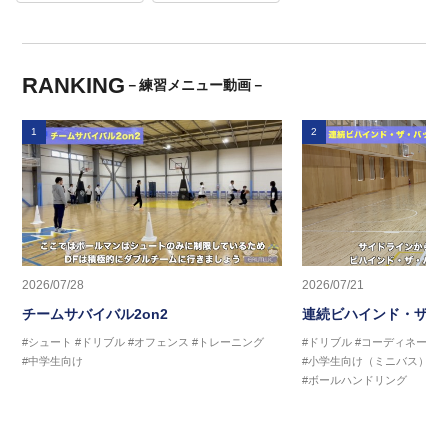
RANKING
－練習メニュー動画－
1
2
2026/07/28
2026/07/21
チームサバイバル2on2
連続ビハインド・ザ・
#シュート
#ドリブル
#オフェンス
#トレーニング
#ドリブル
#コーディネーシ
#中学生向け
#小学生向け（ミニバス）
#
#ボールハンドリング