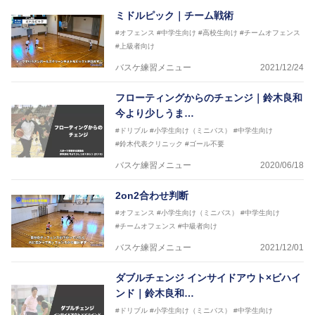
ミドルピック｜チーム戦術
#オフェンス
#中学生向け
#高校生向け
#チームオフェンス
#上級者向け
バスケ練習メニュー
2021/12/24
フローティングからのチェンジ｜鈴木良和
今より少しうま…
#ドリブル
#小学生向け（ミニバス）
#中学生向け
#鈴木代表クリニック
#ゴール不要
バスケ練習メニュー
2020/06/18
2on2合わせ判断
#オフェンス
#小学生向け（ミニバス）
#中学生向け
#チームオフェンス
#中級者向け
バスケ練習メニュー
2021/12/01
ダブルチェンジ インサイドアウト×ビハイ
ンド｜鈴木良和…
#ドリブル
#小学生向け（ミニバス）
#中学生向け