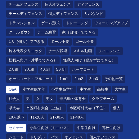
チームオフェンス
個人オフェンス
ディフェンス
チームディフェンス
個人ディフェンス
リバウンド
トランジション
ゲーム形式
トレーニング
ウォーミングアップ
クールダウン
チーム練習
家（自宅）でできる
1人（個人）でできる
ボール不要
ゴール不要
鈴木代表クリニック
チーム戦術
スキル動画
フィニッシュ
怪我人向け（片手でできる）
怪我人向け（動かずにできる）
2人組
3人組
4人組
5人組
ハーフコート
オールコート・フルコート
1on1
2on2
3on3
その他一覧
Q&A
小学生低学年
小学生高学年
中学生
高校生
大学生
社会人
男
女
男女
部活動・体育会
クラブチーム
県大会
市区町村大会（上位）
市区町村大会（下位）
個人
10人以下
11-20人
21-30人
31-40人
セミナー
小学生向け（ミニバス）
中学生向け
高校生向け
シュート
ドリブル
パス
オフェンス
個人オフェンス