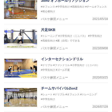
3on0 オフボールリアクション
2016年U13ナショナルキャンプヘッドコーチ
#オフェンス
#中学生向け
#高校生向け
#チームオフェンス
2016年男子日本代表サポートコーチ
#初心者向け
2017年U12ナショナルキャンプヘッドコーチ
2017年U13ナショナルキャンプヘッドコーチ
バスケ練習メニュー
2021/05/18
2017年男子日本代表サポートコーチ
2018年U22日本代表スプリングキャンプアドバイザ
片足SKB
リーコーチ
#トレーニング
#小学生向け（ミニバス）
#中学生向け
2018年U12ナショナルキャンプヘッドコーチ
#高校生向け
#家（自宅）でできる
2018年U13ナショナルキャンプヘッドコーチ
2018年～2021年男子日本代表サポートコーチ
バスケ練習メニュー
2023/09/08
2021年～女子日本代表アシスタントコーチ
インターセクションドリル
#ドリブル
#ファンドリル
#小学生向け（ミニバス）
#中学生向け
#ゴール不要
バスケ練習メニュー
2020/03/25
チームサバイバル2on2
#シュート
#ドリブル
#オフェンス
#トレーニング
#中学生向け
バスケ練習メニュー
2026/07/28