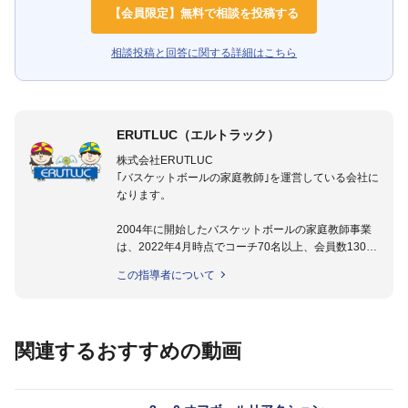
【会員限定】無料で相談を投稿する
相談投稿と回答に関する詳細はこちら
ERUTLUC（エルトラック）
株式会社ERUTLUC
｢バスケットボールの家庭教師｣を運営している会社に
なります。
2004年に開始したバスケットボールの家庭教師事業
は、2022年4月時点でコーチ70名以上、会員数1300
名以上。
この指導者について
指導実績多数・各地講習会なども担当しており、「は
じめてのミニバスケットボール」「バスケットボール
IQ練習本」「バスケットボール判断力を高めるトレー
ニングブック」「バスケットボールの教科書１～４」
関連するおすすめの動画
など多くの書籍・DVDも監修しています。
【ERUTLUC代表鈴木良和コーチ JBA活動歴】
2016年U12ナショナルキャンプヘッドコーチ