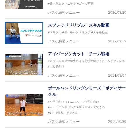
#鈴木代表クリニック
#ゴール不要
バスケ練習メニュー
2020/08/20
スプレッドドリブル｜スキル動画
#ドリブル
#ボールハンドリング
#スキル動画
バスケ練習メニュー
2022/09/19
アイバーソンカット｜チーム戦術
#オフェンス
#中学生向け
#高校生向け
#チームオフェンス
#上級者向け
バスケ練習メニュー
2021/09/07
ボールハンドリングシリーズ「ボディサー
クル」
#小学生向け（ミニバス）
#中学生向け
#ボールハンドリング
#家（自宅）でできる
#1人（個人）でできる
バスケ練習メニュー
2019/10/30