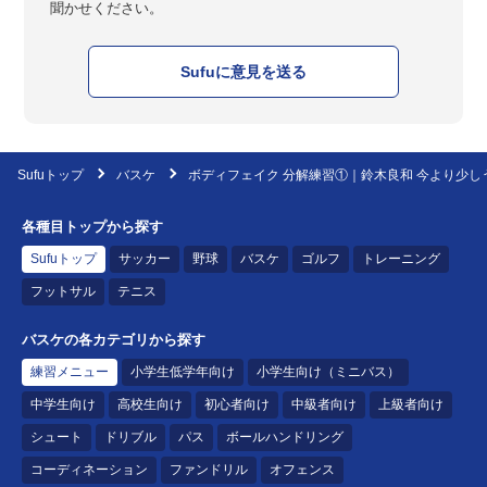
聞かせください。
Sufuに意見を送る
Sufuトップ
バスケ
ボディフェイク 分解練習①｜鈴木良和 今より少し
各種目トップから探す
Sufuトップ
サッカー
野球
バスケ
ゴルフ
トレーニング
フットサル
テニス
バスケの各カテゴリから探す
練習メニュー
小学生低学年向け
小学生向け（ミニバス）
中学生向け
高校生向け
初心者向け
中級者向け
上級者向け
シュート
ドリブル
パス
ボールハンドリング
コーディネーション
ファンドリル
オフェンス