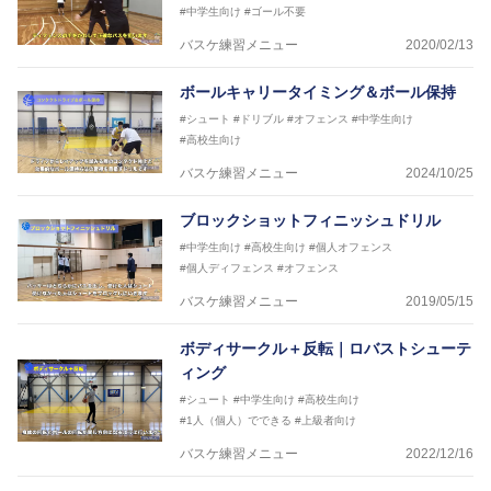
#中学生向け
#ゴール不要
バスケ練習メニュー
2020/02/13
ボールキャリータイミング＆ボール保持
#シュート
#ドリブル
#オフェンス
#中学生向け
#高校生向け
バスケ練習メニュー
2024/10/25
ブロックショットフィニッシュドリル
#中学生向け
#高校生向け
#個人オフェンス
#個人ディフェンス
#オフェンス
バスケ練習メニュー
2019/05/15
ボディサークル＋反転｜ロバストシューテ
ィング
#シュート
#中学生向け
#高校生向け
#1人（個人）でできる
#上級者向け
バスケ練習メニュー
2022/12/16