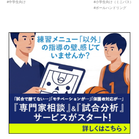
#中学生向け
#小学生向け（ミニバス）
#
#ボールハンドリング