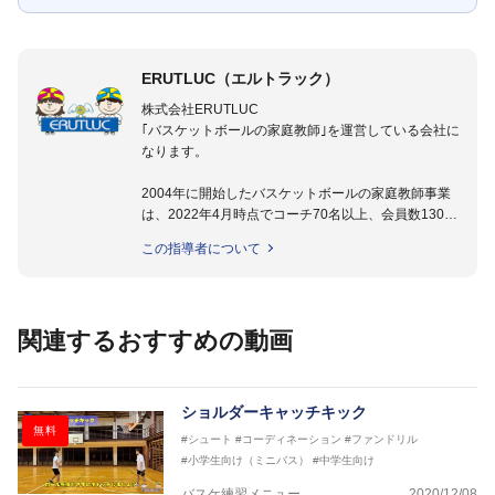
ERUTLUC（エルトラック）
株式会社ERUTLUC
｢バスケットボールの家庭教師｣を運営している会社に
なります。
2004年に開始したバスケットボールの家庭教師事業
は、2022年4月時点でコーチ70名以上、会員数1300
名以上。
この指導者について
指導実績多数・各地講習会なども担当しており、「は
じめてのミニバスケットボール」「バスケットボール
IQ練習本」「バスケットボール判断力を高めるトレー
ニングブック」「バスケットボールの教科書１～４」
関連するおすすめの動画
など多くの書籍・DVDも監修しています。
【ERUTLUC代表鈴木良和コーチ JBA活動歴】
2016年U12ナショナルキャンプヘッドコーチ
ショルダーキャッチキック
2016年U13ナショナルキャンプヘッドコーチ
無料
#シュート
#コーディネーション
#ファンドリル
2016年男子日本代表サポートコーチ
#小学生向け（ミニバス）
#中学生向け
2017年U12ナショナルキャンプヘッドコーチ
2017年U13ナショナルキャンプヘッドコーチ
バスケ練習メニュー
2020/12/08