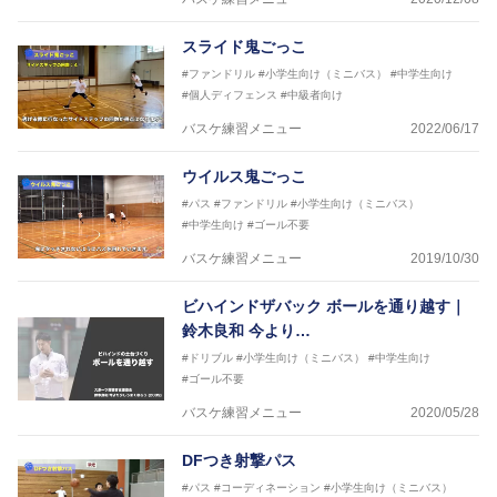
2017年男子日本代表サポートコーチ
2018年U22日本代表スプリングキャンプアドバイザ
スライド鬼ごっこ
リーコーチ
#ファンドリル
#小学生向け（ミニバス）
#中学生向け
2018年U12ナショナルキャンプヘッドコーチ
#個人ディフェンス
#中級者向け
2018年U13ナショナルキャンプヘッドコーチ
2018年～2021年男子日本代表サポートコーチ
バスケ練習メニュー
2022/06/17
2021年～女子日本代表アシスタントコーチ
ウイルス鬼ごっこ
#パス
#ファンドリル
#小学生向け（ミニバス）
#中学生向け
#ゴール不要
バスケ練習メニュー
2019/10/30
ビハインドザバック ボールを通り越す｜
鈴木良和 今より…
#ドリブル
#小学生向け（ミニバス）
#中学生向け
#ゴール不要
バスケ練習メニュー
2020/05/28
DFつき射撃パス
#パス
#コーディネーション
#小学生向け（ミニバス）