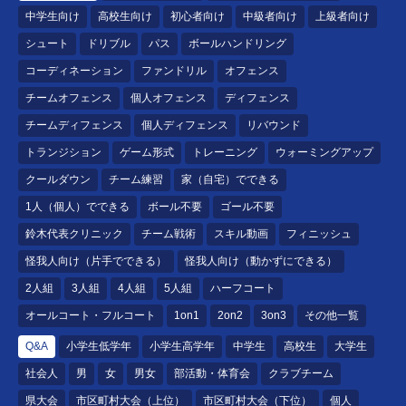
中学生向け
高校生向け
初心者向け
中級者向け
上級者向け
シュート
ドリブル
パス
ボールハンドリング
コーディネーション
ファンドリル
オフェンス
チームオフェンス
個人オフェンス
ディフェンス
チームディフェンス
個人ディフェンス
リバウンド
トランジション
ゲーム形式
トレーニング
ウォーミングアップ
クールダウン
チーム練習
家（自宅）でできる
1人（個人）でできる
ボール不要
ゴール不要
鈴木代表クリニック
チーム戦術
スキル動画
フィニッシュ
怪我人向け（片手でできる）
怪我人向け（動かずにできる）
2人組
3人組
4人組
5人組
ハーフコート
オールコート・フルコート
1on1
2on2
3on3
その他一覧
Q&A
小学生低学年
小学生高学年
中学生
高校生
大学生
社会人
男
女
男女
部活動・体育会
クラブチーム
県大会
市区町村大会（上位）
市区町村大会（下位）
個人