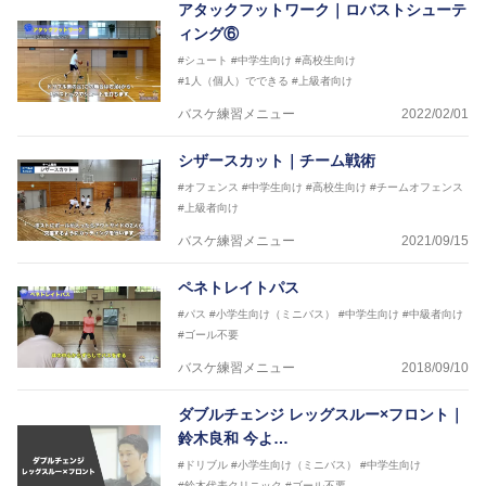
アタックフットワーク｜ロバストシューテ
ィング⑥
#シュート
#中学生向け
#高校生向け
#1人（個人）でできる
#上級者向け
バスケ練習メニュー
2022/02/01
シザースカット｜チーム戦術
#オフェンス
#中学生向け
#高校生向け
#チームオフェンス
#上級者向け
バスケ練習メニュー
2021/09/15
ペネトレイトパス
#パス
#小学生向け（ミニバス）
#中学生向け
#中級者向け
#ゴール不要
バスケ練習メニュー
2018/09/10
ダブルチェンジ レッグスルー×フロント｜
鈴木良和 今よ…
#ドリブル
#小学生向け（ミニバス）
#中学生向け
#鈴木代表クリニック
#ゴール不要