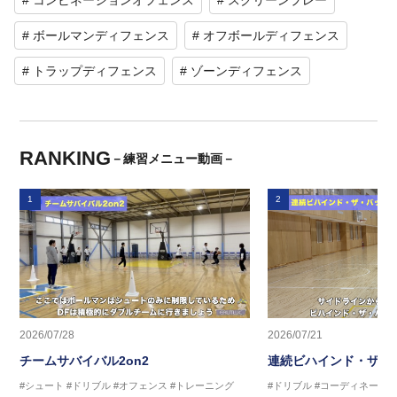
# コンビネーションオフェンス
# スクリーンプレー
# ボールマンディフェンス
# オフボールディフェンス
# トラップディフェンス
# ゾーンディフェンス
RANKING
－練習メニュー動画－
1
2
2026/07/28
2026/07/21
チームサバイバル2on2
連続ビハインド・ザ・
#シュート
#ドリブル
#オフェンス
#トレーニング
#ドリブル
#コーディネーシ