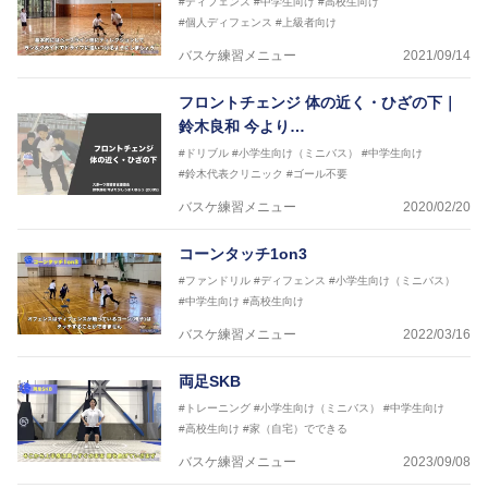
#ディフェンス
#中学生向け
#高校生向け
#個人ディフェンス
#上級者向け
バスケ練習メニュー
2021/09/14
フロントチェンジ 体の近く・ひざの下｜
鈴木良和 今より…
#ドリブル
#小学生向け（ミニバス）
#中学生向け
#鈴木代表クリニック
#ゴール不要
バスケ練習メニュー
2020/02/20
コーンタッチ1on3
#ファンドリル
#ディフェンス
#小学生向け（ミニバス）
#中学生向け
#高校生向け
バスケ練習メニュー
2022/03/16
両足SKB
#トレーニング
#小学生向け（ミニバス）
#中学生向け
#高校生向け
#家（自宅）でできる
バスケ練習メニュー
2023/09/08