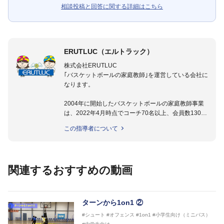
相談投稿と回答に関する詳細はこちら
ERUTLUC（エルトラック）
株式会社ERUTLUC
｢バスケットボールの家庭教師｣を運営している会社に
なります。
2004年に開始したバスケットボールの家庭教師事業
は、2022年4月時点でコーチ70名以上、会員数1300
名以上。
この指導者について
指導実績多数・各地講習会なども担当しており、「は
じめてのミニバスケットボール」「バスケットボール
IQ練習本」「バスケットボール判断力を高めるトレー
ニングブック」「バスケットボールの教科書１～４」
関連するおすすめの動画
など多くの書籍・DVDも監修しています。
【ERUTLUC代表鈴木良和コーチ JBA活動歴】
2016年U12ナショナルキャンプヘッドコーチ
ターンから1on1 ②
2016年U13ナショナルキャンプヘッドコーチ
#シュート
#オフェンス
#1on1
#小学生向け（ミニバス）
2016年男子日本代表サポートコーチ