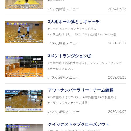
#中学生向け
2017年U12ナショナルキャンプヘッドコーチ
2017年U13ナショナルキャンプヘッドコーチ
バスケ練習メニュー
2024/05/13
2017年男子日本代表サポートコーチ
2018年U22日本代表スプリングキャンプアドバイザ
3人組ボール落としキャッチ
リーコーチ
#コーディネーション
#ファンドリル
2018年U12ナショナルキャンプヘッドコーチ
#小学生向け（ミニバス）
#中学生向け
#ゴール不要
2018年U13ナショナルキャンプヘッドコーチ
2018年～2021年男子日本代表サポートコーチ
バスケ練習メニュー
2021/10/13
2021年～女子日本代表アシスタントコーチ
3メントランジション①
#中学生向け
#高校生向け
#トランジション
#オフェンス
#チームオフェンス
バスケ練習メニュー
2019/08/21
アウトナンバーラリー｜チーム練習
#小学生向け（ミニバス）
#中学生向け
#高校生向け
#トランジション
#チーム練習
バスケ練習メニュー
2020/10/07
クイックストップクローズアウト