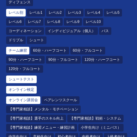
ディフェンス
レベル別
レベル1
レベル2
レベル3
レベル4
レベル5
レベル6
レベル7
レベル8
レベル9
レベル10
コーディネーション
インディビジュアル（個人）
パス
ドリブル
シュート
チーム練習
60分・ハーフコート
60分・フルコート
90分・ハーフコート
90分・フルコート
120分・ハーフコート
120分・フルコート
シュートテスト
オンライン検定
オンライン講習会
ペアレンツスクール
【専門家相談】メンタル・モチベーション
【専門家相談】選手のスキル向上
【専門家相談】戦術・システム
【専門家相談】練習メニュー・練習計画
小学生向け（ミニバス）
中学生向け
高校生向け
初心者向け
中級者向け
上級者向け