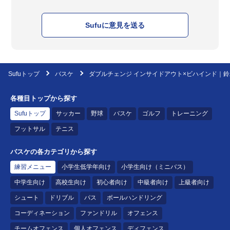
Sufuに意見を送る
Sufuトップ
バスケ
ダブルチェンジ インサイドアウト×ビハインド｜鈴
各種目トップから探す
Sufuトップ
サッカー
野球
バスケ
ゴルフ
トレーニング
フットサル
テニス
バスケの各カテゴリから探す
練習メニュー
小学生低学年向け
小学生向け（ミニバス）
中学生向け
高校生向け
初心者向け
中級者向け
上級者向け
シュート
ドリブル
パス
ボールハンドリング
コーディネーション
ファンドリル
オフェンス
チームオフェンス
個人オフェンス
ディフェンス