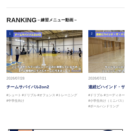
RANKING
－練習メニュー動画－
1
2
2026/07/28
2026/07/21
チームサバイバル2on2
連続ビハインド・ザ・
#シュート
#ドリブル
#オフェンス
#トレーニング
#ドリブル
#コーディネーシ
#中学生向け
#小学生向け（ミニバス）
#
#ボールハンドリング