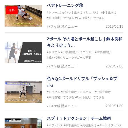
ベアトレーニング④
無料
#トレーニング
#小学生向け（ミニバス）
#中学生向け
#家（自宅）でできる
#1人（個人）でできる
バスケ練習メニュー
2019/06/19
2ボール その場とボール起こし｜鈴木良和
今より少しう…
#ドリブル
#小学生向け（ミニバス）
#中学生向け
#鈴木代表クリニック
#ゴール不要
バスケ練習メニュー
2020/02/06
色々な1ボールドリブル「プッシュ＆プ
ル」
#ドリブル
#小学生向け（ミニバス）
#中学生向け
#家（自宅）でできる
#1人（個人）でできる
バスケ練習メニュー
2019/01/30
スプリットアクション｜チーム戦術
#オフェンス
#中学生向け
#高校生向け
#チームオフェンス