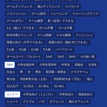
チームディフェンス
個人ディフェンス
リバウンド
トランジション
ゲーム形式
トレーニング
ウォーミングアップ
クールダウン
チーム練習
家（自宅）でできる
1人（個人）でできる
ボール不要
ゴール不要
鈴木代表クリニック
チーム戦術
スキル動画
フィニッシュ
怪我人向け（片手でできる）
怪我人向け（動かずにできる）
2人組
3人組
4人組
5人組
ハーフコート
オールコート・フルコート
1on1
2on2
3on3
その他一覧
Q&A
小学生低学年
小学生高学年
中学生
高校生
大学生
社会人
男
女
男女
部活動・体育会
クラブチーム
県大会
市区町村大会（上位）
市区町村大会（下位）
個人
10人以下
11-20人
21-30人
31-40人
セミナー
小学生向け（ミニバス）
中学生向け
高校生向け
シュート
ドリブル
パス
オフェンス
個人オフェンス