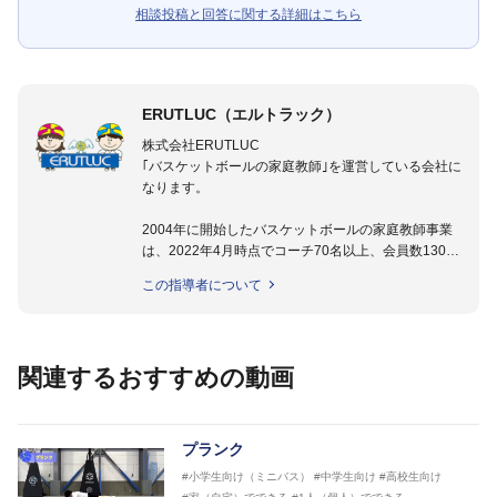
相談投稿と回答に関する詳細はこちら
ERUTLUC（エルトラック）
株式会社ERUTLUC
｢バスケットボールの家庭教師｣を運営している会社に
なります。
2004年に開始したバスケットボールの家庭教師事業
は、2022年4月時点でコーチ70名以上、会員数1300
名以上。
この指導者について
指導実績多数・各地講習会なども担当しており、「は
じめてのミニバスケットボール」「バスケットボール
IQ練習本」「バスケットボール判断力を高めるトレー
ニングブック」「バスケットボールの教科書１～４」
関連するおすすめの動画
など多くの書籍・DVDも監修しています。
【ERUTLUC代表鈴木良和コーチ JBA活動歴】
2016年U12ナショナルキャンプヘッドコーチ
プランク
2016年U13ナショナルキャンプヘッドコーチ
#小学生向け（ミニバス）
#中学生向け
#高校生向け
2016年男子日本代表サポートコーチ