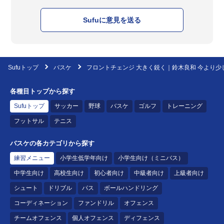
Sufuに意見を送る
Sufuトップ
バスケ
フロントチェンジ 大きく鋭く｜鈴木良和 今より少
各種目トップから探す
Sufuトップ
サッカー
野球
バスケ
ゴルフ
トレーニング
フットサル
テニス
バスケの各カテゴリから探す
練習メニュー
小学生低学年向け
小学生向け（ミニバス）
中学生向け
高校生向け
初心者向け
中級者向け
上級者向け
シュート
ドリブル
パス
ボールハンドリング
コーディネーション
ファンドリル
オフェンス
チームオフェンス
個人オフェンス
ディフェンス