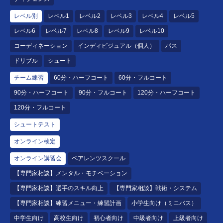
レベル別
レベル1
レベル2
レベル3
レベル4
レベル5
レベル6
レベル7
レベル8
レベル9
レベル10
コーディネーション
インディビジュアル（個人）
パス
ドリブル
シュート
チーム練習
60分・ハーフコート
60分・フルコート
90分・ハーフコート
90分・フルコート
120分・ハーフコート
120分・フルコート
シュートテスト
オンライン検定
オンライン講習会
ペアレンツスクール
【専門家相談】メンタル・モチベーション
【専門家相談】選手のスキル向上
【専門家相談】戦術・システム
【専門家相談】練習メニュー・練習計画
小学生向け（ミニバス）
中学生向け
高校生向け
初心者向け
中級者向け
上級者向け