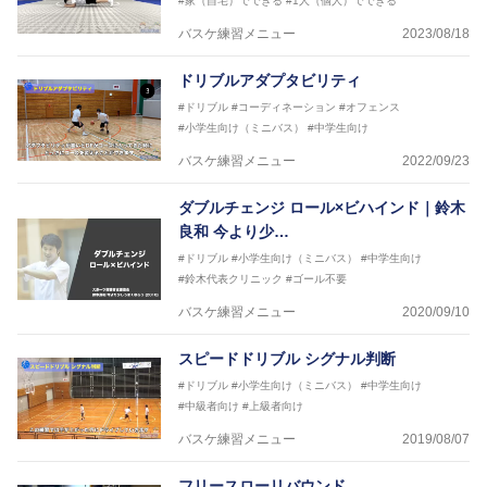
#家（自宅）でできる
#1人（個人）でできる
2017年U12ナショナルキャンプヘッドコーチ
2017年U13ナショナルキャンプヘッドコーチ
バスケ練習メニュー
2023/08/18
2017年男子日本代表サポートコーチ
2018年U22日本代表スプリングキャンプアドバイザ
ドリブルアダプタビリティ
リーコーチ
#ドリブル
#コーディネーション
#オフェンス
2018年U12ナショナルキャンプヘッドコーチ
#小学生向け（ミニバス）
#中学生向け
2018年U13ナショナルキャンプヘッドコーチ
2018年～2021年男子日本代表サポートコーチ
バスケ練習メニュー
2022/09/23
2021年～女子日本代表アシスタントコーチ
ダブルチェンジ ロール×ビハインド｜鈴木
良和 今より少…
#ドリブル
#小学生向け（ミニバス）
#中学生向け
#鈴木代表クリニック
#ゴール不要
バスケ練習メニュー
2020/09/10
スピードドリブル シグナル判断
#ドリブル
#小学生向け（ミニバス）
#中学生向け
#中級者向け
#上級者向け
バスケ練習メニュー
2019/08/07
フリースローリバウンド