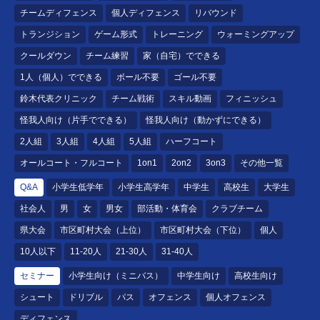
チームディフェンス
個人ディフェンス
リバウンド
トランジション
ゲーム形式
トレーニング
ウォーミングアップ
クールダウン
チーム練習
家（自宅）でできる
1人（個人）でできる
ボール不要
ゴール不要
鈴木代表クリニック
チーム戦術
スキル動画
フィニッシュ
怪我人向け（片手でできる）
怪我人向け（動かずにできる）
2人組
3人組
4人組
5人組
ハーフコート
オールコート・フルコート
1on1
2on2
3on3
その他一覧
Q&A
小学生低学年
小学生高学年
中学生
高校生
大学生
社会人
男
女
男女
部活動・体育会
クラブチーム
県大会
市区町村大会（上位）
市区町村大会（下位）
個人
10人以下
11-20人
21-30人
31-40人
セミナー
小学生向け（ミニバス）
中学生向け
高校生向け
シュート
ドリブル
パス
オフェンス
個人オフェンス
ディフェンス