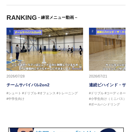
RANKING
－練習メニュー動画－
1
2
2026/07/28
2026/07/21
チームサバイバル2on2
連続ビハインド・ザ・
#シュート
#ドリブル
#オフェンス
#トレーニング
#ドリブル
#コーディネーシ
#中学生向け
#小学生向け（ミニバス）
#
#ボールハンドリング