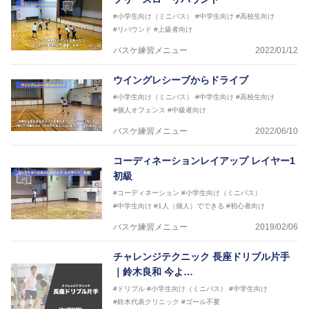
#小学生向け（ミニバス）
#中学生向け
#高校生向け
#リバウンド
#上級者向け
バスケ練習メニュー
2022/01/12
ウイングレシーブからドライブ
#小学生向け（ミニバス）
#中学生向け
#高校生向け
#個人オフェンス
#中級者向け
バスケ練習メニュー
2022/06/10
コーディネーションレイアップ レイヤー1
初級
#コーディネーション
#小学生向け（ミニバス）
#中学生向け
#1人（個人）でできる
#初心者向け
バスケ練習メニュー
2019/02/06
チャレンジテクニック 長座ドリブル片手
｜鈴木良和 今よ…
#ドリブル
#小学生向け（ミニバス）
#中学生向け
#鈴木代表クリニック
#ゴール不要