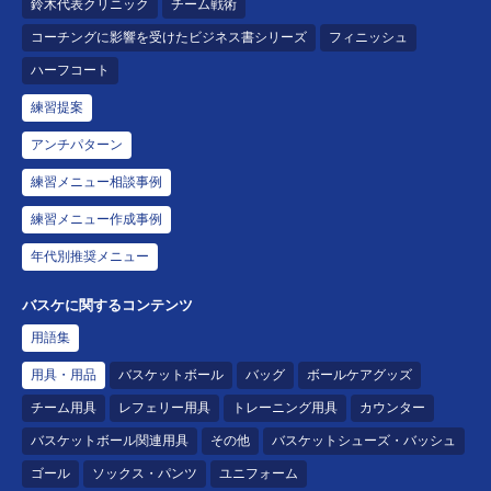
鈴木代表クリニック
チーム戦術
コーチングに影響を受けたビジネス書シリーズ
フィニッシュ
ハーフコート
練習提案
アンチパターン
練習メニュー相談事例
練習メニュー作成事例
年代別推奨メニュー
バスケに関するコンテンツ
用語集
用具・用品
バスケットボール
バッグ
ボールケアグッズ
チーム用具
レフェリー用具
トレーニング用具
カウンター
バスケットボール関連用具
その他
バスケットシューズ・バッシュ
ゴール
ソックス・パンツ
ユニフォーム