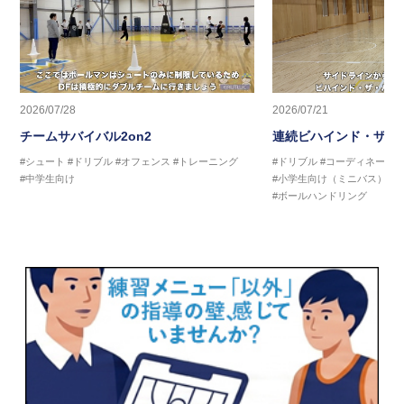
2026/07/28
2026/07/21
チームサバイバル2on2
連続ビハインド・ザ・
#シュート
#ドリブル
#オフェンス
#トレーニング
#ドリブル
#コーディネーシ
#中学生向け
#小学生向け（ミニバス）
#
#ボールハンドリング