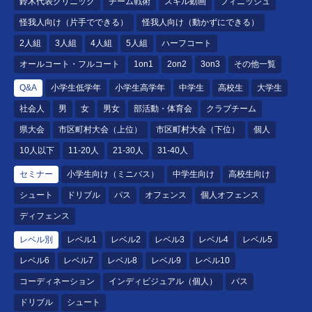
鈴木代表クリニック
チーム戦術
スキル動画
フィニッシュ
怪我人向け（片手でできる）
怪我人向け（動かずにできる）
2人組
3人組
4人組
5人組
ハーフコート
オールコート・フルコート
1on1
2on2
3on3
その他一覧
Q&A
小学生低学年
小学生高学年
中学生
高校生
大学生
社会人
男
女
男女
部活動・体育会
クラブチーム
県大会
市区町村大会（上位）
市区町村大会（下位）
個人
10人以下
11-20人
21-30人
31-40人
セミナー
小学生向け（ミニバス）
中学生向け
高校生向け
シュート
ドリブル
パス
オフェンス
個人オフェンス
ディフェンス
レベル別
レベル1
レベル2
レベル3
レベル4
レベル5
レベル6
レベル7
レベル8
レベル9
レベル10
コーディネーション
インディビジュアル（個人）
パス
ドリブル
シュート