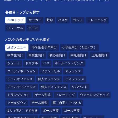
各種目トップから探す
Sufuトップ
サッカー
野球
バスケ
ゴルフ
トレーニング
フットサル
テニス
バスケの各カテゴリから探す
練習メニュー
小学生低学年向け
小学生向け（ミニバス）
中学生向け
高校生向け
初心者向け
中級者向け
上級者向け
シュート
ドリブル
パス
ボールハンドリング
コーディネーション
ファンドリル
オフェンス
チームオフェンス
個人オフェンス
ディフェンス
チームディフェンス
個人ディフェンス
リバウンド
トランジション
ゲーム形式
トレーニング
ウォーミングアップ
クールダウン
チーム練習
家（自宅）でできる
1人（個人）でできる
ボール不要
ゴール不要