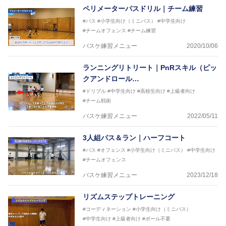
ペリメーターパスドリル｜チーム練習
#パス
#小学生向け（ミニバス）
#中学生向け
#チームオフェンス
#チーム練習
バスケ練習メニュー
2020/10/06
ランニングリトリート｜PnRスキル（ピッ
クアンドロール…
#ドリブル
#中学生向け
#高校生向け
#上級者向け
#チーム戦術
バスケ練習メニュー
2022/05/11
3人組パス＆ラン｜ハーフコート
#パス
#オフェンス
#小学生向け（ミニバス）
#中学生向け
#チームオフェンス
バスケ練習メニュー
2023/12/18
リズムステップトレーニング
#コーディネーション
#小学生向け（ミニバス）
#中学生向け
#上級者向け
#ボール不要