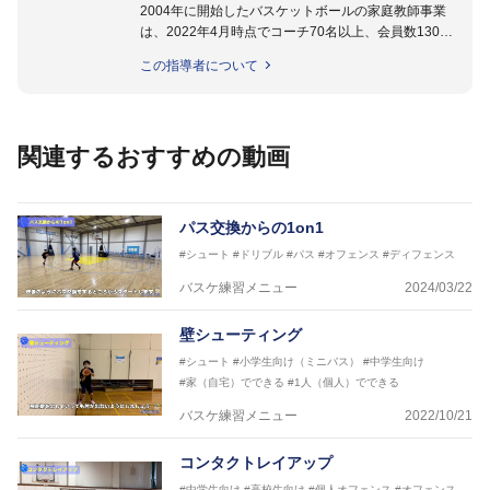
2004年に開始したバスケットボールの家庭教師事業
は、2022年4月時点でコーチ70名以上、会員数1300
名以上。
この指導者について
指導実績多数・各地講習会なども担当しており、「は
じめてのミニバスケットボール」「バスケットボール
IQ練習本」「バスケットボール判断力を高めるトレー
ニングブック」「バスケットボールの教科書１～４」
関連するおすすめの動画
など多くの書籍・DVDも監修しています。
【ERUTLUC代表鈴木良和コーチ JBA活動歴】
2016年U12ナショナルキャンプヘッドコーチ
パス交換からの1on1
2016年U13ナショナルキャンプヘッドコーチ
#シュート
#ドリブル
#パス
#オフェンス
#ディフェンス
2016年男子日本代表サポートコーチ
2017年U12ナショナルキャンプヘッドコーチ
バスケ練習メニュー
2024/03/22
2017年U13ナショナルキャンプヘッドコーチ
2017年男子日本代表サポートコーチ
壁シューティング
2018年U22日本代表スプリングキャンプアドバイザ
#シュート
#小学生向け（ミニバス）
#中学生向け
リーコーチ
#家（自宅）でできる
#1人（個人）でできる
2018年U12ナショナルキャンプヘッドコーチ
2018年U13ナショナルキャンプヘッドコーチ
バスケ練習メニュー
2022/10/21
2018年～2021年男子日本代表サポートコーチ
2021年～女子日本代表アシスタントコーチ
コンタクトレイアップ
#中学生向け
#高校生向け
#個人オフェンス
#オフェンス