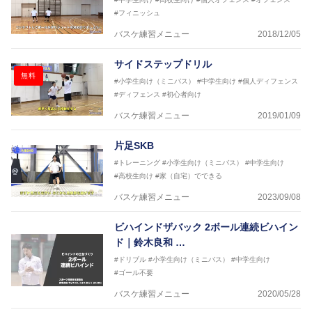
#フィニッシュ
バスケ練習メニュー
2018/12/05
サイドステップドリル
無料
#小学生向け（ミニバス）
#中学生向け
#個人ディフェンス
#ディフェンス
#初心者向け
バスケ練習メニュー
2019/01/09
片足SKB
#トレーニング
#小学生向け（ミニバス）
#中学生向け
#高校生向け
#家（自宅）でできる
バスケ練習メニュー
2023/09/08
ビハインドザバック 2ボール連続ビハイン
ド｜鈴木良和 …
#ドリブル
#小学生向け（ミニバス）
#中学生向け
#ゴール不要
バスケ練習メニュー
2020/05/28