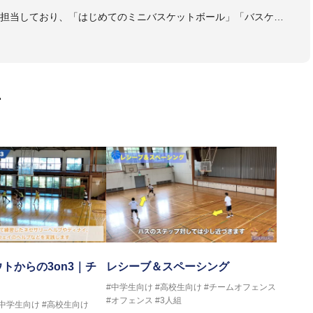
も担当しており、「はじめてのミニバスケットボール」「バスケッ
ットボール判断力を高めるトレーニングブック」「バスケットボール
・DVDも監修しています。
 JBA活動歴】
ヘッドコーチ
画
ヘッドコーチ
ーチ
ヘッドコーチ
ヘッドコーチ
ーチ
グキャンプアドバイザリーコーチ
ヘッドコーチ
ヘッドコーチ
サポートコーチ
ントコーチ
トからの3on3｜チ
レシーブ＆スペーシング
#中学生向け
#高校生向け
#チームオフェンス
#オフェンス
#3人組
#中学生向け
#高校生向け