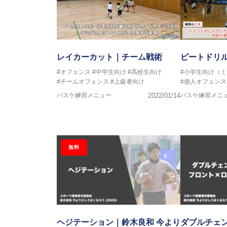
レイカーカット｜チーム戦術
ピートドリ
#オフェンス
#中学生向け
#高校生向け
#小学生向け（
#チームオフェンス
#上級者向け
#個人オフェンス
バスケ練習メニュー
2022/01/14
バスケ練習メニ
無料
ヘジテーション｜鈴木良和 今より
ダブルチェン