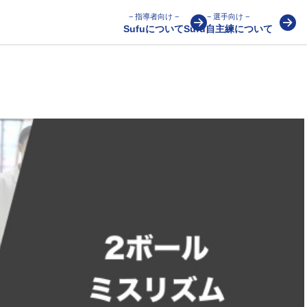
− 指導者向け −
− 選手向け −
Sufuについて
Sufu自主練について