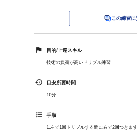
この練習に
目的/上達スキル
技術の負荷が高いドリブル練習
目安所要時間
10分
手順
1.
左で1回ドリブルする間に右で2回つきま