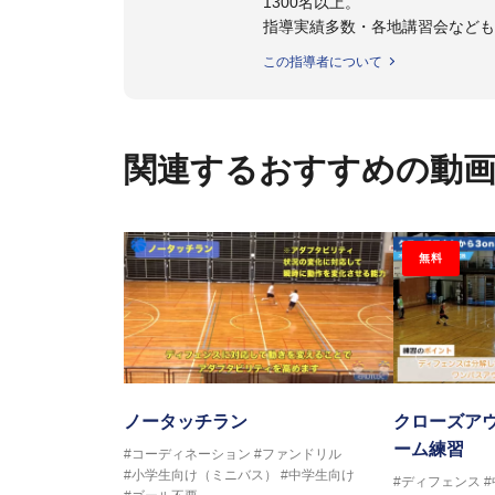
1300名以上。
指導実績多数・各地講習会など
トボール IQ練習本」「バスケ
この指導者について
の教科書１～４」など多くの書籍
【ERUTLUC代表鈴木良和コーチ
2016年U12ナショナルキャンプ
関連するおすすめの動
2016年U13ナショナルキャンプ
2016年男子日本代表サポートコ
2017年U12ナショナルキャンプ
2017年U13ナショナルキャンプ
無料
2017年男子日本代表サポートコ
2018年U22日本代表スプリン
2018年U12ナショナルキャンプ
2018年U13ナショナルキャンプ
2018年～2021年男子日本代表
2021年～女子日本代表アシスタ
ノータッチラン
クローズアウ
ーム練習
#コーディネーション
#ファンドリル
#小学生向け（ミニバス）
#中学生向け
#ディフェンス