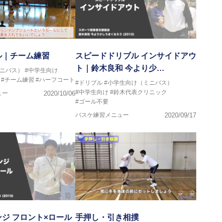
ル｜チーム練習
スピードドリブル インサイドアウ
ト｜鈴木良和 今より少…
ミニバス）
#中学生向け
#チーム練習
#ハーフコート
#ドリブル
#小学生向け（ミニバス）
#中学生向け
#鈴木代表クリニック
ュー
2020/10/06
#ゴール不要
バスケ練習メニュー
2020/09/17
ジ フロント×ロール
手押し・引き相撲