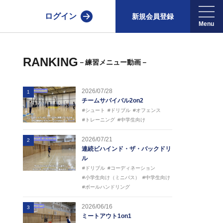
ログイン
新規会員登録
RANKING
－練習メニュー動画－
2026/07/28
1
チームサバイバル2on2
#シュート
#ドリブル
#オフェンス
#トレーニング
#中学生向け
2026/07/21
2
連続ビハインド・ザ・バックドリ
ル
#ドリブル
#コーディネーション
#小学生向け（ミニバス）
#中学生向け
#ボールハンドリング
2026/06/16
3
ミートアウト1on1