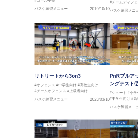
#ゴール不要
#チームディフェ
バスケ練習メニュー
2019/10/10
バスケ練習メニ
リトリートから3on3
PnRプルア
ングテスト
#オフェンス
#中学生向け
#高校生向け
#チームオフェンス
#上級者向け
#シュート
#小
#中学生向け
#
バスケ練習メニュー
2023/03/10
バスケ練習メニ