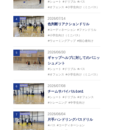
#シュート
#ドリブル
#パス
#オフェンス
#小学生向け（ミニバス）
2026/07/14
4
色判断リアクションドリル
#コーディネーション
#ファンドリル
#小学生向け（ミニバス）
#ウォーミングアップ
#初心者向け
2026/06/30
5
ギャップヘルプに対してのパニッ
シュメント
#シュート
#ドリブル
#パス
#オフェンス
#小学生向け（ミニバス）
2026/07/08
6
チームサバイバル1on1
#シュート
#ドリブル
#オフェンス
#トレーニング
#中学生向け
2026/06/04
7
片手ハンドリングパスドリル
#パス
#コーディネーション