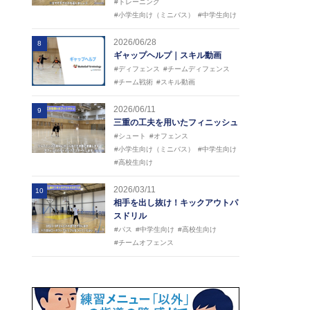
#トレーニング
#小学生向け（ミニバス）
#中学生向け
2026/06/28
8
ギャップヘルプ｜スキル動画
#ディフェンス
#チームディフェンス
#チーム戦術
#スキル動画
2026/06/11
9
三重の工夫を用いたフィニッシュ
#シュート
#オフェンス
#小学生向け（ミニバス）
#中学生向け
#高校生向け
2026/03/11
10
相手を出し抜け！キックアウトパ
スドリル
#パス
#中学生向け
#高校生向け
#チームオフェンス