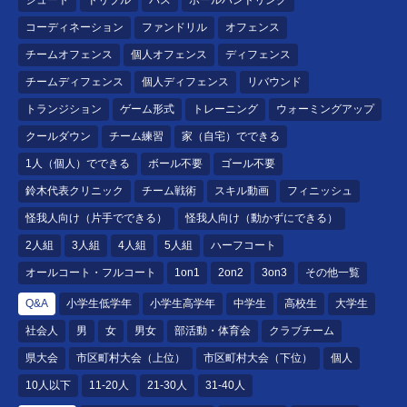
コーディネーション
ファンドリル
オフェンス
チームオフェンス
個人オフェンス
ディフェンス
チームディフェンス
個人ディフェンス
リバウンド
トランジション
ゲーム形式
トレーニング
ウォーミングアップ
クールダウン
チーム練習
家（自宅）でできる
1人（個人）でできる
ボール不要
ゴール不要
鈴木代表クリニック
チーム戦術
スキル動画
フィニッシュ
怪我人向け（片手でできる）
怪我人向け（動かずにできる）
2人組
3人組
4人組
5人組
ハーフコート
オールコート・フルコート
1on1
2on2
3on3
その他一覧
Q&A
小学生低学年
小学生高学年
中学生
高校生
大学生
社会人
男
女
男女
部活動・体育会
クラブチーム
県大会
市区町村大会（上位）
市区町村大会（下位）
個人
10人以下
11-20人
21-30人
31-40人