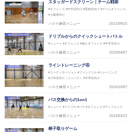
スタッガードスクリーン｜チーム戦術
#オフェンス
#中学生向け
#高校生向け
#チームオフェンス
#上級者向け
バスケ練習メニュー
2021/09/15
ドリブルからのクイックシュートバトル
#シュート
#オフェンス
#個人オフェンス
#中学生向け
バスケ練習メニュー
2025/04/07
ライントレーニング④
#コーディネーション
#ファンドリル
#トレーニング
#小学生向け（ミニバス）
#中学生向け
バスケ練習メニュー
2024/10/07
パス交換からの1on1
#シュート
#ドリブル
#パス
#オフェンス
#ディフェンス
バスケ練習メニュー
2024/03/22
椅子取りゲーム