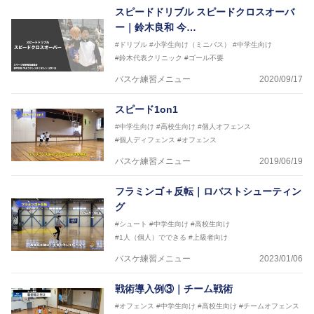
2016年U12ナショナルキャンプヘッドコーチ
スピードドリブル スピードクロスオーバ
2016年U13ナショナルキャンプヘッドコーチ
ー｜鈴木良和 今…
2016年男子日本代表サポートコーチ
#ドリブル
#小学生向け（ミニバス）
#中学生向け
2017年U12ナショナルキャンプヘッドコーチ
#鈴木代表クリニック
#ゴール不要
2017年U13ナショナルキャンプヘッドコーチ
2017年男子日本代表サポートコーチ
バスケ練習メニュー
2020/09/17
2018年U22日本代表スプリングキャンプアドバイザ
リーコーチ
スピード1on1
2018年U12ナショナルキャンプヘッドコーチ
2018年U13ナショナルキャンプヘッドコーチ
#中学生向け
#高校生向け
#個人オフェンス
2018年～2021年男子日本代表サポートコーチ
#個人ディフェンス
#オフェンス
2021年～女子日本代表アシスタントコーチ
バスケ練習メニュー
2019/06/19
フラミンゴ＋反転｜ロバストシューティン
グ
#シュート
#中学生向け
#高校生向け
#1人（個人）でできる
#上級者向け
バスケ練習メニュー
2023/01/06
戦術導入例③｜チーム戦術
#オフェンス
#中学生向け
#高校生向け
#チームオフェンス