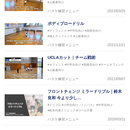
#上級者向け
バスケ練習メニュー
2022/03/25
ボディブロードリル
#ディフェンス
#中学生向け
#高校生向け
#個人ディフェンス
#上級者向け
バスケ練習メニュー
2021/12/21
UCLAカット｜チーム戦術
#オフェンス
#中学生向け
#高校生向け
#チームオフェンス
#上級者向け
バスケ練習メニュー
2021/09/07
フロントチェンジ ミラードリブル｜鈴木
良和 今より少し…
#ドリブル
#小学生向け（ミニバス）
#中学生向け
#鈴木代表クリニック
#ゴール不要
バスケ練習メニュー
2020/03/11