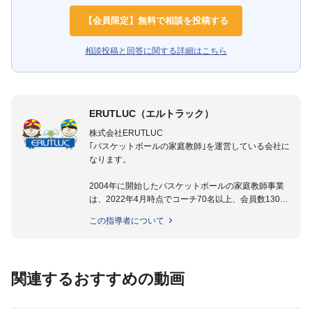
【会員限定】無料で相談を投稿する
相談投稿と回答に関する詳細はこちら
ERUTLUC（エルトラック）
株式会社ERUTLUC
｢バスケットボールの家庭教師｣を運営している会社に
なります。
2004年に開始したバスケットボールの家庭教師事業
は、2022年4月時点でコーチ70名以上、会員数1300
名以上。
この指導者について
指導実績多数・各地講習会なども担当しており、「は
じめてのミニバスケットボール」「バスケットボール
IQ練習本」「バスケットボール判断力を高めるトレー
ニングブック」「バスケットボールの教科書１～４」
関連するおすすめの動画
など多くの書籍・DVDも監修しています。
【ERUTLUC代表鈴木良和コーチ JBA活動歴】