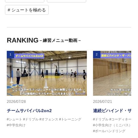
# シュートを極める
RANKING
－練習メニュー動画－
1
2
2026/07/28
2026/07/21
チームサバイバル2on2
連続ビハインド・ザ・
#シュート
#ドリブル
#オフェンス
#トレーニング
#ドリブル
#コーディネーシ
#中学生向け
#小学生向け（ミニバス）
#
#ボールハンドリング