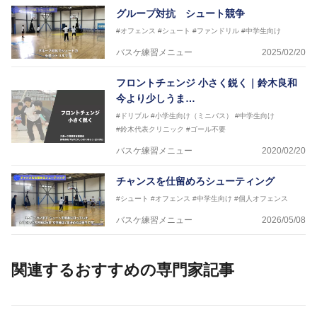
グループ対抗 シュート競争
#オフェンス
#シュート
#ファンドリル
#中学生向け
バスケ練習メニュー
2025/02/20
フロントチェンジ 小さく鋭く｜鈴木良和
今より少しうま…
#ドリブル
#小学生向け（ミニバス）
#中学生向け
#鈴木代表クリニック
#ゴール不要
バスケ練習メニュー
2020/02/20
チャンスを仕留めろシューティング
#シュート
#オフェンス
#中学生向け
#個人オフェンス
バスケ練習メニュー
2026/05/08
関連するおすすめの専門家記事