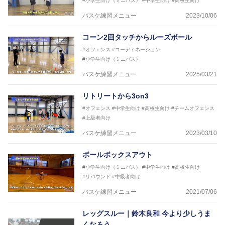
#小学生向け（ミニバス）
#中学生向け
#高校生向け
2018年U13ナショナルキャンプヘッドコーチ
2018年～2021年男子日本代表サポートコーチ
バスケ練習メニュー
2023/10/06
2021年～女子日本代表アシスタントコーチ
コーン2回タッチからルーズボール
#オフェンス
#コーディネーション
#小学生向け（ミニバス）
バスケ練習メニュー
2025/03/21
リトリートから3on3
#オフェンス
#中学生向け
#高校生向け
#チームオフェンス
#上級者向け
バスケ練習メニュー
2023/03/10
ボールボックスアウト
#小学生向け（ミニバス）
#中学生向け
#高校生向け
#リバウンド
#中級者向け
バスケ練習メニュー
2021/07/06
レッグスルー｜鈴木良和 今より少しうま
くなろう