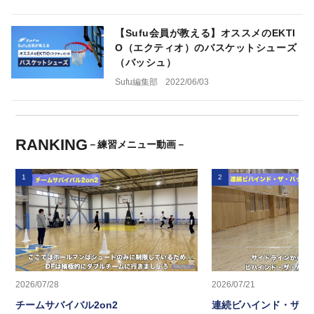
【Sufu会員が教える】オススメのEKTI
O（エクティオ）のバスケットシューズ
（バッシュ）
Sufu編集部
2022/06/03
RANKING
－練習メニュー動画－
1
2
2026/07/28
2026/07/21
チームサバイバル2on2
連続ビハインド・ザ・