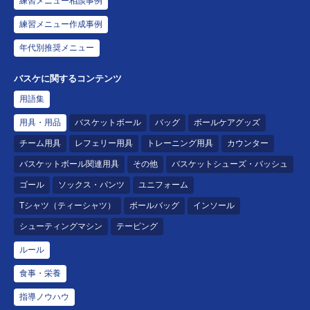
練習メニュー相談事例
練習メニュー作成事例
年代別推奨メニュー
バスケに関するコンテンツ
用語集
用具・用品
バスケットボール
バッグ
ボールケアグッズ
チーム用具
レフェリー用具
トレーニング用具
カウンター
バスケットボール関連用具
その他
バスケットシューズ・バッシュ
ゴール
ソックス・パンツ
ユニフォーム
Tシャツ（ティーシャツ）
ボールバッグ
インソール
シューティングマシン
テーピング
ルール
食事・栄養
指導ノウハウ