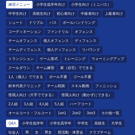
練習メニュー
小学生低学年向け
小学生向け（ミニバス）
中学生向け
高校生向け
初心者向け
中級者向け
上級者向け
シュート
ドリブル
パス
ボールハンドリング
コーディネーション
ファンドリル
オフェンス
チームオフェンス
個人オフェンス
ディフェンス
チームディフェンス
個人ディフェンス
リバウンド
トランジション
ゲーム形式
トレーニング
ウォーミングアップ
クールダウン
チーム練習
家（自宅）でできる
1人（個人）でできる
ボール不要
ゴール不要
鈴木代表クリニック
チーム戦術
スキル動画
フィニッシュ
怪我人向け（片手でできる）
怪我人向け（動かずにできる）
2人組
3人組
4人組
5人組
ハーフコート
オールコート・フルコート
1on1
2on2
3on3
その他一覧
Q&A
小学生低学年
小学生高学年
中学生
高校生
大学生
社会人
男
女
男女
部活動・体育会
クラブチーム