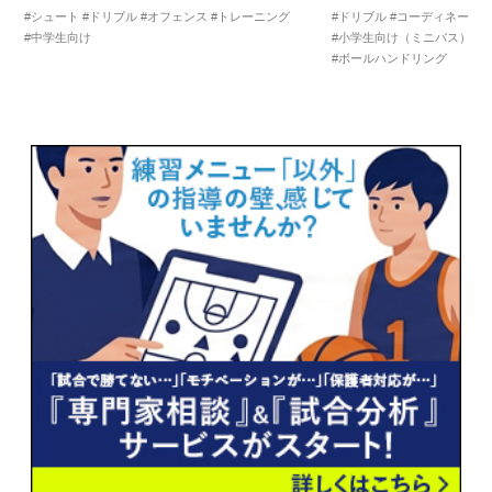
#シュート
#ドリブル
#オフェンス
#トレーニング
#ドリブル
#コーディネーシ
#中学生向け
#小学生向け（ミニバス）
#
#ボールハンドリング