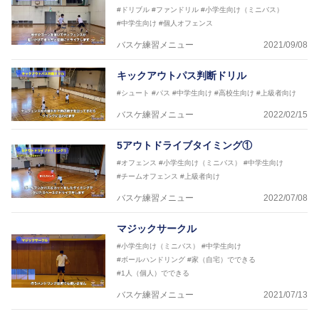
2018年～2021年男子日本代表サポートコーチ
#ドリブル
#ファンドリル
#小学生向け（ミニバス）
2021年～女子日本代表アシスタントコーチ
#中学生向け
#個人オフェンス
バスケ練習メニュー
2021/09/08
キックアウトパス判断ドリル
#シュート
#パス
#中学生向け
#高校生向け
#上級者向け
バスケ練習メニュー
2022/02/15
5アウトドライブタイミング①
#オフェンス
#小学生向け（ミニバス）
#中学生向け
#チームオフェンス
#上級者向け
バスケ練習メニュー
2022/07/08
マジックサークル
#小学生向け（ミニバス）
#中学生向け
#ボールハンドリング
#家（自宅）でできる
#1人（個人）でできる
バスケ練習メニュー
2021/07/13