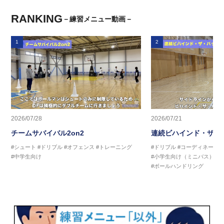
RANKING
－練習メニュー動画－
1
2
2026/07/28
2026/07/21
チームサバイバル2on2
連続ビハインド・ザ・
#シュート
#ドリブル
#オフェンス
#トレーニング
#ドリブル
#コーディネーシ
#中学生向け
#小学生向け（ミニバス）
#
#ボールハンドリング