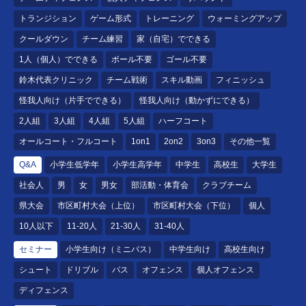
トランジション
ゲーム形式
トレーニング
ウォーミングアップ
クールダウン
チーム練習
家（自宅）でできる
1人（個人）でできる
ボール不要
ゴール不要
鈴木代表クリニック
チーム戦術
スキル動画
フィニッシュ
怪我人向け（片手でできる）
怪我人向け（動かずにできる）
2人組
3人組
4人組
5人組
ハーフコート
オールコート・フルコート
1on1
2on2
3on3
その他一覧
Q&A
小学生低学年
小学生高学年
中学生
高校生
大学生
社会人
男
女
男女
部活動・体育会
クラブチーム
県大会
市区町村大会（上位）
市区町村大会（下位）
個人
10人以下
11-20人
21-30人
31-40人
セミナー
小学生向け（ミニバス）
中学生向け
高校生向け
シュート
ドリブル
パス
オフェンス
個人オフェンス
ディフェンス