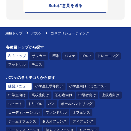
Sufuに意見を送る
Sufuトップ
バスケ
ゴキブリシューティング
各種目トップから探す
Sufuトップ
サッカー
野球
バスケ
ゴルフ
トレーニング
フットサル
テニス
バスケの各カテゴリから探す
練習メニュー
小学生低学年向け
小学生向け（ミニバス）
中学生向け
高校生向け
初心者向け
中級者向け
上級者向け
シュート
ドリブル
パス
ボールハンドリング
コーディネーション
ファンドリル
オフェンス
チームオフェンス
個人オフェンス
ディフェンス
チームディフェンス
個人ディフェンス
リバウンド