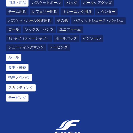
用具・用品
バスケットボール
バッグ
ボールケアグッズ
チーム用具
レフェリー用具
トレーニング用具
カウンター
バスケットボール関連用具
その他
バスケットシューズ・バッシュ
ゴール
ソックス・パンツ
ユニフォーム
Tシャツ（ティーシャツ）
ボールバッグ
インソール
シューティングマシン
テーピング
ルール
食事・栄養
指導ノウハウ
スカウティング
テーピング