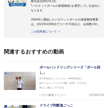
株式会社ERUTLUC
｢バスケットボールの家庭教師｣を運営している会社に
なります。
2004年に開始したバスケットボールの家庭教師事業
は、2022年4月時点でコーチ70名以上、会員数1300
名以上。
この指導者について
指導実績多数・各地講習会なども担当しており、「は
じめてのミニバスケットボール」「バスケットボール
IQ練習本」「バスケットボール判断力を高めるトレー
ニングブック」「バスケットボールの教科書１～４」
関連するおすすめの動画
など多くの書籍・DVDも監修しています。
【ERUTLUC代表鈴木良和コーチ JBA活動歴】
2016年U12ナショナルキャンプヘッドコーチ
ボールハンドリングシリーズ「ボール回
2016年U13ナショナルキャンプヘッドコーチ
し」
2016年男子日本代表サポートコーチ
#小学生向け（ミニバス）
#中学生向け
2017年U12ナショナルキャンプヘッドコーチ
#ボールハンドリング
#家（自宅）でできる
2017年U13ナショナルキャンプヘッドコーチ
#1人（個人）でできる
2017年男子日本代表サポートコーチ
2018年U22日本代表スプリングキャンプアドバイザ
バスケ練習メニュー
2019/07/03
リーコーチ
2018年U12ナショナルキャンプヘッドコーチ
ドライブ判断鬼ごっこ
2018年U13ナショナルキャンプヘッドコーチ