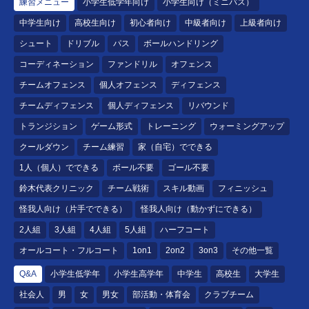
練習メニュー
小学生低学年向け
小学生向け（ミニバス）
中学生向け
高校生向け
初心者向け
中級者向け
上級者向け
シュート
ドリブル
パス
ボールハンドリング
コーディネーション
ファンドリル
オフェンス
チームオフェンス
個人オフェンス
ディフェンス
チームディフェンス
個人ディフェンス
リバウンド
トランジション
ゲーム形式
トレーニング
ウォーミングアップ
クールダウン
チーム練習
家（自宅）でできる
1人（個人）でできる
ボール不要
ゴール不要
鈴木代表クリニック
チーム戦術
スキル動画
フィニッシュ
怪我人向け（片手でできる）
怪我人向け（動かずにできる）
2人組
3人組
4人組
5人組
ハーフコート
オールコート・フルコート
1on1
2on2
3on3
その他一覧
Q&A
小学生低学年
小学生高学年
中学生
高校生
大学生
社会人
男
女
男女
部活動・体育会
クラブチーム